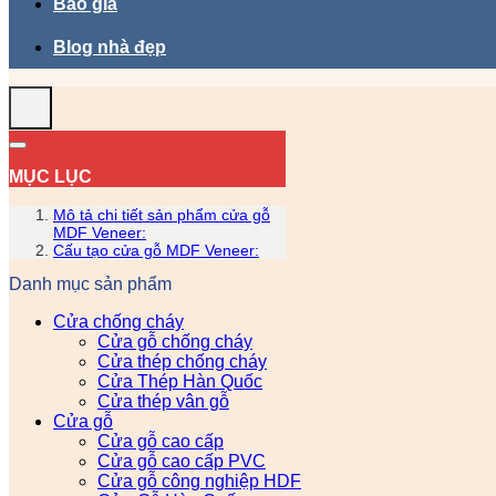
Báo giá
Blog nhà đẹp
MỤC LỤC
Mô tả chi tiết sản phẩm cửa gỗ
MDF Veneer:
Cấu tạo cửa gỗ MDF Veneer:
Danh mục sản phẩm
Cửa chống cháy
Cửa gỗ chống cháy
Cửa thép chống cháy
Cửa Thép Hàn Quốc
Cửa thép vân gỗ
Cửa gỗ
Cửa gỗ cao cấp
Cửa gỗ cao cấp PVC
Cửa gỗ công nghiệp HDF