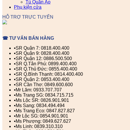
Tủ Quần Áo
Phụ kiện cửa
HỖ TRỢ TRỰC TUYẾN
☎ TƯ VẤN BÁN HÀNG
▪️SR Quận 7: 0818.400.400
▪️SR Quận 9: 0828.400.400
▪️SR Quận 12: 0886.500.500
▪️SR Q.Tân Phú: 0899.400.400
▪️SR Q.Thủ Đức: 0855.400.400
▪️SR Q.Bình Thạnh: 0814.400.400
▪️SR Quận 2: 0853.400.400
▪️SR Cần Thơ: 0849.600.600
▪️Mr Lãm: 0933.707.707
▪️Ms Trang SG: 0834.715.715
▪️Ms Lộc SR: 0826.901.901
▪️Ms Sang: 0834.494.494
▪️Ms Trang Eco: 0847.827.827
▪️Mr Lộc SG: 0854.901.901
▪️Ms Phượng: 0849.627.627
▪️Ms Linh: 0839.310.310