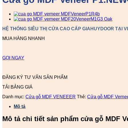
HỆ THỐNG SIÊU THỊ CỬA CAO CẤP GIAHUYDOOR TẠI V
MUA HÀNG NHANH
GỌI NGAY
ĐĂNG KÝ TƯ VẤN SẢN PHẨM
TẢI BẢNG GIÁ
Danh mục:
Cửa gỗ MDF VENEEER
Thẻ:
Cửa gỗ MDF Vernee
Mô tả
Mô tả chi tiết sản phẩm cửa gỗ MDF V