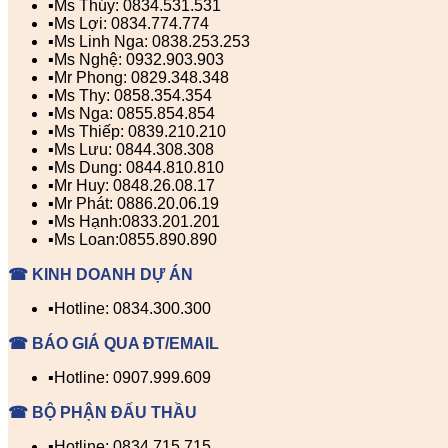
▪️Ms Thúy: 0834.531.531
▪️Ms Lợi: 0834.774.774
▪️Ms Linh Nga: 0838.253.253
▪️Ms Nghệ: 0932.903.903
▪️Mr Phong: 0829.348.348
▪️Ms Thy: 0858.354.354
▪️Ms Nga: 0855.854.854
▪️Ms Thiếp: 0839.210.210
▪️Ms Lưu: 0844.308.308
▪️Ms Dung: 0844.810.810
▪️Mr Huy: 0848.26.08.17
▪️Mr Phát: 0886.20.06.19
▪️Ms Hạnh:0833.201.201
▪️Ms Loan:0855.890.890
☎ KINH DOANH DỰ ÁN
▪️Hotline: 0834.300.300
☎ BÁO GIÁ QUA ĐT/EMAIL
▪️Hotline: 0907.999.609
☎ BỘ PHẬN ĐẤU THẦU
▪️Hotline: 0834.715.715