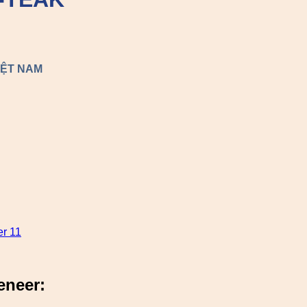
IỆT NAM
r 11
eneer: