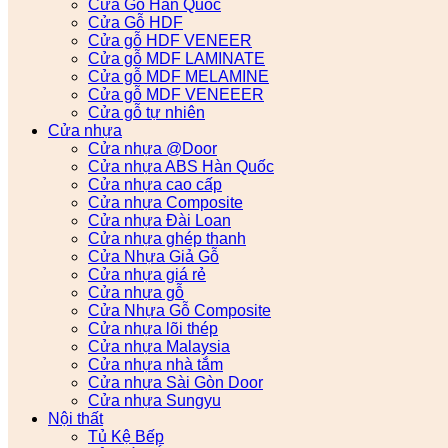
Cửa Gỗ Hàn Quốc
Cửa Gỗ HDF
Cửa gỗ HDF VENEER
Cửa gỗ MDF LAMINATE
Cửa gỗ MDF MELAMINE
Cửa gỗ MDF VENEEER
Cửa gỗ tự nhiên
Cửa nhựa
Cửa nhựa @Door
Cửa nhựa ABS Hàn Quốc
Cửa nhựa cao cấp
Cửa nhựa Composite
Cửa nhựa Đài Loan
Cửa nhựa ghép thanh
Cửa Nhựa Giả Gỗ
Cửa nhựa giá rẻ
Cửa nhựa gỗ
Cửa Nhựa Gỗ Composite
Cửa nhựa lõi thép
Cửa nhựa Malaysia
Cửa nhựa nhà tắm
Cửa nhựa Sài Gòn Door
Cửa nhựa Sungyu
Nội thất
Tủ Kệ Bếp