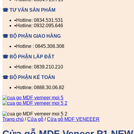
☎ TƯ VẤN SẢN PHẨM
▪️Hotline: 0834.531.531
▪️Hotline: 0932.095.646
☎ BỘ PHẬN GIAO HÀNG
▪️Hotline : 0845.308.308
☎ BỘ PHẬN LẮP ĐẶT
▪️Hotline: 0839.210.210
☎ BỘ PHẬN KẾ TOÁN
▪️Hotline: 0888.30.06.82
Trang chủ
/
Cửa gỗ
/
Cửa gỗ MDF VENEEER
Cửa gỗ MDF Veneer P1.NE