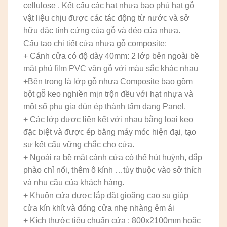
cellulose . Kết cấu các hạt nhựa bao phủ hạt gỗ
vật liệu chịu được các tác động từ nước và sở
hữu đặc tính cứng của gỗ và dẻo của nhựa.
Cấu tạo chi tiết cửa nhựa gỗ composite:
+ Cánh cửa có độ dày 40mm: 2 lớp bên ngoài bề
mặt phủ film PVC vân gỗ với màu sắc khác nhau
+Bên trong là lớp gỗ nhựa Composite bao gồm
bột gỗ keo nghiền mịn trộn đều với hạt nhựa và
một số phụ gia đùn ép thành tấm dạng Panel.
+ Các lớp được liên kết với nhau bằng loại keo
đặc biệt và được ép bằng máy móc hiện đại, tạo
sự kết cấu vững chắc cho cửa.
+ Ngoài ra bề mặt cánh cửa có thể hút huỳnh, đắp
phào chỉ nổi, thêm ô kính …tùy thuộc vào sở thích
và nhu cầu của khách hàng.
+ Khuôn cửa được lắp đặt gioăng cao su giúp
cửa kín khít và đóng cửa nhẹ nhàng êm ái
+ Kích thước tiêu chuẩn cửa : 800x2100mm hoặc