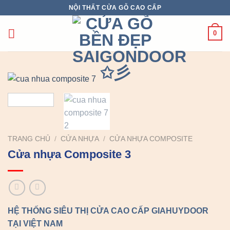
Chuyển
NỘI THẤT CỬA GỖ CAO CẤP
đến
nội
0
dung
TRANG CHỦ
/
CỬA NHỰA
/
CỬA NHỰA COMPOSITE
Cửa nhựa Composite 3
HỆ THỐNG SIÊU THỊ CỬA CAO CẤP GIAHUYDOOR
TẠI VIỆT NAM