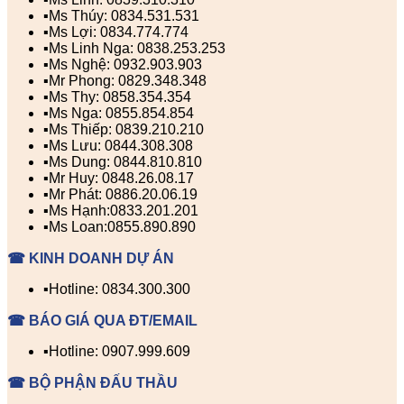
▪️Ms Thúy: 0834.531.531
▪️Ms Lợi: 0834.774.774
▪️Ms Linh Nga: 0838.253.253
▪️Ms Nghệ: 0932.903.903
▪️Mr Phong: 0829.348.348
▪️Ms Thy: 0858.354.354
▪️Ms Nga: 0855.854.854
▪️Ms Thiếp: 0839.210.210
▪️Ms Lưu: 0844.308.308
▪️Ms Dung: 0844.810.810
▪️Mr Huy: 0848.26.08.17
▪️Mr Phát: 0886.20.06.19
▪️Ms Hạnh:0833.201.201
▪️Ms Loan:0855.890.890
☎ KINH DOANH DỰ ÁN
▪️Hotline: 0834.300.300
☎ BÁO GIÁ QUA ĐT/EMAIL
▪️Hotline: 0907.999.609
☎ BỘ PHẬN ĐẤU THẦU