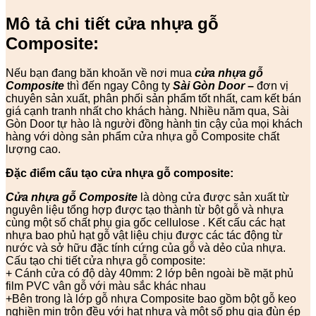
Mô tả chi tiết cửa nhựa gỗ
Composite:
Nếu bạn đang băn khoăn về nơi mua
cửa nhựa gỗ
Composite
thì đến ngay Công ty
Sài Gòn Door
–
đơn vị
chuyên sản xuất, phân phối sản phẩm tốt nhất, cam kết bán
giá cạnh tranh nhất cho khách hàng. Nhiều năm qua, Sài
Gòn Door tự hào là người đồng hành tin cậy của mọi khách
hàng với dòng sản phẩm cửa nhựa gỗ Composite chất
lượng cao.
Đặc điểm cấu tạo cửa nhựa gỗ composite:
Cửa nhựa gỗ Composite
là dòng cửa được sản xuất từ
nguyên liệu tổng hợp được tạo thành từ bột gỗ và nhựa
cùng một số chất phụ gia gốc cellulose . Kết cấu các hạt
nhựa bao phủ hạt gỗ vật liệu chịu được các tác động từ
nước và sở hữu đặc tính cứng của gỗ và dẻo của nhựa.
Cấu tạo chi tiết cửa nhựa gỗ composite:
+ Cánh cửa có độ dày 40mm: 2 lớp bên ngoài bề mặt phủ
film PVC vân gỗ với màu sắc khác nhau
+Bên trong là lớp gỗ nhựa Composite bao gồm bột gỗ keo
nghiền mịn trộn đều với hạt nhựa và một số phụ gia đùn ép