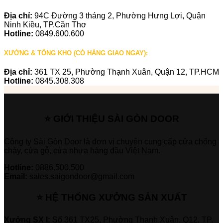
Địa chỉ:
94C Đường 3 tháng 2, Phường Hưng Lợi, Quận
Ninh Kiều, TP.Cần Thơ
Hotline:
0849.600.600
XƯỞNG & TỔNG KHO (CÓ HÀNG GIAO NGAY):
Địa chỉ:
361 TX 25, Phường Thạnh Xuân, Quận 12, TP.HCM
Hotline:
0845.308.308
⭐ GIỚI THIỆU SÀI GÒN DOOR
Công ty Sài Gòn Door là đơn vị chuyên cung cấp cửa chống
cháy, cửa gỗ, cửa nhựa hàng đầu Việt Nam.
Hotline:
0886.500.500
Email:
sales.saigondoor@gmail.com
⭐ HỆ THỐNG XƯỞNG SẢN XUẤT
Xưởng SX I:
Số 361 TX25, Phường Thạnh Xuân, Q12, TP.