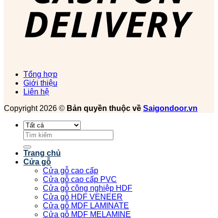
Tổng hợp
Giới thiệu
Liên hệ
Copyright 2026 ©
Bản quyền thuộc về
Saigondoor.vn
Tìm
kiếm:
Trang chủ
Cửa gỗ
Cửa gỗ cao cấp
Cửa gỗ cao cấp PVC
Cửa gỗ công nghiệp HDF
Cửa gỗ HDF VENEER
Cửa gỗ MDF LAMINATE
Cửa gỗ MDF MELAMINE