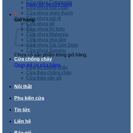
Cửa nhựa Composite
Quay trở lại cửa hàng
Cửa nhựa Đài Loan
Cửa nhựa ghép thanh
0
Cửa nhựa giá rẻ
Giỏ hàng
Cửa nhựa gỗ
Cửa nhựa lõi thép
Cửa nhựa Malaysia
Cửa nhựa nhà tắm
Cửa nhựa Sài Gòn Door
Cửa nhựa Sungyu
Chưa có sản phẩm trong giỏ hàng.
Cửa chống cháy
Quay trở lại cửa hàng
Cửa gỗ chống cháy
Cửa thép chống cháy
Cửa thép vân gỗ
Nội thất
Phụ kiện cửa
Tin tức
Liên hệ
Báo giá