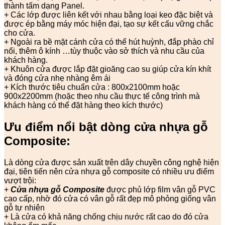
thành tấm dạng Panel.
+ Các lớp được liên kết với nhau bằng loại keo đặc biệt và
được ép bằng máy móc hiện đại, tạo sự kết cấu vững chắc
cho cửa.
+ Ngoài ra bề mặt cánh cửa có thể hút huỳnh, đắp phào chỉ
nổi, thêm ô kính …tùy thuộc vào sở thích và nhu cầu của
khách hàng.
+ Khuôn cửa được lắp đặt gioăng cao su giúp cửa kín khít
và đóng cửa nhẹ nhàng êm ái
+ Kích thước tiêu chuẩn cửa : 800x2100mm hoặc
900x2200mm (hoặc theo nhu cầu thực tế công trình mà
khách hàng có thể đặt hàng theo kích thước)
Ưu điểm nổi bật dòng cửa nhựa gỗ
Composite:
Là dòng cửa được sản xuất trên dây chuyền công nghệ hiện
đại, tiên tiến nên cửa nhựa gỗ composite có nhiều ưu điểm
vượt trội:
+
Cửa nhựa gỗ Composite
được phủ lớp film vân gỗ PVC
cao cấp, nhờ đó cửa có vân gỗ rất đẹp mô phỏng giống vân
gỗ tự nhiên
+ Là cửa có khả năng chống chịu nước rất cao do đó cửa