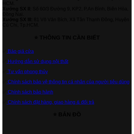
HCM.
Xưởng SX II:
Số 60/3 Đường 9, KP2, P.An Bình, Biên Hòa,
Đồng Nai.
Xưởng SX III:
81 Võ Văn Bích, Xã Tân Thạnh Đông, Huyện
Củ Chi, Tp.HCM.
⭐ THÔNG TIN CẦN BIẾT
✅
Báo giá cửa
✅
Hướng dẫn sử dụng nội thất
✅
Tư vấn phong thủy
✅
Chính sách bảo vệ thông tin cá nhân của người tiêu dùng
✅
Chính sách bảo hành
✅
Chính sách đặt hàng, giao hàng & đổi trả
⭐ BẢN ĐỒ