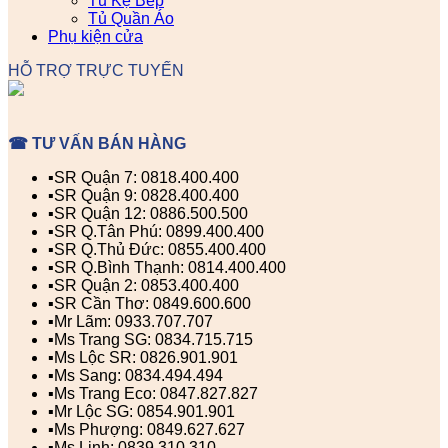
Tủ Kệ Bếp
Tủ Quần Áo
Phụ kiện cửa
HỖ TRỢ TRỰC TUYẾN
☎ TƯ VẤN BÁN HÀNG
▪️SR Quận 7: 0818.400.400
▪️SR Quận 9: 0828.400.400
▪️SR Quận 12: 0886.500.500
▪️SR Q.Tân Phú: 0899.400.400
▪️SR Q.Thủ Đức: 0855.400.400
▪️SR Q.Bình Thạnh: 0814.400.400
▪️SR Quận 2: 0853.400.400
▪️SR Cần Thơ: 0849.600.600
▪️Mr Lãm: 0933.707.707
▪️Ms Trang SG: 0834.715.715
▪️Ms Lộc SR: 0826.901.901
▪️Ms Sang: 0834.494.494
▪️Ms Trang Eco: 0847.827.827
▪️Mr Lộc SG: 0854.901.901
▪️Ms Phượng: 0849.627.627
▪️Ms Linh: 0839.310.310