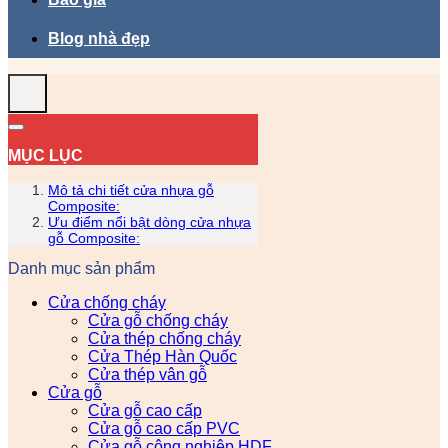
Blog nhà đẹp
MỤC LỤC
Mô tả chi tiết cửa nhựa gỗ
Composite:
Ưu điểm nổi bật dòng cửa nhựa
gỗ Composite:
Danh mục sản phẩm
Cửa chống cháy
Cửa gỗ chống cháy
Cửa thép chống cháy
Cửa Thép Hàn Quốc
Cửa thép vân gỗ
Cửa gỗ
Cửa gỗ cao cấp
Cửa gỗ cao cấp PVC
Cửa gỗ công nghiệp HDF