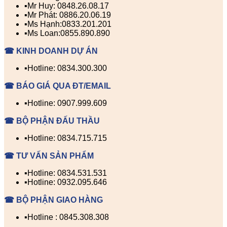
▪️Mr Huy: 0848.26.08.17
▪️Mr Phát: 0886.20.06.19
▪️Ms Hạnh:0833.201.201
▪️Ms Loan:0855.890.890
☎ KINH DOANH DỰ ÁN
▪️Hotline: 0834.300.300
☎ BÁO GIÁ QUA ĐT/EMAIL
▪️Hotline: 0907.999.609
☎ BỘ PHẬN ĐẤU THẦU
▪️Hotline: 0834.715.715
☎ TƯ VẤN SẢN PHẨM
▪️Hotline: 0834.531.531
▪️Hotline: 0932.095.646
☎ BỘ PHẬN GIAO HÀNG
▪️Hotline : 0845.308.308