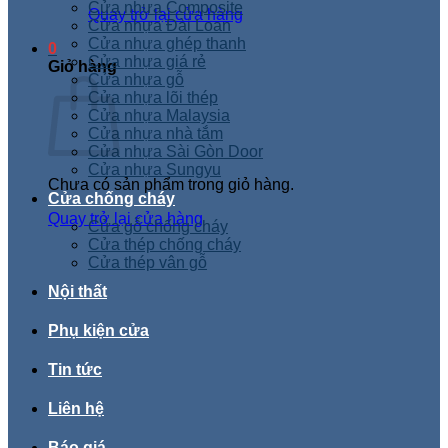
Cửa nhựa Composite
Quay trở lại cửa hàng
Cửa nhựa Đài Loan
Cửa nhựa ghép thanh
0
Cửa nhựa giá rẻ
Giỏ hàng
Cửa nhựa gỗ
Cửa nhựa lõi thép
Cửa nhựa Malaysia
Cửa nhựa nhà tắm
Cửa nhựa Sài Gòn Door
Cửa nhựa Sungyu
Chưa có sản phẩm trong giỏ hàng.
Cửa chống cháy
Quay trở lại cửa hàng
Cửa gỗ chống cháy
Cửa thép chống cháy
Cửa thép vân gỗ
Nội thất
Phụ kiện cửa
Tin tức
Liên hệ
Báo giá