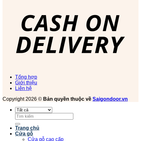
Tổng hợp
Giới thiệu
Liên hệ
Copyright 2026 ©
Bản quyền thuộc về
Saigondoor.vn
Tìm
kiếm:
Trang chủ
Cửa gỗ
Cửa gỗ cao cấp