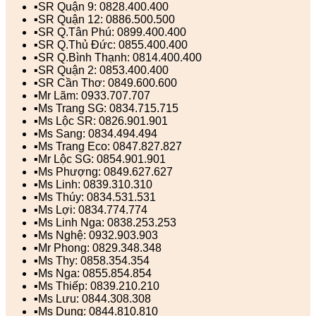
▪️SR Quận 9: 0828.400.400
▪️SR Quận 12: 0886.500.500
▪️SR Q.Tân Phú: 0899.400.400
▪️SR Q.Thủ Đức: 0855.400.400
▪️SR Q.Bình Thạnh: 0814.400.400
▪️SR Quận 2: 0853.400.400
▪️SR Cần Thơ: 0849.600.600
▪️Mr Lãm: 0933.707.707
▪️Ms Trang SG: 0834.715.715
▪️Ms Lộc SR: 0826.901.901
▪️Ms Sang: 0834.494.494
▪️Ms Trang Eco: 0847.827.827
▪️Mr Lộc SG: 0854.901.901
▪️Ms Phượng: 0849.627.627
▪️Ms Linh: 0839.310.310
▪️Ms Thúy: 0834.531.531
▪️Ms Lợi: 0834.774.774
▪️Ms Linh Nga: 0838.253.253
▪️Ms Nghệ: 0932.903.903
▪️Mr Phong: 0829.348.348
▪️Ms Thy: 0858.354.354
▪️Ms Nga: 0855.854.854
▪️Ms Thiếp: 0839.210.210
▪️Ms Lưu: 0844.308.308
▪️Ms Dung: 0844.810.810