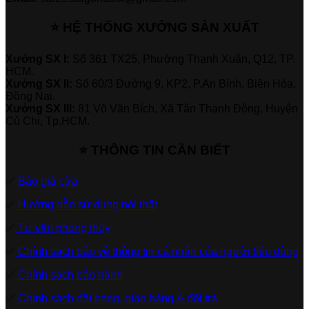
⭐ HỆ THỐNG XƯỞNG SẢN XUẤT
Xưởng SX I:
Số 361 TX25, Phường Thạnh Xuân, Q12, TP.
HCM.
Xưởng SX II:
Số 60/3 Đường 9, KP2, P.An Bình, Biên Hòa,
Đồng Nai.
Xưởng SX III:
81 Võ Văn Bích, Xã Tân Thạnh Đông, Huyện
Củ Chi, Tp.HCM.
⭐ THÔNG TIN CẦN BIẾT
✅
Báo giá cửa
✅
Hướng dẫn sử dụng nội thất
✅
Tư vấn phong thủy
✅
Chính sách bảo vệ thông tin cá nhân của người tiêu dùng
✅
Chính sách bảo hành
✅
Chính sách đặt hàng, giao hàng & đổi trả