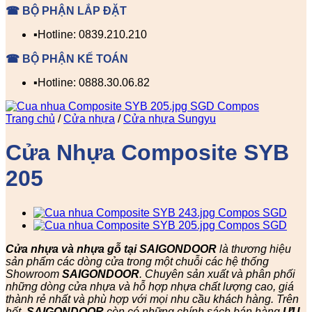
☎ BỘ PHẬN LẮP ĐẶT
▪️Hotline: 0839.210.210
☎ BỘ PHẬN KẾ TOÁN
▪️Hotline: 0888.30.06.82
Trang chủ
/
Cửa nhựa
/
Cửa nhựa Sungyu
Cửa Nhựa Composite SYB
205
Cửa nhựa và nhựa gỗ tại SAIGONDOOR
là thương hiệu
sản phẩm các dòng cửa trong một chuỗi các hệ thống
Showroom
SAIGONDOOR
. Chuyên sản xuất và phân phối
những dòng cửa nhựa và hỗ hợp nhựa chất lượng cao, giá
thành rẻ nhất và phù hợp với mọi nhu cầu khách hàng. Trên
hết,
SAIGONDOOR
còn có những chính sách bán hàng
ƯU