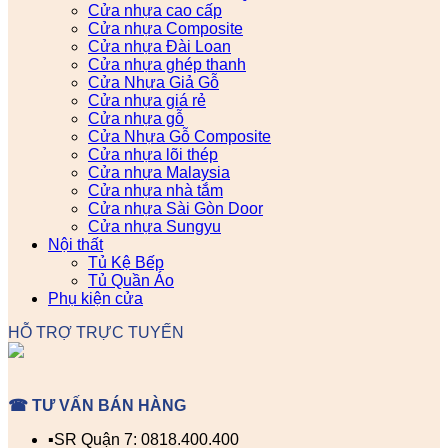
Cửa nhựa cao cấp
Cửa nhựa Composite
Cửa nhựa Đài Loan
Cửa nhựa ghép thanh
Cửa Nhựa Giả Gỗ
Cửa nhựa giá rẻ
Cửa nhựa gỗ
Cửa Nhựa Gỗ Composite
Cửa nhựa lõi thép
Cửa nhựa Malaysia
Cửa nhựa nhà tắm
Cửa nhựa Sài Gòn Door
Cửa nhựa Sungyu
Nội thất
Tủ Kệ Bếp
Tủ Quần Áo
Phụ kiện cửa
HỖ TRỢ TRỰC TUYẾN
☎ TƯ VẤN BÁN HÀNG
▪️SR Quận 7: 0818.400.400