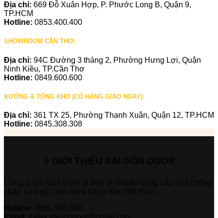
Địa chỉ:
669 Đỗ Xuân Hợp, P. Phước Long B, Quận 9,
TP.HCM
Hotline:
0853.400.400
SHOWROOM CẦN THƠ:
Địa chỉ:
94C Đường 3 tháng 2, Phường Hưng Lợi, Quận
Ninh Kiều, TP.Cần Thơ
Hotline:
0849.600.600
XƯỞNG & TỔNG KHO (CÓ HÀNG GIAO NGAY):
Địa chỉ:
361 TX 25, Phường Thạnh Xuân, Quận 12, TP.HCM
Hotline:
0845.308.308
⭐ GIỚI THIỆU SÀI GÒN DOOR
Công ty Sài Gòn Door là đơn vị chuyên cung cấp cửa chống
cháy, cửa gỗ, cửa nhựa hàng đầu Việt Nam.
Hotline:
0886.500.500
Email:
sales.saigondoor@gmail.com