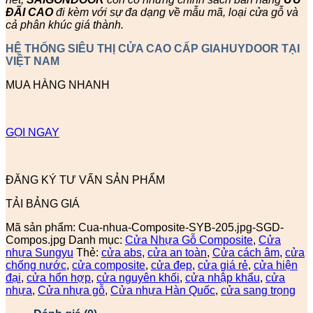
ĐÃI
CAO
đi kèm với sự đa dạng về mẫu mã, loại cửa gỗ và
cả phân khúc giá thành.
HỆ THỐNG SIÊU THỊ CỬA CAO CẤP GIAHUYDOOR TẠI
VIỆT NAM
MUA HÀNG NHANH
GỌI NGAY
ĐĂNG KÝ TƯ VẤN SẢN PHẨM
TẢI BẢNG GIÁ
Mã sản phẩm:
Cua-nhua-Composite-SYB-205.jpg-SGD-
Compos.jpg
Danh mục:
Cửa Nhựa Gỗ Composite
,
Cửa
nhựa Sungyu
Thẻ:
cửa abs
,
cửa an toàn
,
Cửa cách âm
,
cửa
chống nước
,
cửa composite
,
cửa đẹp
,
cửa giá rẻ
,
cửa hiện
đại
,
cửa hổn hợp
,
cửa nguyên khối
,
cửa nhập khẩu
,
cửa
nhựa
,
Cửa nhựa gỗ
,
Cửa nhựa Hàn Quốc
,
cửa sang trọng