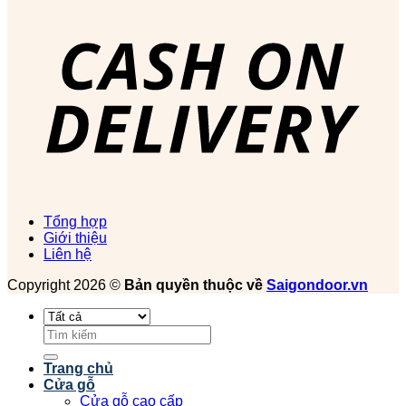
Tổng hợp
Giới thiệu
Liên hệ
Copyright 2026 ©
Bản quyền thuộc về
Saigondoor.vn
Tìm
kiếm:
Trang chủ
Cửa gỗ
Cửa gỗ cao cấp