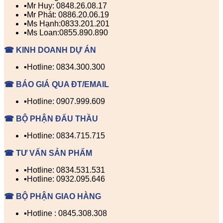
▪️Mr Huy: 0848.26.08.17
▪️Mr Phát: 0886.20.06.19
▪️Ms Hạnh:0833.201.201
▪️Ms Loan:0855.890.890
☎ KINH DOANH DỰ ÁN
▪️Hotline: 0834.300.300
☎ BÁO GIÁ QUA ĐT/EMAIL
▪️Hotline: 0907.999.609
☎ BỘ PHẬN ĐẤU THẦU
▪️Hotline: 0834.715.715
☎ TƯ VẤN SẢN PHẨM
▪️Hotline: 0834.531.531
▪️Hotline: 0932.095.646
☎ BỘ PHẬN GIAO HÀNG
▪️Hotline : 0845.308.308