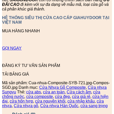
ĐÃI
CAO
đi kèm với sự đa dạng về mẫu mã, loại cửa gỗ và
cả phân khúc giá thành.
HỆ THỐNG SIÊU THỊ CỬA CAO CẤP GIAHUYDOOR TẠI
VIỆT NAM
MUA HÀNG NHANH
GỌI NGAY
ĐĂNG KÝ TƯ VẤN SẢN PHẨM
TẢI BẢNG GIÁ
Mã sản phẩm:
Cua-nhua-Composite-SYB-721.jpg-Compos-
SGD.jpg
Danh mục:
Cửa Nhựa Gỗ Composite
,
Cửa nhựa
Sungyu
Thẻ:
cửa abs
,
cửa an toàn
,
Cửa cách âm
,
cửa
chống nước
,
cửa composite
,
cửa đẹp
,
cửa giá rẻ
,
cửa hiện
đại
,
cửa hổn hợp
,
cửa nguyên khối
,
cửa nhập khẩu
,
cửa
nhựa
,
Cửa nhựa gỗ
,
Cửa nhựa Hàn Quốc
,
cửa sang trọng