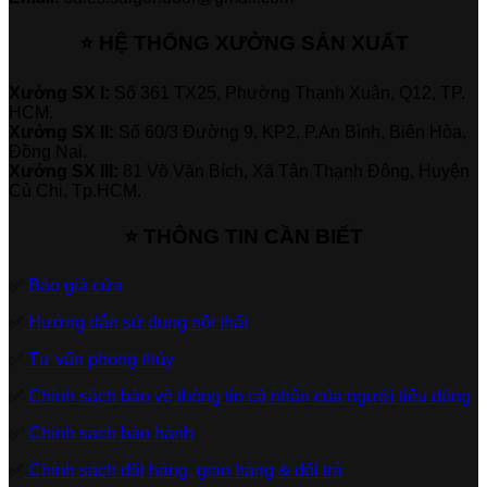
⭐ HỆ THỐNG XƯỞNG SẢN XUẤT
Xưởng SX I:
Số 361 TX25, Phường Thạnh Xuân, Q12, TP.
HCM.
Xưởng SX II:
Số 60/3 Đường 9, KP2, P.An Bình, Biên Hòa,
Đồng Nai.
Xưởng SX III:
81 Võ Văn Bích, Xã Tân Thạnh Đông, Huyện
Củ Chi, Tp.HCM.
⭐ THÔNG TIN CẦN BIẾT
✅
Báo giá cửa
✅
Hướng dẫn sử dụng nội thất
✅
Tư vấn phong thủy
✅
Chính sách bảo vệ thông tin cá nhân của người tiêu dùng
✅
Chính sách bảo hành
✅
Chính sách đặt hàng, giao hàng & đổi trả