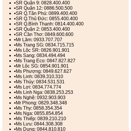
▪️SR Quận 9: 0828.400.400
▪️SR Quận 12: 0886.500.500
▪️SR Q.Tân Phú: 0899.400.400
▪️SR Q.Thủ Đức: 0855.400.400
▪️SR Q.Bình Thạnh: 0814.400.400
▪️SR Quận 2: 0853.400.400
▪️SR Cần Thơ: 0849.600.600
▪️Mr Lãm: 0933.707.707
▪️Ms Trang SG: 0834.715.715
▪️Ms Lộc SR: 0826.901.901
▪️Ms Sang: 0834.494.494
▪️Ms Trang Eco: 0847.827.827
▪️Mr Lộc SG: 0854.901.901
▪️Ms Phượng: 0849.627.627
▪️Ms Linh: 0839.310.310
▪️Ms Thúy: 0834.531.531
▪️Ms Lợi: 0834.774.774
▪️Ms Linh Nga: 0838.253.253
▪️Ms Nghệ: 0932.903.903
▪️Mr Phong: 0829.348.348
▪️Ms Thy: 0858.354.354
▪️Ms Nga: 0855.854.854
▪️Ms Thiếp: 0839.210.210
▪️Ms Lưu: 0844.308.308
▪️Ms Dung: 0844.810.810