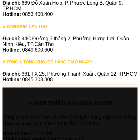
Địa chỉ:
669 Đỗ Xuân Hợp, P. Phước Long B, Quận 9,
TP.HCM
Hotline:
0853.400.400
SHOWROOM CẦN THƠ:
Địa chỉ:
94C Đường 3 tháng 2, Phường Hưng Lợi, Quận
Ninh Kiều, TP.Cần Thơ
Hotline:
0849.600.600
XƯỞNG & TỔNG KHO (CÓ HÀNG GIAO NGAY):
Địa chỉ:
361 TX 25, Phường Thạnh Xuân, Quận 12, TP.HCM
Hotline:
0845.308.308
⭐ GIỚI THIỆU SÀI GÒN DOOR
Công ty Sài Gòn Door là đơn vị chuyên cung cấp cửa chống
cháy, cửa gỗ, cửa nhựa hàng đầu Việt Nam.
Hotline:
0886.500.500
Email:
sales.saigondoor@gmail.com