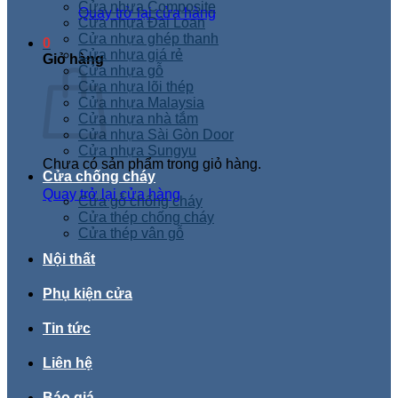
Cửa nhựa Composite
Quay trở lại cửa hàng
Cửa nhựa Đài Loan
Cửa nhựa ghép thanh
0
Cửa nhựa giá rẻ
Giỏ hàng
Cửa nhựa gỗ
Cửa nhựa lõi thép
Cửa nhựa Malaysia
Cửa nhựa nhà tắm
Cửa nhựa Sài Gòn Door
Cửa nhựa Sungyu
Chưa có sản phẩm trong giỏ hàng.
Cửa chống cháy
Quay trở lại cửa hàng
Cửa gỗ chống cháy
Cửa thép chống cháy
Cửa thép vân gỗ
Nội thất
Phụ kiện cửa
Tin tức
Liên hệ
Báo giá