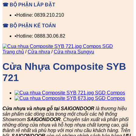
☎ BỘ PHẬN LẮP ĐẶT
▪️Hotline: 0839.210.210
☎ BỘ PHẬN KẾ TOÁN
▪️Hotline: 0888.30.06.82
Trang chủ
/
Cửa nhựa
/
Cửa nhựa Sungyu
Cửa Nhựa Composite SYB
721
Cửa nhựa và nhựa gỗ tại SAIGONDOOR
là thương hiệu
sản phẩm các dòng cửa trong một chuỗi các hệ thống
Showroom
SAIGONDOOR
. Chuyên sản xuất và phân phối
những dòng cửa nhựa và hỗ hợp nhựa chất lượng cao, giá
thành rẻ nhất và phù hợp với mọi nhu cầu khách hàng. Trên
hết,
SAIGONDOOR
còn có những chính sách bán hàng
ƯU