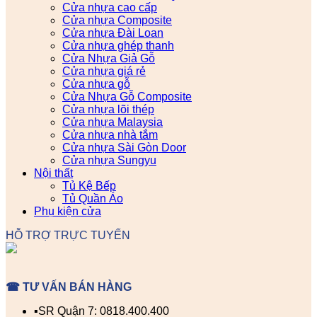
Cửa nhựa cao cấp
Cửa nhựa Composite
Cửa nhựa Đài Loan
Cửa nhựa ghép thanh
Cửa Nhựa Giả Gỗ
Cửa nhựa giá rẻ
Cửa nhựa gỗ
Cửa Nhựa Gỗ Composite
Cửa nhựa lõi thép
Cửa nhựa Malaysia
Cửa nhựa nhà tắm
Cửa nhựa Sài Gòn Door
Cửa nhựa Sungyu
Nội thất
Tủ Kệ Bếp
Tủ Quần Áo
Phụ kiện cửa
HỖ TRỢ TRỰC TUYẾN
☎ TƯ VẤN BÁN HÀNG
▪️SR Quận 7: 0818.400.400