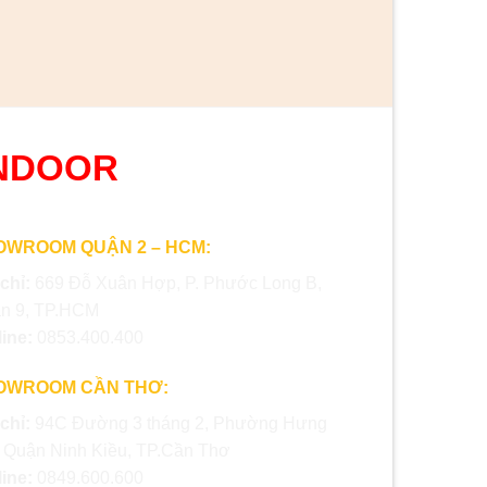
NDOOR
OWROOM QUẬN 2 – HCM:
 chỉ:
669 Đỗ Xuân Hợp, P. Phước Long B,
n 9, TP.HCM
line:
0853.400.400
OWROOM CẦN THƠ:
 chỉ:
94C Đường 3 tháng 2, Phường Hưng
, Quận Ninh Kiều, TP.Cần Thơ
line:
0849.600.600