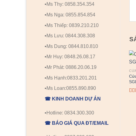
▪️Ms Thy: 0858.354.354
▪️Ms Nga: 0855.854.854
▪️Ms Thiếp: 0839.210.210
▪️Ms Lưu: 0844.308.308
S
▪️Ms Dung: 0844.810.810
▪️Mr Huy: 0848.26.08.17
▪️Mr Phát: 0886.20.06.19
CỬA
Cửa
▪️Ms Hạnh:0833.201.201
SG
▪️Ms Loan:0855.890.890
Đư
☎ KINH DOANH DỰ ÁN
xế
hạ
2.0
▪️Hotline: 0834.300.300
5
sao
☎ BÁO GIÁ QUA ĐT/EMAIL