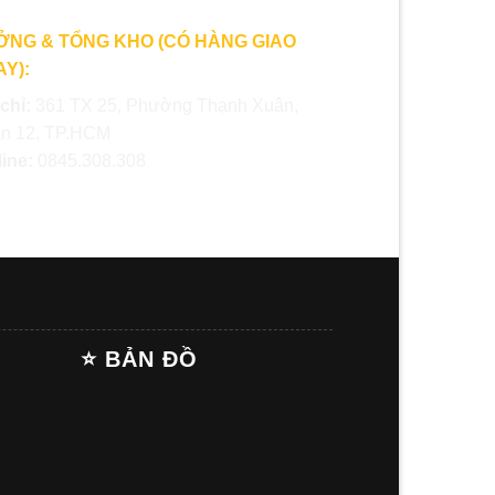
ỞNG & TỔNG KHO (CÓ HÀNG GIAO
Y):
 chỉ:
361 TX 25, Phường Thạnh Xuân,
n 12, TP.HCM
line:
0845.308.308
⭐ BẢN ĐỒ