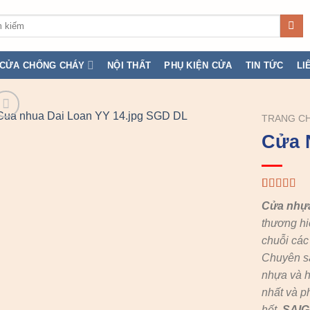
:
CỬA CHỐNG CHÁY
NỘI THẤT
PHỤ KIỆN CỬA
TIN TỨC
LI
TRANG C
Cửa 
5.00
1
trên 5
Cửa nhự
dựa trên
đánh giá
thương hi
chuỗi cá
Chuyên s
nhựa và h
nhất và p
hết,
SAI