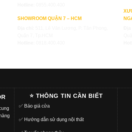
Hotline:
0855.400.400
XƯ
SHOWROOM QUẬN 7 – HCM
NGA
Địa chỉ:
511, Lê Văn Lương, P. Tân Phong,
Địa
Quận 7, Tp.HCM
Quậ
Hotline:
0818.400.400
Hot
⭐ THÔNG TIN CẦN BIẾT
OR
✅
Báo giá cửa
 cung
 hàng
✅
Hướng dẫn sử dụng nội thất