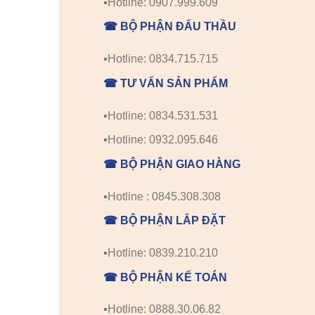
▪️Hotline: 0907.999.609
☎ BỘ PHẬN ĐẤU THẦU
▪️Hotline: 0834.715.715
☎ TƯ VẤN SẢN PHẨM
▪️Hotline: 0834.531.531
▪️Hotline: 0932.095.646
☎ BỘ PHẬN GIAO HÀNG
▪️Hotline : 0845.308.308
☎ BỘ PHẬN LẮP ĐẶT
▪️Hotline: 0839.210.210
☎ BỘ PHẬN KẾ TOÁN
▪️Hotline: 0888.30.06.82