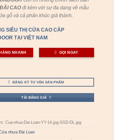
ĐÃI
CAO
đi kèm với sự đa dạng về mẫu
cửa gỗ và cả phân khúc giá thành.
G SIÊU THỊ CỬA CAO CẤP
OOR TẠI VIỆT NAM
HÀNG NHANH
GỌI NGAY
ĐĂNG KÝ TƯ VẤN SẢN PHẨM
TẢI BẢNG GIÁ
ẩm:
Cua-nhua-Dai-Loan-YY-14.jpg-SGD-DL.jpg
Cửa nhựa Đài Loan