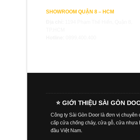
SHOWROOM QUẬN 8 – HCM
Địa chỉ:
1194 Phạm Thế Hiển, Quận 8,
TP.HCM
Hotline:
0899.400.400
⭐ GIỚI THIỆU SÀI GÒN DO
Công ty Sài Gòn Door là đơn vị chuyên
cấp cửa chống cháy, cửa gỗ, cửa nhựa
đầu Việt Nam.