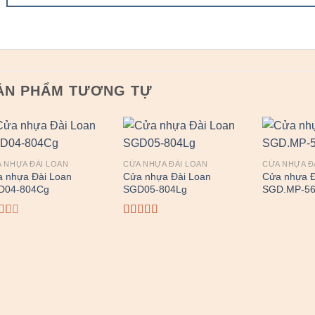
ẢN PHẨM TƯƠNG TỰ
 NHỰA ĐÀI LOAN
CỬA NHỰA ĐÀI LOAN
CỬA NHỰA Đ
 nhựa Đài Loan
Cửa nhựa Đài Loan
Cửa nhựa Đ
D04-804Cg
SGD05-804Lg
SGD.MP-5
ợc
Được
p
xếp
ng
hạng
0
3.00
5
sao