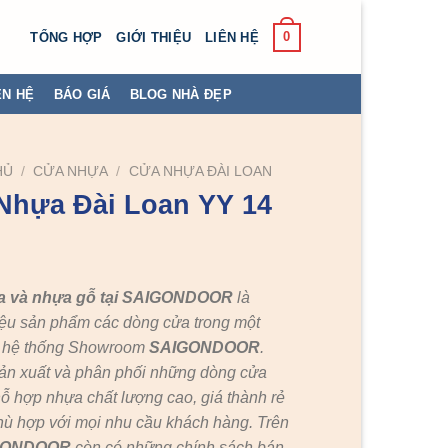
0
TỔNG HỢP
GIỚI THIỆU
LIÊN HỆ
ÊN HỆ
BÁO GIÁ
BLOG NHÀ ĐẸP
HỦ
/
CỬA NHỰA
/
CỬA NHỰA ĐÀI LOAN
Nhựa Đài Loan YY 14
a và nhựa gỗ tại SAIGONDOOR
là
ệu sản phẩm các dòng cửa trong một
c hệ thống Showroom
SAIGONDOOR
.
ản xuất và phân phối những dòng cửa
ỗ hợp nhựa chất lượng cao, giá thành rẻ
hù hợp với mọi nhu cầu khách hàng. Trên
GONDOOR
còn có những chính sách bán