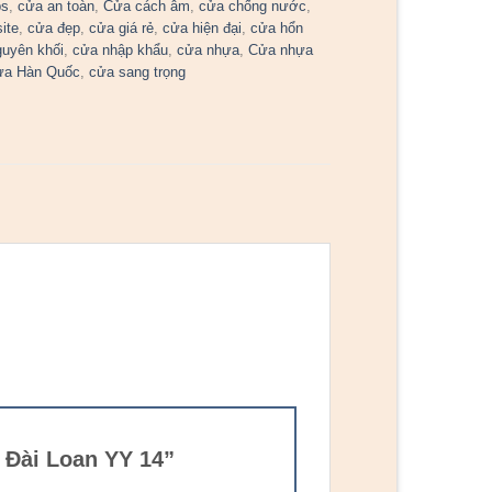
bs
,
cửa an toàn
,
Cửa cách âm
,
cửa chống nước
,
ite
,
cửa đẹp
,
cửa giá rẻ
,
cửa hiện đại
,
cửa hổn
guyên khối
,
cửa nhập khẩu
,
cửa nhựa
,
Cửa nhựa
ựa Hàn Quốc
,
cửa sang trọng
 Đài Loan YY 14”