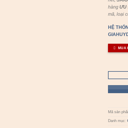
hàng
ƯU 
mã, loại 
HỆ THỐN
GIAHUYD
MUA 
Mã sản ph
Danh mục: