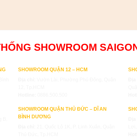
THỐNG SHOWROOM SAIGO
NG
SHOWROOM QUẬN 12 – HCM
SH
Bình
Địa chỉ:
Vườn Lài, Phường Phú Đông, Quận
Địa
12, Tp.HCM
Quậ
Hotline:
0886.500.500
Hot
SHOWROOM QUẬN THỦ ĐỨC – DĨ AN
SH
BÌNH DƯƠNG
 B,
Địa
Địa chỉ:
21, Quốc Lộ 1K, P. Linh Xuân, Quận
Lợi
Thủ Đức, Tp.HCM
Hot