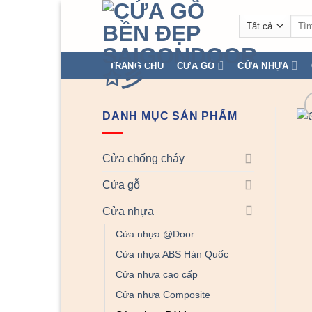
Chuyển
Tìm
đến
kiếm
nội
dung
TRANG CHỦ
CỬA GỖ
CỬA NHỰA
DANH MỤC SẢN PHẨM
Cửa chống cháy
Cửa gỗ
Cửa nhựa
Cửa nhựa @Door
Cửa nhựa ABS Hàn Quốc
Cửa nhựa cao cấp
Cửa nhựa Composite