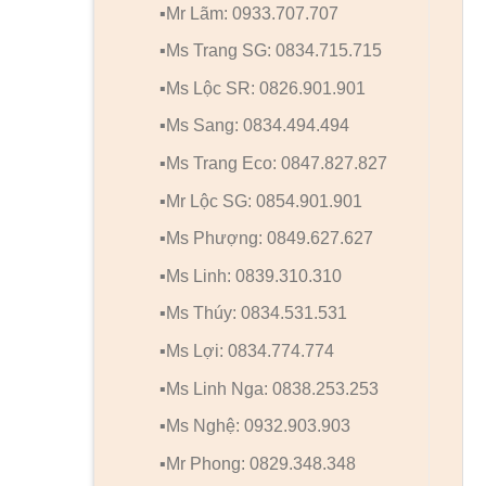
▪️Mr Lãm: 0933.707.707
▪️Ms Trang SG: 0834.715.715
▪️Ms Lộc SR: 0826.901.901
▪️Ms Sang: 0834.494.494
▪️Ms Trang Eco: 0847.827.827
▪️Mr Lộc SG: 0854.901.901
▪️Ms Phượng: 0849.627.627
▪️Ms Linh: 0839.310.310
▪️Ms Thúy: 0834.531.531
▪️Ms Lợi: 0834.774.774
▪️Ms Linh Nga: 0838.253.253
▪️Ms Nghệ: 0932.903.903
▪️Mr Phong: 0829.348.348