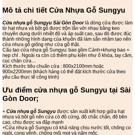
Mô tả chi tiết Cửa Nhựa Gỗ Sungyu
Cửa nhựa gỗ Sungyu
Sài Gòn Door
là dòng cửa được làm
từ hạt nhựa và bột gỗ được trộn lẫn với nhau bằng keo
chuyên dụng dưới nhiệt độ và áp suất cao, sau đó được đúc
thành những hình dạng của khuôn đã làm sẵn nhằm tạo nên
cửa nhựa gỗ giống như cửa gỗ thật.
Cấu tạo cửa nhựa gỗ Sungyu: bao gồm Cánh+khung bao +
nẹp chỉ . Ngoài ra còn có thêm phụ kiện như ổ khóa, tay cầm,
cục chặn cửa…
Kích thước tiêu chuẩn cửa : 800x2100mm hoặc
900x2200mm (khách hàng có thể đặt kích thước cửa theo
yêu cầu thực tế công trình)
Ưu điểm cửa nhựa gỗ Sungyu tại Sài
Gòn Door;
+
Cửa nhựa gỗ Sungyu
được sản xuất kết hợp giữa hạt
nhựa và bột gỗ nên cửa có độ cứng, độ chắc chắn, độ bền
cao, chịu được va đập mạnh
+Cửa nhựa gỗ Sungyu có khả năng chịu nước tốt, chống co
ngót, cong vênh, chống mối mọt và nấm mốc.