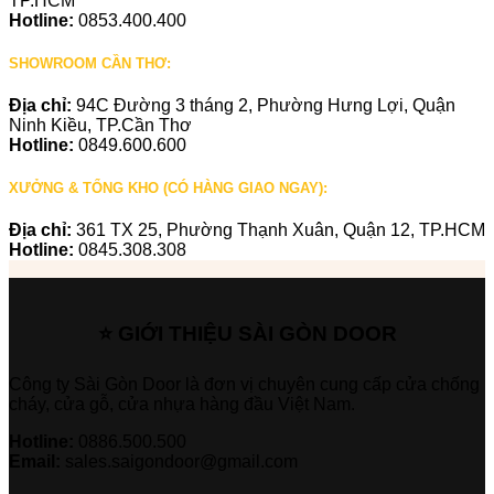
TP.HCM
Hotline:
0853.400.400
SHOWROOM CẦN THƠ:
Địa chỉ:
94C Đường 3 tháng 2, Phường Hưng Lợi, Quận
Ninh Kiều, TP.Cần Thơ
Hotline:
0849.600.600
XƯỞNG & TỔNG KHO (CÓ HÀNG GIAO NGAY):
Địa chỉ:
361 TX 25, Phường Thạnh Xuân, Quận 12, TP.HCM
Hotline:
0845.308.308
⭐ GIỚI THIỆU SÀI GÒN DOOR
Công ty Sài Gòn Door là đơn vị chuyên cung cấp cửa chống
cháy, cửa gỗ, cửa nhựa hàng đầu Việt Nam.
Hotline:
0886.500.500
Email:
sales.saigondoor@gmail.com