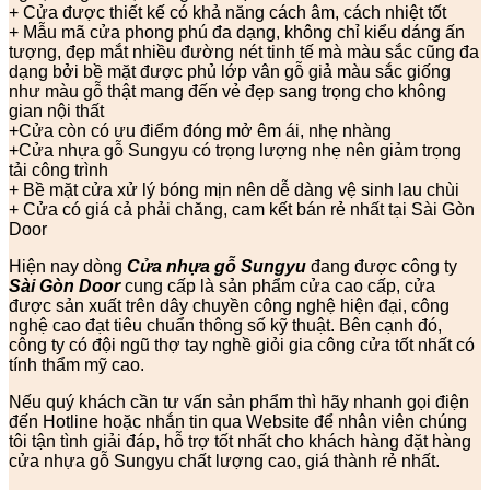
+ Cửa được thiết kế có khả năng cách âm, cách nhiệt tốt
+ Mẫu mã cửa phong phú đa dạng, không chỉ kiểu dáng ấn
tượng, đẹp mắt nhiều đường nét tinh tế mà màu sắc cũng đa
dạng bởi bề mặt được phủ lớp vân gỗ giả màu sắc giống
như màu gỗ thật mang đến vẻ đẹp sang trọng cho không
gian nội thất
+Cửa còn có ưu điểm đóng mở êm ái, nhẹ nhàng
+Cửa nhựa gỗ Sungyu có trọng lượng nhẹ nên giảm trọng
tải công trình
+ Bề mặt cửa xử lý bóng mịn nên dễ dàng vệ sinh lau chùi
+ Cửa có giá cả phải chăng, cam kết bán rẻ nhất tại Sài Gòn
Door
Hiện nay dòng
Cửa nhựa gỗ Sungyu
đang được công ty
Sài Gòn Door
cung cấp là sản phẩm cửa cao cấp, cửa
được sản xuất trên dây chuyền công nghệ hiện đại, công
nghệ cao đạt tiêu chuẩn thông số kỹ thuật. Bên cạnh đó,
công ty có đội ngũ thợ tay nghề giỏi gia công cửa tốt nhất có
tính thẩm mỹ cao.
Nếu quý khách cần tư vấn sản phẩm thì hãy nhanh gọi điện
đến Hotline hoặc nhắn tin qua Website để nhân viên chúng
tôi tận tình giải đáp, hỗ trợ tốt nhất cho khách hàng đặt hàng
cửa nhựa gỗ Sungyu chất lượng cao, giá thành rẻ nhất.