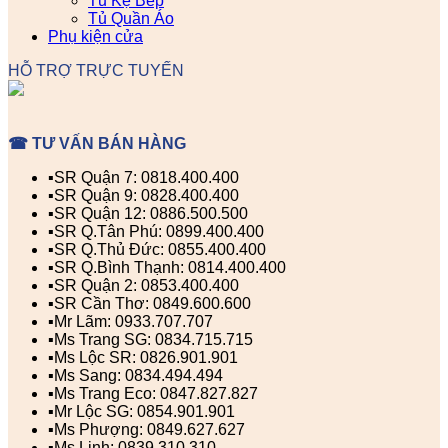
Tủ Kệ Bếp
Tủ Quần Áo
Phụ kiện cửa
HỖ TRỢ TRỰC TUYẾN
☎ TƯ VẤN BÁN HÀNG
▪️SR Quận 7: 0818.400.400
▪️SR Quận 9: 0828.400.400
▪️SR Quận 12: 0886.500.500
▪️SR Q.Tân Phú: 0899.400.400
▪️SR Q.Thủ Đức: 0855.400.400
▪️SR Q.Bình Thạnh: 0814.400.400
▪️SR Quận 2: 0853.400.400
▪️SR Cần Thơ: 0849.600.600
▪️Mr Lãm: 0933.707.707
▪️Ms Trang SG: 0834.715.715
▪️Ms Lộc SR: 0826.901.901
▪️Ms Sang: 0834.494.494
▪️Ms Trang Eco: 0847.827.827
▪️Mr Lộc SG: 0854.901.901
▪️Ms Phượng: 0849.627.627
▪️Ms Linh: 0839.310.310