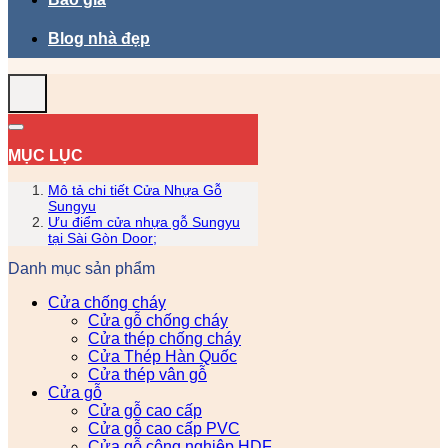
Blog nhà đẹp
MỤC LỤC
Mô tả chi tiết Cửa Nhựa Gỗ
Sungyu
Ưu điểm cửa nhựa gỗ Sungyu
tại Sài Gòn Door;
Danh mục sản phẩm
Cửa chống cháy
Cửa gỗ chống cháy
Cửa thép chống cháy
Cửa Thép Hàn Quốc
Cửa thép vân gỗ
Cửa gỗ
Cửa gỗ cao cấp
Cửa gỗ cao cấp PVC
Cửa gỗ công nghiệp HDF