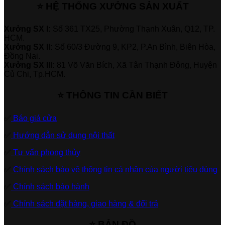
⭐ HỆ THỐNG XƯỞNG SẢN XUẤT
Xưởng SX I:
Số 361 TX25, Phường Thạnh Xuân, Q12, TP.
HCM.
Xưởng SX II:
Số 60/3 Đường 9, KP2, P.An Bình, Biên Hòa,
Đồng Nai.
Xưởng SX III:
81 Võ Văn Bích, Xã Tân Thạnh Đông, Huyện
Củ Chi, Tp.HCM.
⭐ THÔNG TIN CẦN BIẾT
✅
Báo giá cửa
✅
Hướng dẫn sử dụng nội thất
✅
Tư vấn phong thủy
✅
Chính sách bảo vệ thông tin cá nhân của người tiêu dùng
✅
Chính sách bảo hành
✅
Chính sách đặt hàng, giao hàng & đổi trả
⭐ BẢN ĐỒ