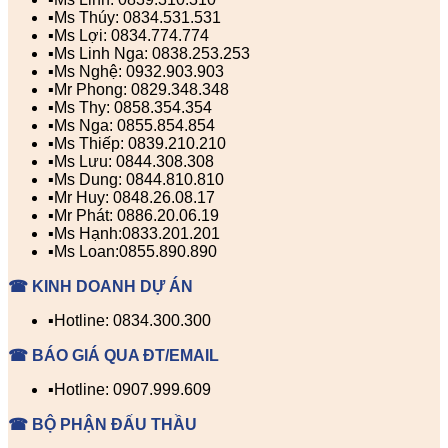
▪️Ms Thúy: 0834.531.531
▪️Ms Lợi: 0834.774.774
▪️Ms Linh Nga: 0838.253.253
▪️Ms Nghệ: 0932.903.903
▪️Mr Phong: 0829.348.348
▪️Ms Thy: 0858.354.354
▪️Ms Nga: 0855.854.854
▪️Ms Thiếp: 0839.210.210
▪️Ms Lưu: 0844.308.308
▪️Ms Dung: 0844.810.810
▪️Mr Huy: 0848.26.08.17
▪️Mr Phát: 0886.20.06.19
▪️Ms Hạnh:0833.201.201
▪️Ms Loan:0855.890.890
☎ KINH DOANH DỰ ÁN
▪️Hotline: 0834.300.300
☎ BÁO GIÁ QUA ĐT/EMAIL
▪️Hotline: 0907.999.609
☎ BỘ PHẬN ĐẤU THẦU