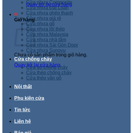
Cửa nhựa Composite
Quay trở lại cửa hàng
Cửa nhựa Đài Loan
Cửa nhựa ghép thanh
0
Cửa nhựa giá rẻ
Giỏ hàng
Cửa nhựa gỗ
Cửa nhựa lõi thép
Cửa nhựa Malaysia
Cửa nhựa nhà tắm
Cửa nhựa Sài Gòn Door
Cửa nhựa Sungyu
Chưa có sản phẩm trong giỏ hàng.
Cửa chống cháy
Quay trở lại cửa hàng
Cửa gỗ chống cháy
Cửa thép chống cháy
Cửa thép vân gỗ
Nội thất
Phụ kiện cửa
Tin tức
Liên hệ
Báo giá