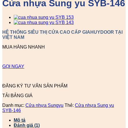
Cửa nhựa Sung yu SYB-146
HỆ THỐNG SIÊU THỊ CỬA CAO CẤP GIAHUYDOOR TẠI
VIỆT NAM
MUA HÀNG NHANH
GỌI NGAY
ĐĂNG KÝ TƯ VẤN SẢN PHẨM
TẢI BẢNG GIÁ
Danh mục:
Cửa nhựa Sungyu
Thẻ:
Cửa nhựa Sung yu
SYB-146
Mô tả
Đánh giá (1)