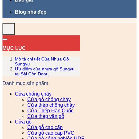
Blog nhà đẹp
MỤC LỤC
Mô tả chi tiết Cửa Nhựa Gỗ
Sungyu
Ưu điểm cửa nhựa gỗ Sungyu
tại Sài Gòn Door;
Danh mục sản phẩm
Cửa chống cháy
Cửa gỗ chống cháy
Cửa thép chống cháy
Cửa Thép Hàn Quốc
Cửa thép vân gỗ
Cửa gỗ
Cửa gỗ cao cấp
Cửa gỗ cao cấp PVC
Cửa gỗ công nghiệp HDF