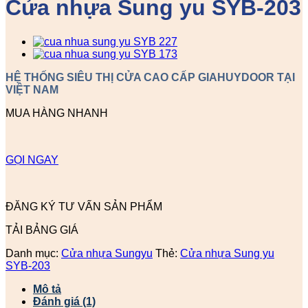
Cửa nhựa Sung yu SYB-203
HỆ THỐNG SIÊU THỊ CỬA CAO CẤP GIAHUYDOOR TẠI
VIỆT NAM
MUA HÀNG NHANH
GỌI NGAY
ĐĂNG KÝ TƯ VẤN SẢN PHẨM
TẢI BẢNG GIÁ
Danh mục:
Cửa nhựa Sungyu
Thẻ:
Cửa nhựa Sung yu
SYB-203
Mô tả
Đánh giá (1)