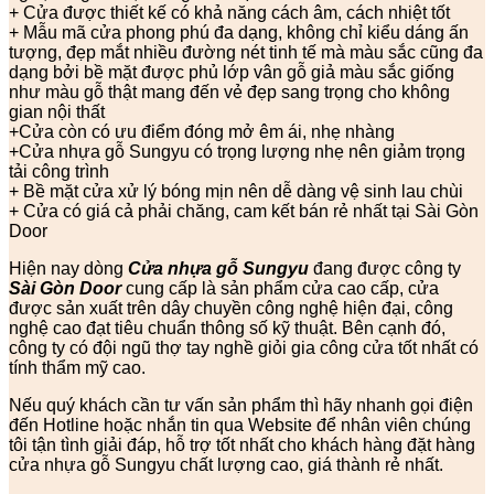
+ Cửa được thiết kế có khả năng cách âm, cách nhiệt tốt
+ Mẫu mã cửa phong phú đa dạng, không chỉ kiểu dáng ấn
tượng, đẹp mắt nhiều đường nét tinh tế mà màu sắc cũng đa
dạng bởi bề mặt được phủ lớp vân gỗ giả màu sắc giống
như màu gỗ thật mang đến vẻ đẹp sang trọng cho không
gian nội thất
+Cửa còn có ưu điểm đóng mở êm ái, nhẹ nhàng
+Cửa nhựa gỗ Sungyu có trọng lượng nhẹ nên giảm trọng
tải công trình
+ Bề mặt cửa xử lý bóng mịn nên dễ dàng vệ sinh lau chùi
+ Cửa có giá cả phải chăng, cam kết bán rẻ nhất tại Sài Gòn
Door
Hiện nay dòng
Cửa nhựa gỗ Sungyu
đang được công ty
Sài Gòn Door
cung cấp là sản phẩm cửa cao cấp, cửa
được sản xuất trên dây chuyền công nghệ hiện đại, công
nghệ cao đạt tiêu chuẩn thông số kỹ thuật. Bên cạnh đó,
công ty có đội ngũ thợ tay nghề giỏi gia công cửa tốt nhất có
tính thẩm mỹ cao.
Nếu quý khách cần tư vấn sản phẩm thì hãy nhanh gọi điện
đến Hotline hoặc nhắn tin qua Website để nhân viên chúng
tôi tận tình giải đáp, hỗ trợ tốt nhất cho khách hàng đặt hàng
cửa nhựa gỗ Sungyu chất lượng cao, giá thành rẻ nhất.