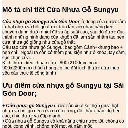
Mô tả chi tiết Cửa Nhựa Gỗ Sungyu
Cửa nhựa gỗ Sungyu
Sài Gòn Door
là dòng cửa được làm
từ hạt nhựa và bột gỗ được trộn lẫn với nhau bằng keo
chuyên dụng dưới nhiệt độ và áp suất cao, sau đó được đúc
thành những hình dạng của khuôn đã làm sẵn nhằm tạo nên
cửa nhựa gỗ giống như cửa gỗ thật.
Cấu tạo cửa nhựa gỗ Sungyu: bao gồm Cánh+khung bao +
nẹp chỉ . Ngoài ra còn có thêm phụ kiện như ổ khóa, tay cầm,
cục chặn cửa…
Kích thước tiêu chuẩn cửa : 800x2100mm hoặc
900x2200mm (khách hàng có thể đặt kích thước cửa theo
yêu cầu thực tế công trình)
Ưu điểm cửa nhựa gỗ Sungyu tại Sài
Gòn Door;
+
Cửa nhựa gỗ Sungyu
được sản xuất kết hợp giữa hạt
nhựa và bột gỗ nên cửa có độ cứng, độ chắc chắn, độ bền
cao, chịu được va đập mạnh
+Cửa nhựa gỗ Sungyu có khả năng chịu nước tốt, chống co
ngót, cong vênh, chống mối mọt và nấm mốc.