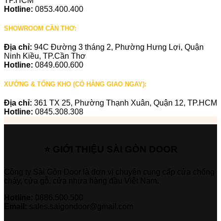
TP.HCM
Hotline:
0853.400.400
SHOWROOM CẦN THƠ:
Địa chỉ:
94C Đường 3 tháng 2, Phường Hưng Lợi, Quận
Ninh Kiều, TP.Cần Thơ
Hotline:
0849.600.600
XƯỞNG & TỔNG KHO (CÓ HÀNG GIAO NGAY):
Địa chỉ:
361 TX 25, Phường Thạnh Xuân, Quận 12, TP.HCM
Hotline:
0845.308.308
⭐ GIỚI THIỆU SÀI GÒN DOOR
Công ty Sài Gòn Door là đơn vị chuyên cung cấp cửa chống
cháy, cửa gỗ, cửa nhựa hàng đầu Việt Nam.
Hotline:
0886.500.500
Email:
sales.saigondoor@gmail.com