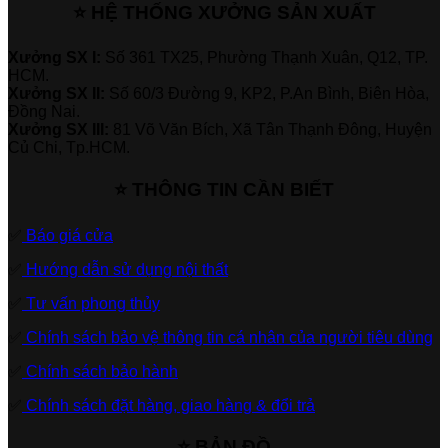
⭐ HỆ THỐNG XƯỞNG SẢN XUẤT
Xưởng SX I:
Số 361 TX25, Phường Thạnh Xuân, Q12, TP.
HCM.
Xưởng SX II:
Số 60/3 Đường 9, KP2, P.An Bình, Biên Hòa,
Đồng Nai.
Xưởng SX III:
81 Võ Văn Bích, Xã Tân Thạnh Đông, Huyện
Củ Chi, Tp.HCM.
⭐ THÔNG TIN CẦN BIẾT
✅
Báo giá cửa
✅
Hướng dẫn sử dụng nội thất
✅
Tư vấn phong thủy
✅
Chính sách bảo vệ thông tin cá nhân của người tiêu dùng
✅
Chính sách bảo hành
✅
Chính sách đặt hàng, giao hàng & đổi trả
⭐ BẢN ĐỒ