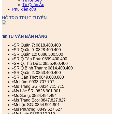
Tủ Kệ Bếp
Tủ Quần Áo
Phụ kiện cửa
HỖ TRỢ TRỰC TUYẾN
☎ TƯ VẤN BÁN HÀNG
▪️SR Quận 7: 0818.400.400
▪️SR Quận 9: 0828.400.400
▪️SR Quận 12: 0886.500.500
▪️SR Q.Tân Phú: 0899.400.400
▪️SR Q.Thủ Đức: 0855.400.400
▪️SR Q.Bình Thạnh: 0814.400.400
▪️SR Quận 2: 0853.400.400
▪️SR Cần Thơ: 0849.600.600
▪️Mr Lãm: 0933.707.707
▪️Ms Trang SG: 0834.715.715
▪️Ms Lộc SR: 0826.901.901
▪️Ms Sang: 0834.494.494
▪️Ms Trang Eco: 0847.827.827
▪️Mr Lộc SG: 0854.901.901
▪️Ms Phượng: 0849.627.627
▪️Ms Linh: 0839.310.310