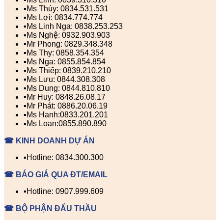
▪️Ms Thúy: 0834.531.531
▪️Ms Lợi: 0834.774.774
▪️Ms Linh Nga: 0838.253.253
▪️Ms Nghệ: 0932.903.903
▪️Mr Phong: 0829.348.348
▪️Ms Thy: 0858.354.354
▪️Ms Nga: 0855.854.854
▪️Ms Thiếp: 0839.210.210
▪️Ms Lưu: 0844.308.308
▪️Ms Dung: 0844.810.810
▪️Mr Huy: 0848.26.08.17
▪️Mr Phát: 0886.20.06.19
▪️Ms Hạnh:0833.201.201
▪️Ms Loan:0855.890.890
☎ KINH DOANH DỰ ÁN
▪️Hotline: 0834.300.300
☎ BÁO GIÁ QUA ĐT/EMAIL
▪️Hotline: 0907.999.609
☎ BỘ PHẬN ĐẤU THẦU