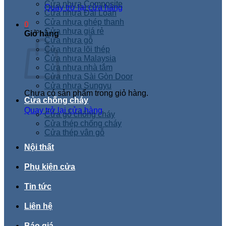
Cửa nhựa Composite
Quay trở lại cửa hàng
Cửa nhựa Đài Loan
Cửa nhựa ghép thanh
0
Cửa nhựa giá rẻ
Giỏ hàng
Cửa nhựa gỗ
Cửa nhựa lõi thép
Cửa nhựa Malaysia
Cửa nhựa nhà tắm
Cửa nhựa Sài Gòn Door
Cửa nhựa Sungyu
Chưa có sản phẩm trong giỏ hàng.
Cửa chống cháy
Quay trở lại cửa hàng
Cửa gỗ chống cháy
Cửa thép chống cháy
Cửa thép vân gỗ
Nội thất
Phụ kiện cửa
Tin tức
Liên hệ
Báo giá