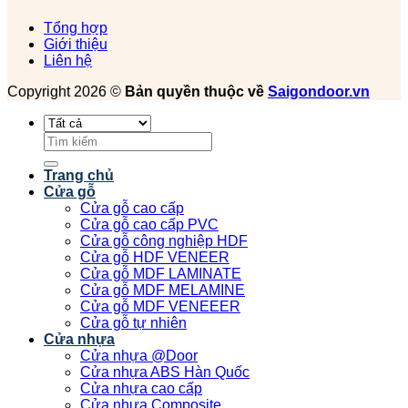
Tổng hợp
Giới thiệu
Liên hệ
Copyright 2026 ©
Bản quyền thuộc về
Saigondoor.vn
Tìm
kiếm:
Trang chủ
Cửa gỗ
Cửa gỗ cao cấp
Cửa gỗ cao cấp PVC
Cửa gỗ công nghiệp HDF
Cửa gỗ HDF VENEER
Cửa gỗ MDF LAMINATE
Cửa gỗ MDF MELAMINE
Cửa gỗ MDF VENEEER
Cửa gỗ tự nhiên
Cửa nhựa
Cửa nhựa @Door
Cửa nhựa ABS Hàn Quốc
Cửa nhựa cao cấp
Cửa nhựa Composite