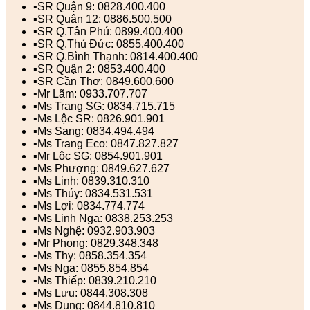
▪️SR Quận 9: 0828.400.400
▪️SR Quận 12: 0886.500.500
▪️SR Q.Tân Phú: 0899.400.400
▪️SR Q.Thủ Đức: 0855.400.400
▪️SR Q.Bình Thạnh: 0814.400.400
▪️SR Quận 2: 0853.400.400
▪️SR Cần Thơ: 0849.600.600
▪️Mr Lãm: 0933.707.707
▪️Ms Trang SG: 0834.715.715
▪️Ms Lộc SR: 0826.901.901
▪️Ms Sang: 0834.494.494
▪️Ms Trang Eco: 0847.827.827
▪️Mr Lộc SG: 0854.901.901
▪️Ms Phượng: 0849.627.627
▪️Ms Linh: 0839.310.310
▪️Ms Thúy: 0834.531.531
▪️Ms Lợi: 0834.774.774
▪️Ms Linh Nga: 0838.253.253
▪️Ms Nghệ: 0932.903.903
▪️Mr Phong: 0829.348.348
▪️Ms Thy: 0858.354.354
▪️Ms Nga: 0855.854.854
▪️Ms Thiếp: 0839.210.210
▪️Ms Lưu: 0844.308.308
▪️Ms Dung: 0844.810.810