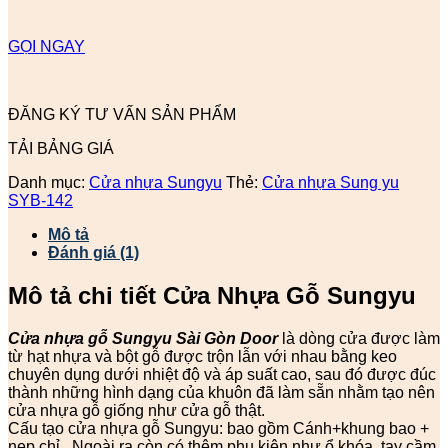
GỌI NGAY
ĐĂNG KÝ TƯ VẤN SẢN PHẨM
TẢI BẢNG GIÁ
Danh mục:
Cửa nhựa Sungyu
Thẻ:
Cửa nhựa Sung yu
SYB-142
Mô tả
Đánh giá (1)
Mô tả chi tiết Cửa Nhựa Gỗ Sungyu
Cửa nhựa gỗ Sungyu
Sài Gòn Door
là dòng cửa được làm
từ hạt nhựa và bột gỗ được trộn lẫn với nhau bằng keo
chuyên dụng dưới nhiệt độ và áp suất cao, sau đó được đúc
thành những hình dạng của khuôn đã làm sẵn nhằm tạo nên
cửa nhựa gỗ giống như cửa gỗ thật.
Cấu tạo cửa nhựa gỗ Sungyu: bao gồm Cánh+khung bao +
nẹp chỉ . Ngoài ra còn có thêm phụ kiện như ổ khóa, tay cầm,