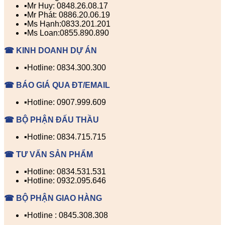
▪️Mr Huy: 0848.26.08.17
▪️Mr Phát: 0886.20.06.19
▪️Ms Hạnh:0833.201.201
▪️Ms Loan:0855.890.890
☎ KINH DOANH DỰ ÁN
▪️Hotline: 0834.300.300
☎ BÁO GIÁ QUA ĐT/EMAIL
▪️Hotline: 0907.999.609
☎ BỘ PHẬN ĐẤU THẦU
▪️Hotline: 0834.715.715
☎ TƯ VẤN SẢN PHẨM
▪️Hotline: 0834.531.531
▪️Hotline: 0932.095.646
☎ BỘ PHẬN GIAO HÀNG
▪️Hotline : 0845.308.308