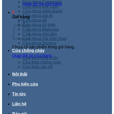
Cửa nhựa Composite
Quay trở lại cửa hàng
Cửa nhựa Đài Loan
Cửa nhựa ghép thanh
0
Cửa nhựa giá rẻ
Giỏ hàng
Cửa nhựa gỗ
Cửa nhựa lõi thép
Cửa nhựa Malaysia
Cửa nhựa nhà tắm
Cửa nhựa Sài Gòn Door
Cửa nhựa Sungyu
Chưa có sản phẩm trong giỏ hàng.
Cửa chống cháy
Quay trở lại cửa hàng
Cửa gỗ chống cháy
Cửa thép chống cháy
Cửa thép vân gỗ
Nội thất
Phụ kiện cửa
Tin tức
Liên hệ
Báo giá