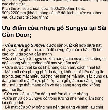
cục chặn cửa…
Kích thước tiêu chuẩn cửa : 800x2100mm hoặc
900x2200mm (khách hàng có thể đặt kích thước cửa theo
yêu cầu thực tế công trình)
Ưu điểm cửa nhựa gỗ Sungyu tại Sài
Gòn Door;
+
Cửa nhựa gỗ Sungyu
được sản xuất kết hợp giữa hạt
nhựa và bột gỗ nên cửa có độ cứng, độ chắc chắn, độ bền
cao, chịu được va đập mạnh
+Cửa nhựa gỗ Sungyu có khả năng chịu nước tốt, chống co
ngót, cong vênh, chống mối mọt và nấm mốc.
+ Cửa được thiết kế có khả năng cách âm, cách nhiệt tốt
+ Mẫu mã cửa phong phú đa dạng, không chỉ kiểu dáng ấn
tượng, đẹp mắt nhiều đường nét tinh tế mà màu sắc cũng đa
dạng bởi bề mặt được phủ lớp vân gỗ giả màu sắc giống
như màu gỗ thật mang đến vẻ đẹp sang trọng cho không
gian nội thất
+Cửa còn có ưu điểm đóng mở êm ái, nhẹ nhàng
+Cửa nhựa gỗ Sungyu có trọng lượng nhẹ nên giảm trọng
tải công trình
+ Bề mặt cửa xử lý bóng mịn nên dễ dàng vệ sinh lau chùi