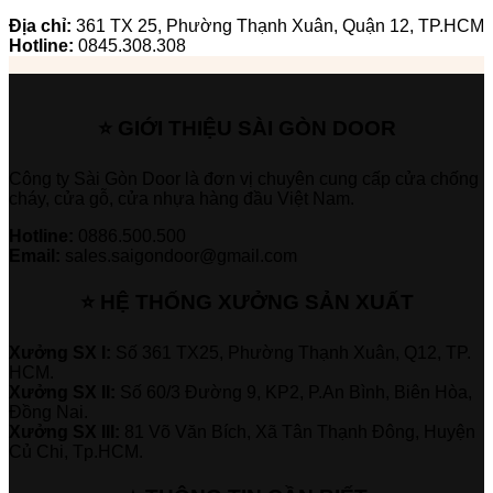
Địa chỉ:
361 TX 25, Phường Thạnh Xuân, Quận 12, TP.HCM
Hotline:
0845.308.308
⭐ GIỚI THIỆU SÀI GÒN DOOR
Công ty Sài Gòn Door là đơn vị chuyên cung cấp cửa chống
cháy, cửa gỗ, cửa nhựa hàng đầu Việt Nam.
Hotline:
0886.500.500
Email:
sales.saigondoor@gmail.com
⭐ HỆ THỐNG XƯỞNG SẢN XUẤT
Xưởng SX I:
Số 361 TX25, Phường Thạnh Xuân, Q12, TP.
HCM.
Xưởng SX II:
Số 60/3 Đường 9, KP2, P.An Bình, Biên Hòa,
Đồng Nai.
Xưởng SX III:
81 Võ Văn Bích, Xã Tân Thạnh Đông, Huyện
Củ Chi, Tp.HCM.