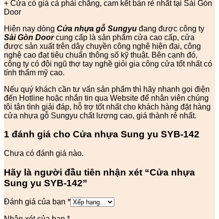
+ Cửa có giá cả phải chăng, cam kết bán rẻ nhất tại Sài Gòn
Door
Hiện nay dòng
Cửa nhựa gỗ Sungyu
đang được công ty
Sài Gòn Door
cung cấp là sản phẩm cửa cao cấp, cửa
được sản xuất trên dây chuyền công nghệ hiện đại, công
nghệ cao đạt tiêu chuẩn thông số kỹ thuật. Bên cạnh đó,
công ty có đội ngũ thợ tay nghề giỏi gia công cửa tốt nhất có
tính thẩm mỹ cao.
Nếu quý khách cần tư vấn sản phẩm thì hãy nhanh gọi điện
đến Hotline hoặc nhắn tin qua Website để nhân viên chúng
tôi tận tình giải đáp, hỗ trợ tốt nhất cho khách hàng đặt hàng
cửa nhựa gỗ Sungyu chất lượng cao, giá thành rẻ nhất.
1 đánh giá cho
Cửa nhựa Sung yu SYB-142
Chưa có đánh giá nào.
Hãy là người đầu tiên nhận xét “Cửa nhựa
Sung yu SYB-142”
Đánh giá của bạn
*
Nhận xét của bạn
*