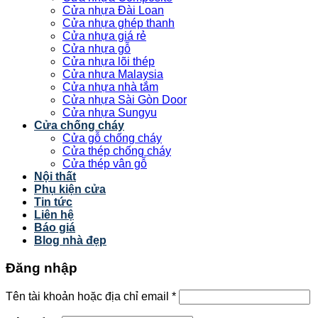
Cửa nhựa Đài Loan
Cửa nhựa ghép thanh
Cửa nhựa giá rẻ
Cửa nhựa gỗ
Cửa nhựa lõi thép
Cửa nhựa Malaysia
Cửa nhựa nhà tắm
Cửa nhựa Sài Gòn Door
Cửa nhựa Sungyu
Cửa chống cháy
Cửa gỗ chống cháy
Cửa thép chống cháy
Cửa thép vân gỗ
Nội thất
Phụ kiện cửa
Tin tức
Liên hệ
Báo giá
Blog nhà đẹp
Đăng nhập
Tên tài khoản hoặc địa chỉ email
*