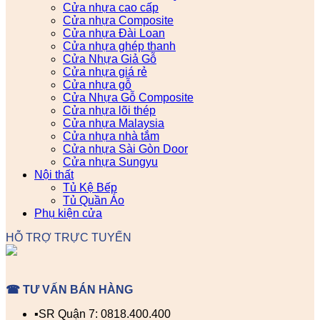
Cửa nhựa cao cấp
Cửa nhựa Composite
Cửa nhựa Đài Loan
Cửa nhựa ghép thanh
Cửa Nhựa Giả Gỗ
Cửa nhựa giá rẻ
Cửa nhựa gỗ
Cửa Nhựa Gỗ Composite
Cửa nhựa lõi thép
Cửa nhựa Malaysia
Cửa nhựa nhà tắm
Cửa nhựa Sài Gòn Door
Cửa nhựa Sungyu
Nội thất
Tủ Kệ Bếp
Tủ Quần Áo
Phụ kiện cửa
HỖ TRỢ TRỰC TUYẾN
☎ TƯ VẤN BÁN HÀNG
▪️SR Quận 7: 0818.400.400