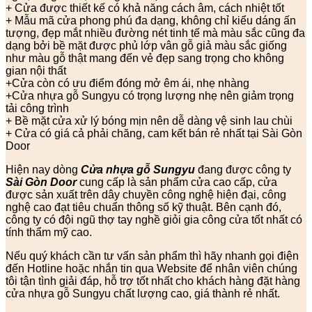
+ Cửa được thiết kế có khả năng cách âm, cách nhiệt tốt
+ Mẫu mã cửa phong phú đa dạng, không chỉ kiểu dáng ấn
tượng, đẹp mắt nhiều đường nét tinh tế mà màu sắc cũng đa
dạng bởi bề mặt được phủ lớp vân gỗ giả màu sắc giống
như màu gỗ thật mang đến vẻ đẹp sang trọng cho không
gian nội thất
+Cửa còn có ưu điểm đóng mở êm ái, nhẹ nhàng
+Cửa nhựa gỗ Sungyu có trọng lượng nhẹ nên giảm trọng
tải công trình
+ Bề mặt cửa xử lý bóng mịn nên dễ dàng vệ sinh lau chùi
+ Cửa có giá cả phải chăng, cam kết bán rẻ nhất tại Sài Gòn
Door
Hiện nay dòng
Cửa nhựa gỗ Sungyu
đang được công ty
Sài Gòn Door
cung cấp là sản phẩm cửa cao cấp, cửa
được sản xuất trên dây chuyền công nghệ hiện đại, công
nghệ cao đạt tiêu chuẩn thông số kỹ thuật. Bên cạnh đó,
công ty có đội ngũ thợ tay nghề giỏi gia công cửa tốt nhất có
tính thẩm mỹ cao.
Nếu quý khách cần tư vấn sản phẩm thì hãy nhanh gọi điện
đến Hotline hoặc nhắn tin qua Website để nhân viên chúng
tôi tận tình giải đáp, hỗ trợ tốt nhất cho khách hàng đặt hàng
cửa nhựa gỗ Sungyu chất lượng cao, giá thành rẻ nhất.