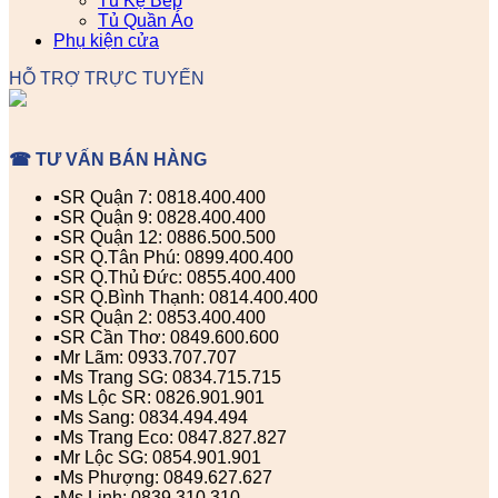
Tủ Kệ Bếp
Tủ Quần Áo
Phụ kiện cửa
HỖ TRỢ TRỰC TUYẾN
☎ TƯ VẤN BÁN HÀNG
▪️SR Quận 7: 0818.400.400
▪️SR Quận 9: 0828.400.400
▪️SR Quận 12: 0886.500.500
▪️SR Q.Tân Phú: 0899.400.400
▪️SR Q.Thủ Đức: 0855.400.400
▪️SR Q.Bình Thạnh: 0814.400.400
▪️SR Quận 2: 0853.400.400
▪️SR Cần Thơ: 0849.600.600
▪️Mr Lãm: 0933.707.707
▪️Ms Trang SG: 0834.715.715
▪️Ms Lộc SR: 0826.901.901
▪️Ms Sang: 0834.494.494
▪️Ms Trang Eco: 0847.827.827
▪️Mr Lộc SG: 0854.901.901
▪️Ms Phượng: 0849.627.627
▪️Ms Linh: 0839.310.310