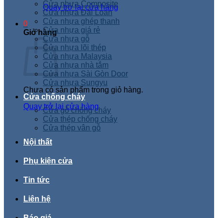
Cửa nhựa Composite
Quay trở lại cửa hàng
Cửa nhựa Đài Loan
Cửa nhựa ghép thanh
0
Cửa nhựa giá rẻ
Giỏ hàng
Cửa nhựa gỗ
Cửa nhựa lõi thép
Cửa nhựa Malaysia
Cửa nhựa nhà tắm
Cửa nhựa Sài Gòn Door
Cửa nhựa Sungyu
Chưa có sản phẩm trong giỏ hàng.
Cửa chống cháy
Quay trở lại cửa hàng
Cửa gỗ chống cháy
Cửa thép chống cháy
Cửa thép vân gỗ
Nội thất
Phụ kiện cửa
Tin tức
Liên hệ
Báo giá