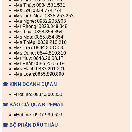
▪️Ms Thúy: 0834.531.531
▪️Ms Lợi: 0834.774.774
▪️Ms Linh Nga: 0838.253.253
▪️Ms Nghệ: 0932.903.903
▪️Mr Phong: 0829.348.348
▪️Ms Thy: 0858.354.354
▪️Ms Nga: 0855.854.854
▪️Ms Thiếp: 0839.210.210
▪️Ms Lưu: 0844.308.308
▪️Ms Dung: 0844.810.810
▪️Mr Huy: 0848.26.08.17
▪️Mr Phát: 0886.20.06.19
▪️Ms Hạnh:0833.201.201
▪️Ms Loan:0855.890.890
☎ KINH DOANH DỰ ÁN
▪️Hotline: 0834.300.300
☎ BÁO GIÁ QUA ĐT/EMAIL
▪️Hotline: 0907.999.609
☎ BỘ PHẬN ĐẤU THẦU