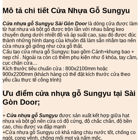
Mô tả chi tiết Cửa Nhựa Gỗ Sungyu
Cửa nhựa gỗ Sungyu
Sài Gòn Door
là dòng cửa được làm
từ hạt nhựa và bột gỗ được trộn lẫn với nhau bằng keo
chuyên dụng dưới nhiệt độ và áp suất cao, sau đó được đúc
thành những hình dạng của khuôn đã làm sẵn nhằm tạo nên
cửa nhựa gỗ giống như cửa gỗ thật.
Cấu tạo cửa nhựa gỗ Sungyu: bao gồm Cánh+khung bao +
nẹp chỉ . Ngoài ra còn có thêm phụ kiện như ổ khóa, tay cầm,
cục chặn cửa…
Kích thước tiêu chuẩn cửa : 800x2100mm hoặc
900x2200mm (khách hàng có thể đặt kích thước cửa theo
yêu cầu thực tế công trình)
Ưu điểm cửa nhựa gỗ Sungyu tại Sài
Gòn Door;
+
Cửa nhựa gỗ Sungyu
được sản xuất kết hợp giữa hạt
nhựa và bột gỗ nên cửa có độ cứng, độ chắc chắn, độ bền
cao, chịu được va đập mạnh
+Cửa nhựa gỗ Sungyu có khả năng chịu nước tốt, chống co
ngót, cong vênh, chống mối mọt và nấm mốc.