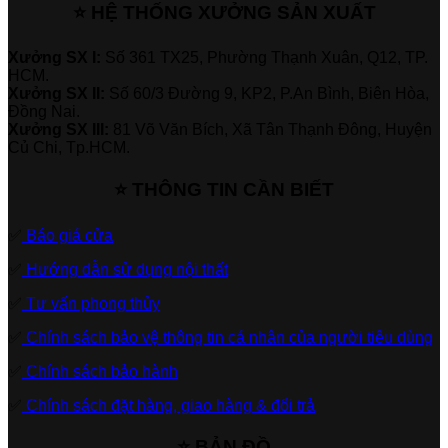
⭐ HỆ THỐNG XƯỞNG SẢN XUẤT
Xưởng SX I:
Số 361 TX25, Phường Thạnh Xuân, Q12, TP.
HCM.
Xưởng SX II:
Số 60/3 Đường 9, KP2, P.An Bình, Biên Hòa,
Đồng Nai.
Xưởng SX III:
81 Võ Văn Bích, Xã Tân Thạnh Đông, Huyện
Củ Chi, Tp.HCM.
⭐ THÔNG TIN CẦN BIẾT
✅
Báo giá cửa
✅
Hướng dẫn sử dụng nội thất
✅
Tư vấn phong thủy
✅
Chính sách bảo vệ thông tin cá nhân của người tiêu dùng
✅
Chính sách bảo hành
✅
Chính sách đặt hàng, giao hàng & đổi trả
⭐ BẢN ĐỒ