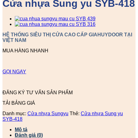
Cửa nhựa Sung yu SYB-418
HỆ THỐNG SIÊU THỊ CỬA CAO CẤP GIAHUYDOOR TẠI
VIỆT NAM
MUA HÀNG NHANH
GỌI NGAY
ĐĂNG KÝ TƯ VẤN SẢN PHẨM
TẢI BẢNG GIÁ
Danh mục:
Cửa nhựa Sungyu
Thẻ:
Cửa nhựa Sung yu
SYB-418
Mô tả
Đánh giá (0)