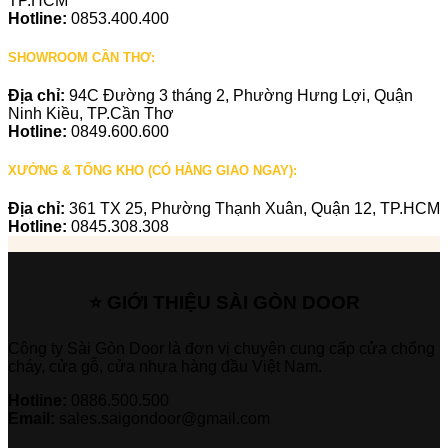
TP.HCM
Hotline:
0853.400.400
SHOWROOM CẦN THƠ:
Địa chỉ:
94C Đường 3 tháng 2, Phường Hưng Lợi, Quận
Ninh Kiều, TP.Cần Thơ
Hotline:
0849.600.600
XƯỞNG & TỔNG KHO (CÓ HÀNG GIAO NGAY):
Địa chỉ:
361 TX 25, Phường Thạnh Xuân, Quận 12, TP.HCM
Hotline:
0845.308.308
⭐ GIỚI THIỆU SÀI GÒN DOOR
Công ty Sài Gòn Door là đơn vị chuyên cung cấp cửa chống
cháy, cửa gỗ, cửa nhựa hàng đầu Việt Nam.
Hotline:
0886.500.500
Email:
sales.saigondoor@gmail.com