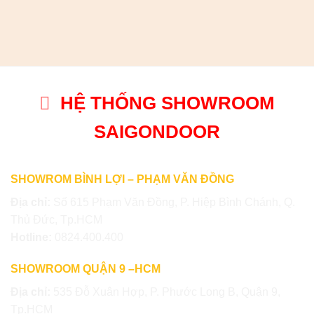
HỆ THỐNG SHOWROOM
SAIGONDOOR
SHOWROM BÌNH LỢI – PHẠM VĂN ĐỒNG
Địa chỉ:
Số 615 Phạm Văn Đồng, P. Hiệp Bình Chánh, Q.
Thủ Đức, Tp.HCM
Hotline:
0824.400.400
SHOWROOM QUẬN 9 –HCM
Địa chỉ:
535 Đỗ Xuân Hợp, P. Phước Long B, Quận 9,
Tp.HCM