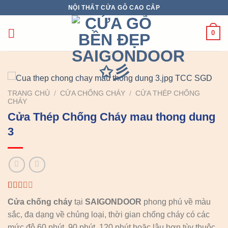
Chuyển
NỘI THẤT CỬA GỖ CAO CẤP
đến
nội
0
dung
TRANG CHỦ
/
CỬA CHỐNG CHÁY
/
CỬA THÉP CHỐNG
CHÁY
Cửa Thép Chống Cháy mau thong dung
3
2.00
1
Cửa chống cháy
tại
SAIGONDOOR
phong phú về màu
trên
5
sắc, đa dạng về chủng loại, thời gian chống cháy có các
dựa
mức độ 60 phút, 90 phút, 120 phút hoặc lâu hơn tùy thuộc