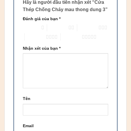
Hãy là người đầu tiên nhận xét “Cửa
Thép Chống Cháy mau thong dung 3”
Đánh giá của bạn
*
1 trên 5 sao
2 trên 5 sao
3 trên 5 sao
4 trên 5 sao
5 trên 5 sao
Nhận xét của bạn
*
Tên
Email