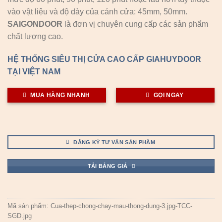
trên
đánh
vào vật liệu và độ dày của cánh cửa: 45mm, 50mm.
giá
SAIGONDOOR
là đơn vị chuyên cung cấp các sản phẩm
chất lượng cao.
HỆ THỐNG SIÊU THỊ CỬA CAO CẤP GIAHUYDOOR
TẠI VIỆT NAM
MUA HÀNG NHANH
GỌI NGAY
ĐĂNG KÝ TƯ VẤN SẢN PHẨM
TẢI BẢNG GIÁ
Mã sản phẩm:
Cua-thep-chong-chay-mau-thong-dung-3.jpg-TCC-
SGD.jpg