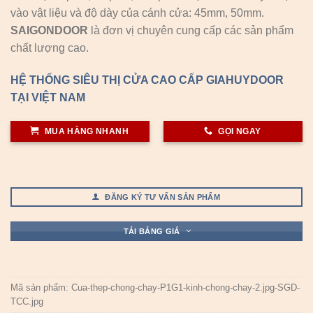
vào vật liệu và độ dày của cánh cửa: 45mm, 50mm.
SAIGONDOOR
là đơn vị chuyên cung cấp các sản phẩm
chất lượng cao.
HỆ THỐNG SIÊU THỊ CỬA CAO CẤP GIAHUYDOOR
TẠI VIỆT NAM
MUA HÀNG NHANH
GỌI NGAY
ĐĂNG KÝ TƯ VẤN SẢN PHẨM
TẢI BẢNG GIÁ
Mã sản phẩm:
Cua-thep-chong-chay-P1G1-kinh-chong-chay-2.jpg-SGD-
TCC.jpg