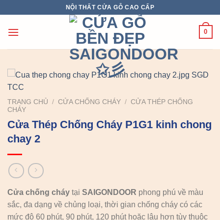
Chuyển
NỘI THẤT CỬA GỖ CAO CẤP
đến
nội
0
dung
TRANG CHỦ
/
CỬA CHỐNG CHÁY
/
CỬA THÉP CHỐNG
CHÁY
Cửa Thép Chống Cháy P1G1 kinh chong
chay 2
Cửa chống cháy
tại
SAIGONDOOR
phong phú về màu
sắc, đa dạng về chủng loại, thời gian chống cháy có các
mức độ 60 phút, 90 phút, 120 phút hoặc lâu hơn tùy thuộc