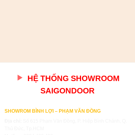
HỆ THỐNG SHOWROOM
SAIGONDOOR
SHOWROM BÌNH LỢI – PHẠM VĂN ĐỒNG
Địa chỉ:
Số 615 Phạm Văn Đồng, P. Hiệp Bình Chánh, Q.
Thủ Đức, Tp.HCM