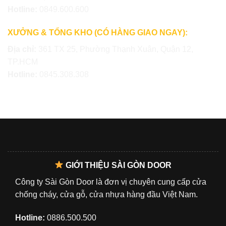
Hotline:
0849.600.600
XƯỞNG & TỔNG KHO (CÓ HÀNG GIAO NGAY):
Địa chỉ:
361 TX 25, Phường Thạnh Xuân, Quận 12,
TP.HCM
Hotline:
0845.308.308
GIỚI THIỆU SÀI GÒN DOOR
Công ty Sài Gòn Door là đơn vị chuyên cung cấp cửa
chống cháy, cửa gỗ, cửa nhựa hàng đầu Việt Nam.
Hotline:
0886.500.500