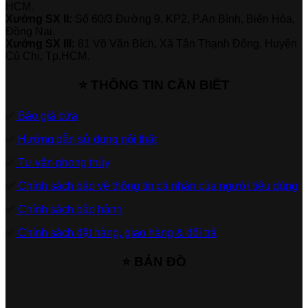
HCM.
Xưởng SX II:
Số 60/3 Đường 9, KP2, P.An Bình, Biên Hòa,
Đồng Nai.
Xưởng SX III:
81 Võ Văn Bích, Xã Tân Thạnh Đông, Huyện
Củ Chi, Tp.HCM.
⭐ THÔNG TIN CẦN BIẾT
✅
Báo giá cửa
✅
Hướng dẫn sử dụng nội thất
✅
Tư vấn phong thủy
✅
Chính sách bảo vệ thông tin cá nhân của người tiêu dùng
✅
Chính sách bảo hành
✅
Chính sách đặt hàng, giao hàng & đổi trả
⭐ BẢN ĐỒ