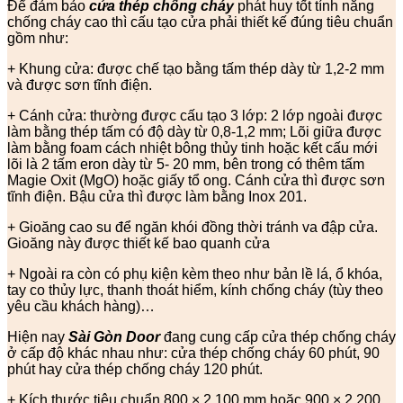
Để đảm bảo
cửa thép chống cháy
phát huy tốt tính năng
chống cháy cao thì cấu tạo cửa phải thiết kế đúng tiêu chuẩn
gồm như:
+ Khung cửa: được chế tạo bằng tấm thép dày từ 1,2-2 mm
và được sơn tĩnh điện.
+ Cánh cửa: thường được cấu tạo 3 lớp: 2 lớp ngoài được
làm bằng thép tấm có độ dày từ 0,8-1,2 mm; Lõi giữa được
làm bằng foam cách nhiệt bông thủy tinh hoặc kết cấu mới
lõi là 2 tấm eron dày từ 5- 20 mm, bên trong có thêm tấm
Magie Oxit (MgO) hoặc giấy tổ ong. Cánh cửa thì được sơn
tĩnh điện. Bậu cửa thì được làm bằng Inox 201.
+ Gioăng cao su để ngăn khói đồng thời tránh va đập cửa.
Gioăng này được thiết kế bao quanh cửa
+ Ngoài ra còn có phụ kiện kèm theo như bản lề lá, ổ khóa,
tay co thủy lực, thanh thoát hiểm, kính chống cháy (tùy theo
yêu cầu khách hàng)…
Hiện nay
Sài Gòn Door
đang cung cấp cửa thép chống cháy
ở cấp độ khác nhau như: cửa thép chống cháy 60 phút, 90
phút hay cửa thép chống cháy 120 phút.
+ Kích thước tiêu chuẩn 800 × 2.100 mm hoặc 900 × 2.200