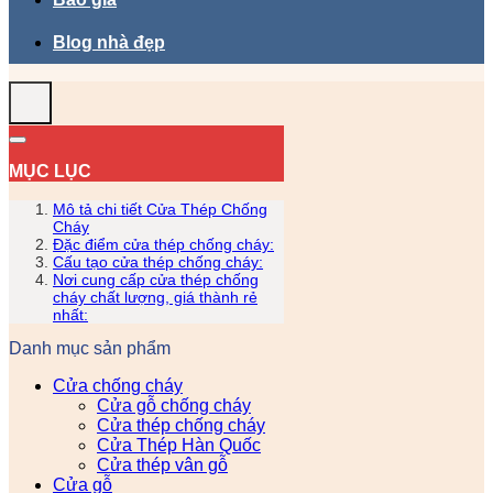
Blog nhà đẹp
MỤC LỤC
Mô tả chi tiết Cửa Thép Chống
Cháy
Đặc điểm cửa thép chống cháy:
Cấu tạo cửa thép chống cháy:
Nơi cung cấp cửa thép chống
cháy chất lượng, giá thành rẻ
nhất:
Danh mục sản phẩm
Cửa chống cháy
Cửa gỗ chống cháy
Cửa thép chống cháy
Cửa Thép Hàn Quốc
Cửa thép vân gỗ
Cửa gỗ