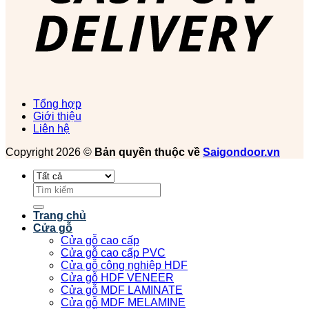
Tổng hợp
Giới thiệu
Liên hệ
Copyright 2026 ©
Bản quyền thuộc về
Saigondoor.vn
Tìm
kiếm:
Trang chủ
Cửa gỗ
Cửa gỗ cao cấp
Cửa gỗ cao cấp PVC
Cửa gỗ công nghiệp HDF
Cửa gỗ HDF VENEER
Cửa gỗ MDF LAMINATE
Cửa gỗ MDF MELAMINE