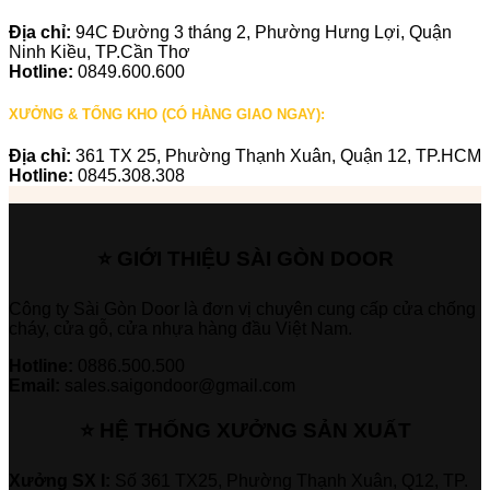
Địa chỉ:
94C Đường 3 tháng 2, Phường Hưng Lợi, Quận
Ninh Kiều, TP.Cần Thơ
Hotline:
0849.600.600
XƯỞNG & TỔNG KHO (CÓ HÀNG GIAO NGAY):
Địa chỉ:
361 TX 25, Phường Thạnh Xuân, Quận 12, TP.HCM
Hotline:
0845.308.308
⭐ GIỚI THIỆU SÀI GÒN DOOR
Công ty Sài Gòn Door là đơn vị chuyên cung cấp cửa chống
cháy, cửa gỗ, cửa nhựa hàng đầu Việt Nam.
Hotline:
0886.500.500
Email:
sales.saigondoor@gmail.com
⭐ HỆ THỐNG XƯỞNG SẢN XUẤT
Xưởng SX I:
Số 361 TX25, Phường Thạnh Xuân, Q12, TP.