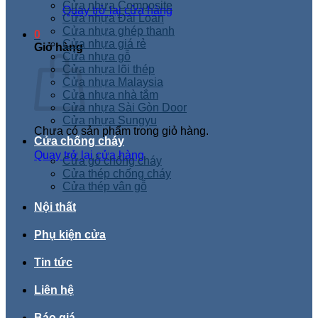
Cửa nhựa Composite
Quay trở lại cửa hàng
Cửa nhựa Đài Loan
Cửa nhựa ghép thanh
0
Cửa nhựa giá rẻ
Giỏ hàng
Cửa nhựa gỗ
Cửa nhựa lõi thép
Cửa nhựa Malaysia
Cửa nhựa nhà tắm
Cửa nhựa Sài Gòn Door
Cửa nhựa Sungyu
Chưa có sản phẩm trong giỏ hàng.
Cửa chống cháy
Quay trở lại cửa hàng
Cửa gỗ chống cháy
Cửa thép chống cháy
Cửa thép vân gỗ
Nội thất
Phụ kiện cửa
Tin tức
Liên hệ
Báo giá