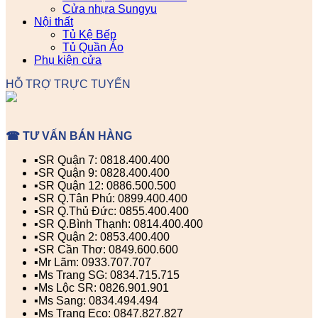
Cửa nhựa Sungyu
Nội thất
Tủ Kệ Bếp
Tủ Quần Áo
Phụ kiện cửa
HỖ TRỢ TRỰC TUYẾN
☎ TƯ VẤN BÁN HÀNG
▪️SR Quận 7: 0818.400.400
▪️SR Quận 9: 0828.400.400
▪️SR Quận 12: 0886.500.500
▪️SR Q.Tân Phú: 0899.400.400
▪️SR Q.Thủ Đức: 0855.400.400
▪️SR Q.Bình Thạnh: 0814.400.400
▪️SR Quận 2: 0853.400.400
▪️SR Cần Thơ: 0849.600.600
▪️Mr Lãm: 0933.707.707
▪️Ms Trang SG: 0834.715.715
▪️Ms Lộc SR: 0826.901.901
▪️Ms Sang: 0834.494.494
▪️Ms Trang Eco: 0847.827.827