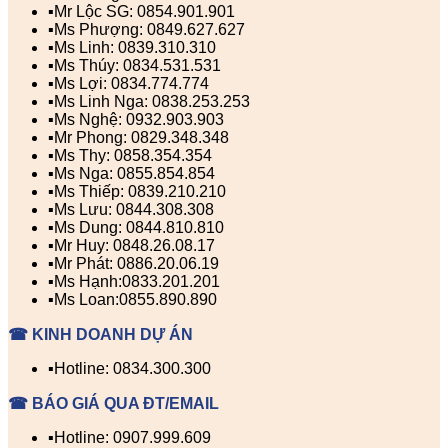
▪️Mr Lộc SG: 0854.901.901
▪️Ms Phượng: 0849.627.627
▪️Ms Linh: 0839.310.310
▪️Ms Thúy: 0834.531.531
▪️Ms Lợi: 0834.774.774
▪️Ms Linh Nga: 0838.253.253
▪️Ms Nghệ: 0932.903.903
▪️Mr Phong: 0829.348.348
▪️Ms Thy: 0858.354.354
▪️Ms Nga: 0855.854.854
▪️Ms Thiếp: 0839.210.210
▪️Ms Lưu: 0844.308.308
▪️Ms Dung: 0844.810.810
▪️Mr Huy: 0848.26.08.17
▪️Mr Phát: 0886.20.06.19
▪️Ms Hạnh:0833.201.201
▪️Ms Loan:0855.890.890
☎ KINH DOANH DỰ ÁN
▪️Hotline: 0834.300.300
☎ BÁO GIÁ QUA ĐT/EMAIL
▪️Hotline: 0907.999.609