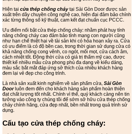
Hiện tại
cửa thép chống cháy
tại Sài Gòn Door được sản
xuất trên dây chuyền công nghệ cao, hiện đại đảm bảo chính
xác từng thông số kỹ thuật, cam kết đạt chuẩn cục PCCC.
Ưu điểm nổi bật cửa thép chống cháy: nhằm phát huy tính
năng chống cháy cao đảm bảo tính mạng con người cũng
như hạn chế thiệt hại về tài sản khi có hỏa hoạn xảy ra. Cửa
có ưu điểm là có độ bền cao, trong thời gian sử dụng cửa có
khả năng chống cong vênh, co ngót, mối mọt, cửa cách âm,
cách nhiệt tốt. Đồng thời cửa có giá trị thẩm mỹ cao, được
thiết kế nhiều mẫu cửa phong phú đa dạng về kiểu dáng,
màu sắc bắt mắt đáp ứng sở thích của nhiều khách hàng
đem lại vẻ đẹp cho công trình.
Là nhà sản xuất kinh nghiệm về sản phẩm cửa,
Sài Gòn
Door
luôn đem đến cho khách hàng sản phẩm hoàn thiện
đạt chất lượng tốt nhất. Chính vì thế, quý khách càng nên tin
tưởng vào công ty chúng tôi để sớm sở hữu cửa thép chống
cháy chính hãng, cửa đẹp nhất, bền nhất trong quá trình sử
dụng.
Cấu tạo cửa thép chống cháy: