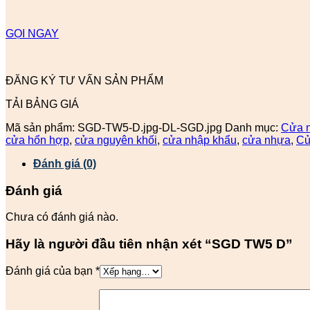
GỌI NGAY
ĐĂNG KÝ TƯ VẤN SẢN PHẨM
TẢI BẢNG GIÁ
Mã sản phẩm:
SGD-TW5-D.jpg-DL-SGD.jpg
Danh mục:
Cửa 
cửa hổn hợp
,
cửa nguyên khối
,
cửa nhập khẩu
,
cửa nhựa
,
Cử
Đánh giá (0)
Đánh giá
Chưa có đánh giá nào.
Hãy là người đầu tiên nhận xét “SGD TW5 D”
Đánh giá của bạn
*