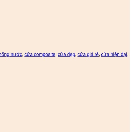
hống nước
,
cửa composite
,
cửa đẹp
,
cửa giá rẻ
,
cửa hiện đại
,