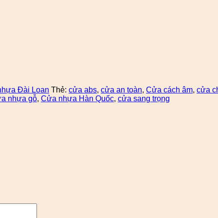
nhựa Đài Loan
Thẻ:
cửa abs
,
cửa an toàn
,
Cửa cách âm
,
cửa c
a nhựa gỗ
,
Cửa nhựa Hàn Quốc
,
cửa sang trọng