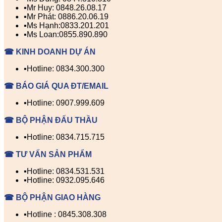
▪️Mr Huy: 0848.26.08.17
▪️Mr Phát: 0886.20.06.19
▪️Ms Hạnh:0833.201.201
▪️Ms Loan:0855.890.890
☎ KINH DOANH DỰ ÁN
▪️Hotline: 0834.300.300
☎ BÁO GIÁ QUA ĐT/EMAIL
▪️Hotline: 0907.999.609
☎ BỘ PHẬN ĐẤU THẦU
▪️Hotline: 0834.715.715
☎ TƯ VẤN SẢN PHẨM
▪️Hotline: 0834.531.531
▪️Hotline: 0932.095.646
☎ BỘ PHẬN GIAO HÀNG
▪️Hotline : 0845.308.308