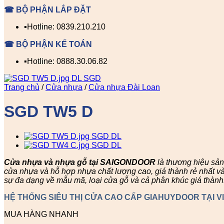
☎ BỘ PHẬN LẮP ĐẶT
▪️Hotline: 0839.210.210
☎ BỘ PHẬN KẾ TOÁN
▪️Hotline: 0888.30.06.82
Trang chủ
/
Cửa nhựa
/
Cửa nhựa Đài Loan
SGD TW5 D
Cửa nhựa và nhựa gỗ tại SAIGONDOOR
là thương hiệu sả
cửa nhựa và hỗ hợp nhựa chất lượng cao, giá thành rẻ nhất v
sự đa dạng về mẫu mã, loại cửa gỗ và cả phân khúc giá thành
HỆ THỐNG SIÊU THỊ CỬA CAO CẤP GIAHUYDOOR TẠI V
MUA HÀNG NHANH