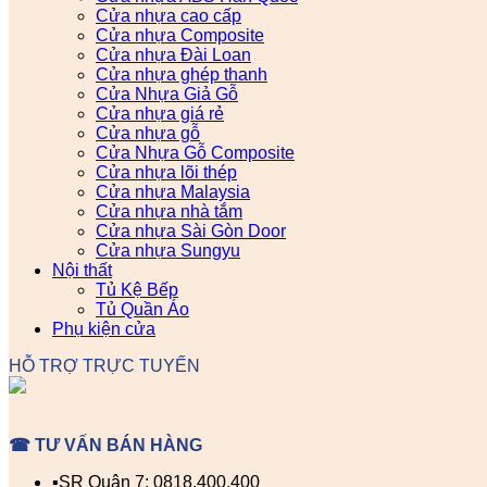
Cửa nhựa cao cấp
Cửa nhựa Composite
Cửa nhựa Đài Loan
Cửa nhựa ghép thanh
Cửa Nhựa Giả Gỗ
Cửa nhựa giá rẻ
Cửa nhựa gỗ
Cửa Nhựa Gỗ Composite
Cửa nhựa lõi thép
Cửa nhựa Malaysia
Cửa nhựa nhà tắm
Cửa nhựa Sài Gòn Door
Cửa nhựa Sungyu
Nội thất
Tủ Kệ Bếp
Tủ Quần Áo
Phụ kiện cửa
HỖ TRỢ TRỰC TUYẾN
☎ TƯ VẤN BÁN HÀNG
▪️SR Quận 7: 0818.400.400