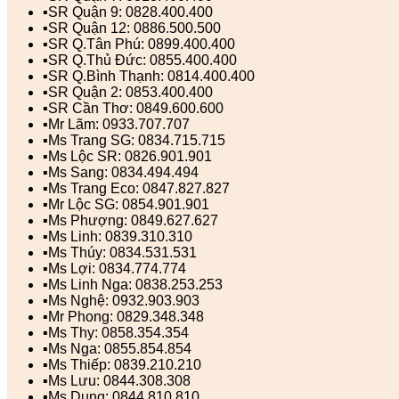
▪️SR Quận 9: 0828.400.400
▪️SR Quận 12: 0886.500.500
▪️SR Q.Tân Phú: 0899.400.400
▪️SR Q.Thủ Đức: 0855.400.400
▪️SR Q.Bình Thạnh: 0814.400.400
▪️SR Quận 2: 0853.400.400
▪️SR Cần Thơ: 0849.600.600
▪️Mr Lãm: 0933.707.707
▪️Ms Trang SG: 0834.715.715
▪️Ms Lộc SR: 0826.901.901
▪️Ms Sang: 0834.494.494
▪️Ms Trang Eco: 0847.827.827
▪️Mr Lộc SG: 0854.901.901
▪️Ms Phượng: 0849.627.627
▪️Ms Linh: 0839.310.310
▪️Ms Thúy: 0834.531.531
▪️Ms Lợi: 0834.774.774
▪️Ms Linh Nga: 0838.253.253
▪️Ms Nghệ: 0932.903.903
▪️Mr Phong: 0829.348.348
▪️Ms Thy: 0858.354.354
▪️Ms Nga: 0855.854.854
▪️Ms Thiếp: 0839.210.210
▪️Ms Lưu: 0844.308.308
▪️Ms Dung: 0844.810.810