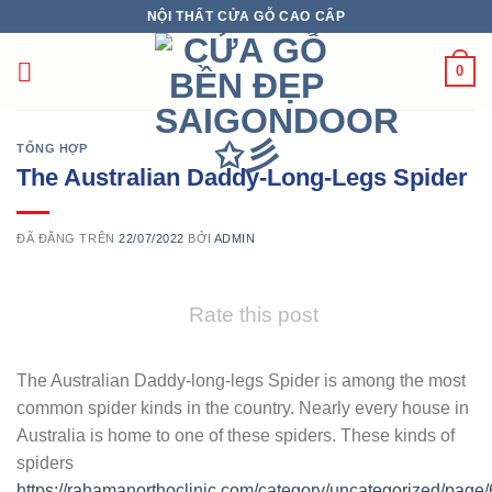
Chuyển
NỘI THẤT CỬA GỖ CAO CẤP
đến
nội
0
dung
TỔNG HỢP
The Australian Daddy-Long-Legs Spider
ĐÃ ĐĂNG TRÊN
22/07/2022
BỞI
ADMIN
Rate this post
The Australian Daddy-long-legs Spider is among the most
common spider kinds in the country. Nearly every house in
Australia is home to one of these spiders. These kinds of
spiders
https://rahamanorthoclinic.com/category/uncategorized/page/