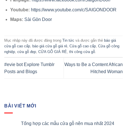
Youtube:
https://www.youtube.com/c/SAIGONDOOR
Maps:
Sài Gòn Door
Mục nhập này đã được đăng trong
Tin tức
và được gắn thẻ
báo giá
cửa gỗ cao cấp
,
báo giá cửa gỗ giá rẻ
,
Cửa gỗ cao cấp
,
Cửa gỗ công
nghiệp
,
cửa gỗ đẹp
,
CỬA GỖ GIÁ RẺ
,
thi công cửa gỗ
.
#evie bot Explore Tumblr
Ways to Be a Content African
Posts and Blogs
Hitched Woman
BÀI VIẾT MỚI
Tổng hợp các mẫu cửa gỗ nên mua nhất 2024