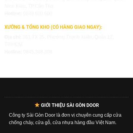
Ninh Kiều, TP.Cần Thơ
Hotline:
0849.600.600
XƯỞNG & TỔNG KHO (CÓ HÀNG GIAO NGAY):
Địa chỉ:
361 TX 25, Phường Thạnh Xuân, Quận 12,
TP.HCM
Hotline:
0845.308.308
GIỚI THIỆU SÀI GÒN DOOR
Công ty Sài Gòn Door là đơn vị chuyên cung cấp cửa
chống cháy, cửa gỗ, cửa nhựa hàng đầu Việt Nam.