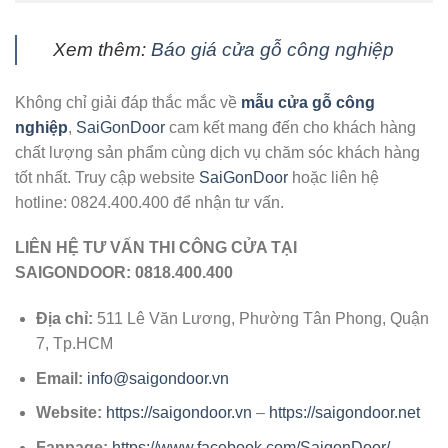
Xem thêm:
Báo giá cửa gỗ công nghiệp
Không chỉ giải đáp thắc mắc về
mẫu cửa gỗ công
nghiệp
,
SaiGonDoor
cam kết mang đến cho khách hàng
chất lượng sản phẩm cùng dịch vụ chăm sóc khách hàng
tốt nhất. Truy cập website
SaiGonDoor
hoặc liên hệ
hotline: 0824.400.400 để nhận tư vấn.
LIÊN HỆ TƯ VẤN THI CÔNG CỬA TẠI
SAIGONDOOR:
0818.400.400
Địa chỉ:
511 Lê Văn Lương, Phường Tân Phong, Quận
7, Tp.HCM
Email:
info@saigondoor.vn
Website:
https://saigondoor.vn
–
https://saigondoor.net
Fanpage:
https://www.facebook.com/SaigonDoor/