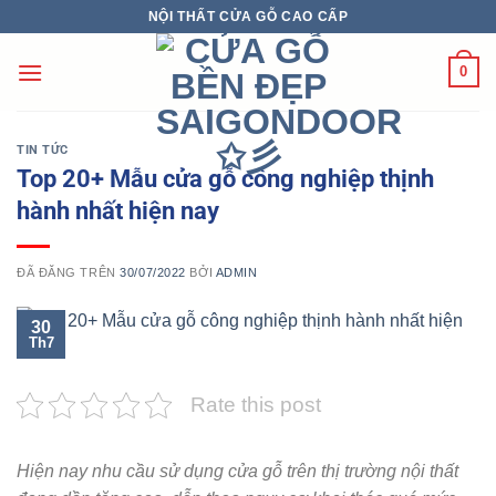
Chuyển
NỘI THẤT CỬA GỖ CAO CẤP
đến
nội
0
dung
TIN TỨC
Top 20+ Mẫu cửa gỗ công nghiệp thịnh
hành nhất hiện nay
ĐÃ ĐĂNG TRÊN
30/07/2022
BỞI
ADMIN
30
Th7
Rate this post
Hiện nay nhu cầu sử dụng cửa gỗ trên thị trường nội thất