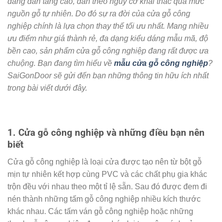
đang dần tăng cao, dẫn theo nguy cơ khai thác quá mức
nguồn gỗ tự nhiên. Do đó sự ra đời của cửa gỗ công
nghiệp chính là lựa chọn thay thế tối ưu nhất. Mang nhiều
ưu điểm như giá thành rẻ, đa dạng kiểu dáng mẫu mã, độ
bền cao, sản phẩm cửa gỗ công nghiệp đang rất được ưa
chuộng. Bạn đang tìm hiểu về
mẫu cửa gỗ công nghiệp
?
SaiGonDoor sẽ gửi đến bạn những thông tin hữu ích nhất
trong bài viết dưới đây.
1. Cửa gỗ công nghiệp và những điều bạn nên
biết
Cửa gỗ công nghiệp là loại cửa được tạo nên từ bột gỗ
mịn tự nhiên kết hợp cùng PVC và các chất phụ gia khác
trộn đều với nhau theo một tỉ lệ sẵn. Sau đó được đem đi
nén thành những tấm gỗ công nghiệp nhiều kích thước
khác nhau. Các tấm ván gỗ công nghiệp hoặc những