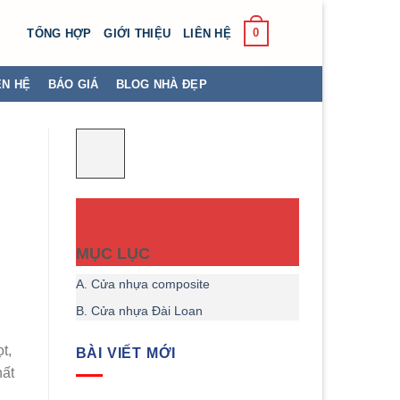
0
TỔNG HỢP
GIỚI THIỆU
LIÊN HỆ
ÊN HỆ
BÁO GIÁ
BLOG NHÀ ĐẸP
MỤC LỤC
A. Cửa nhựa composite
B. Cửa nhựa Đài Loan
t,
BÀI VIẾT MỚI
hất