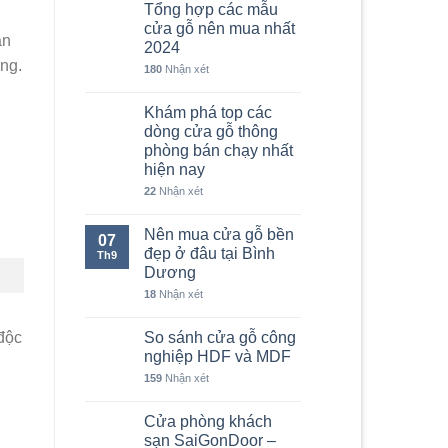
Tổng hợp các mẫu
cửa gỗ nên mua nhất
ân
2024
ng.
180
Nhận xét
Khám phá top các
dòng cửa gỗ thông
phòng bán chạy nhất
hiện nay
22
Nhận xét
Nên mua cửa gỗ bền
07
đẹp ở đâu tại Bình
Th9
Dương
18
Nhận xét
So sánh cửa gỗ công
độc
nghiệp HDF và MDF
159
Nhận xét
Cửa phòng khách
sạn SaiGonDoor –