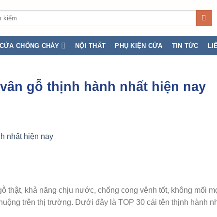
:
CỬA CHỐNG CHÁY
NỘI THẤT
PHỤ KIỆN CỬA
TIN TỨC
LI
ân gỗ thịnh hành nhất hiện nay
gỗ thật, khả năng chịu nước, chống cong vênh tốt, không mối mọ
uộng trên thị trường. Dưới đây là TOP 30 cái tên thịnh hành n