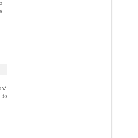
a
mà
phá
 đỏ