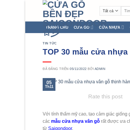
Chuyển
Tìm
đến
kiếm
nội
dung
TRANG CHỦ
CỬA GỖ
CỬA NHỰA
TIN TỨC
TOP 30 mẫu cửa nhựa v
ĐÃ ĐĂNG TRÊN
05/11/2022
BỞI
ADMIN
05
Th11
Rate this post
Với tính thẩm mỹ cao, tạo cảm giác giống 
các
mẫu cửa nhựa vân gỗ
rất được ưa ch
từ
Saigondoor
.