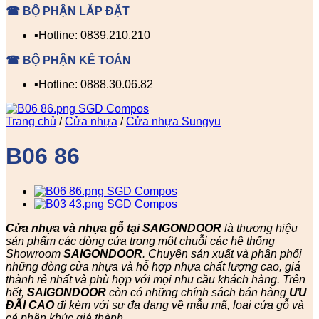
☎ BỘ PHẬN LẮP ĐẶT
▪️Hotline: 0839.210.210
☎ BỘ PHẬN KẾ TOÁN
▪️Hotline: 0888.30.06.82
Trang chủ
/
Cửa nhựa
/
Cửa nhựa Sungyu
B06 86
Cửa nhựa và nhựa gỗ tại SAIGONDOOR
là thương hiệu
sản phẩm các dòng cửa trong một chuỗi các hệ thống
Showroom
SAIGONDOOR
. Chuyên sản xuất và phân phối
những dòng cửa nhựa và hỗ hợp nhựa chất lượng cao, giá
thành rẻ nhất và phù hợp với mọi nhu cầu khách hàng. Trên
hết,
SAIGONDOOR
còn có những chính sách bán hàng
ƯU
ĐÃI
CAO
đi kèm với sự đa dạng về mẫu mã, loại cửa gỗ và
cả phân khúc giá thành.