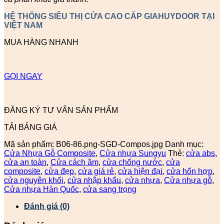
HỆ THỐNG SIÊU THỊ CỬA CAO CẤP GIAHUYDOOR TẠI
VIỆT NAM
MUA HÀNG NHANH
GỌI NGAY
ĐĂNG KÝ TƯ VẤN SẢN PHẨM
TẢI BẢNG GIÁ
Mã sản phẩm:
B06-86.png-SGD-Compos.jpg
Danh mục:
Cửa Nhựa Gỗ Composite
,
Cửa nhựa Sungyu
Thẻ:
cửa abs
,
cửa an toàn
,
Cửa cách âm
,
cửa chống nước
,
cửa
composite
,
cửa đẹp
,
cửa giá rẻ
,
cửa hiện đại
,
cửa hổn hợp
,
cửa nguyên khối
,
cửa nhập khẩu
,
cửa nhựa
,
Cửa nhựa gỗ
,
Cửa nhựa Hàn Quốc
,
cửa sang trọng
Đánh giá (0)