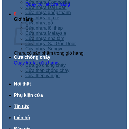
Cửa nhựa Composite
Quay trở lại cửa hàng
Cửa nhựa Đài Loan
Cửa nhựa ghép thanh
0
Cửa nhựa giá rẻ
Giỏ hàng
Cửa nhựa gỗ
Cửa nhựa lõi thép
Cửa nhựa Malaysia
Cửa nhựa nhà tắm
Cửa nhựa Sài Gòn Door
Cửa nhựa Sungyu
Chưa có sản phẩm trong giỏ hàng.
Cửa chống cháy
Quay trở lại cửa hàng
Cửa gỗ chống cháy
Cửa thép chống cháy
Cửa thép vân gỗ
Nội thất
Phụ kiện cửa
Tin tức
Liên hệ
Báo giá