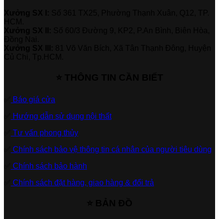
Xưởng SX I:
Số 361 TX25, Phường Thạnh Xuân, Q12, TP.
HCM.
Xưởng SX II:
Số 60/3 Đường 9, KP2, P.An Bình, Biên Hòa,
Đồng Nai.
Xưởng SX III:
81 Võ Văn Bích, Xã Tân Thạnh Đông, Huyện
Củ Chi, Tp.HCM.
⭐ THÔNG TIN CẦN BIẾT
✅
Báo giá cửa
✅
Hướng dẫn sử dụng nội thất
✅
Tư vấn phong thủy
✅
Chính sách bảo vệ thông tin cá nhân của người tiêu dùng
✅
Chính sách bảo hành
✅
Chính sách đặt hàng, giao hàng & đổi trả
⭐ BẢN ĐỒ