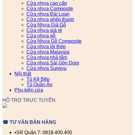
Cửa nhựa cao cấp
Cửa nhựa Composite
Cửa nhựa Đài Loan
Cửa nhựa ghép thanh
Cửa Nhựa Giả Gỗ
Cửa nhựa giá rẻ
Cửa nhựa gỗ
Cửa Nhựa Gỗ Composite
Cửa nhựa lõi thép
Cửa nhựa Malaysia
Cửa nhựa nhà tắm
Cửa nhựa Sài Gòn Door
Cửa nhựa Sungyu
Nội thất
Tủ Kệ Bếp
Tủ Quần Áo
Phụ kiện cửa
HỖ TRỢ TRỰC TUYẾN
☎ TƯ VẤN BÁN HÀNG
▪️SR Quận 7: 0818.400.400