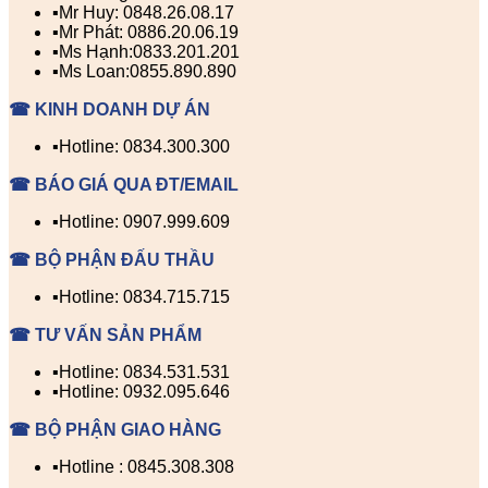
▪️Mr Huy: 0848.26.08.17
▪️Mr Phát: 0886.20.06.19
▪️Ms Hạnh:0833.201.201
▪️Ms Loan:0855.890.890
☎ KINH DOANH DỰ ÁN
▪️Hotline: 0834.300.300
☎ BÁO GIÁ QUA ĐT/EMAIL
▪️Hotline: 0907.999.609
☎ BỘ PHẬN ĐẤU THẦU
▪️Hotline: 0834.715.715
☎ TƯ VẤN SẢN PHẨM
▪️Hotline: 0834.531.531
▪️Hotline: 0932.095.646
☎ BỘ PHẬN GIAO HÀNG
▪️Hotline : 0845.308.308