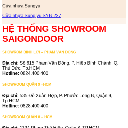
Cửa nhựa Sungyu
Cửa nhựa Sung yu SYB-227
HỆ THỐNG SHOWROOM
SAIGONDOOR
SHOWROM BÌNH LỢI – PHẠM VĂN ĐỒNG
Địa chỉ:
Số 615 Phạm Văn Đồng, P. Hiệp Bình Chánh, Q.
Thủ Đức, Tp.HCM
Hotline:
0824.400.400
SHOWROOM QUẬN 9 –HCM
Địa chỉ:
535 Đỗ Xuân Hợp, P. Phước Long B, Quận 9,
Tp.HCM
Hotline:
0828.400.400
SHOWROOM QUẬN 8 – HCM
Địa chỉ:
1194 Phạm Thế Hiển, Quận 8, TP.HCM