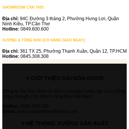
SHOWROOM CẦN THƠ:
Địa chỉ:
94C Đường 3 tháng 2, Phường Hưng Lợi, Quận
Ninh Kiều, TP.Cần Thơ
Hotline:
0849.600.600
XƯỞNG & TỔNG KHO (CÓ HÀNG GIAO NGAY):
Địa chỉ:
361 TX 25, Phường Thạnh Xuân, Quận 12, TP.HCM
Hotline:
0845.308.308
⭐ GIỚI THIỆU SÀI GÒN DOOR
Công ty Sài Gòn Door là đơn vị chuyên cung cấp cửa chống
cháy, cửa gỗ, cửa nhựa hàng đầu Việt Nam.
Hotline:
0886.500.500
Email:
sales.saigondoor@gmail.com
⭐ HỆ THỐNG XƯỞNG SẢN XUẤT