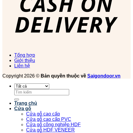
Tổng hợp
Giới thiệu
Liên hệ
Copyright 2026 ©
Bản quyền thuộc về
Saigondoor.vn
Tìm
kiếm:
Trang chủ
Cửa gỗ
Cửa gỗ cao cấp
Cửa gỗ cao cấp PVC
Cửa gỗ công nghiệp HDF
Cửa gỗ HDF VENEER