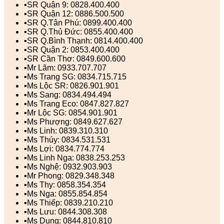
▪️SR Quận 9: 0828.400.400
▪️SR Quận 12: 0886.500.500
▪️SR Q.Tân Phú: 0899.400.400
▪️SR Q.Thủ Đức: 0855.400.400
▪️SR Q.Bình Thạnh: 0814.400.400
▪️SR Quận 2: 0853.400.400
▪️SR Cần Thơ: 0849.600.600
▪️Mr Lãm: 0933.707.707
▪️Ms Trang SG: 0834.715.715
▪️Ms Lộc SR: 0826.901.901
▪️Ms Sang: 0834.494.494
▪️Ms Trang Eco: 0847.827.827
▪️Mr Lộc SG: 0854.901.901
▪️Ms Phượng: 0849.627.627
▪️Ms Linh: 0839.310.310
▪️Ms Thúy: 0834.531.531
▪️Ms Lợi: 0834.774.774
▪️Ms Linh Nga: 0838.253.253
▪️Ms Nghệ: 0932.903.903
▪️Mr Phong: 0829.348.348
▪️Ms Thy: 0858.354.354
▪️Ms Nga: 0855.854.854
▪️Ms Thiếp: 0839.210.210
▪️Ms Lưu: 0844.308.308
▪️Ms Dung: 0844.810.810