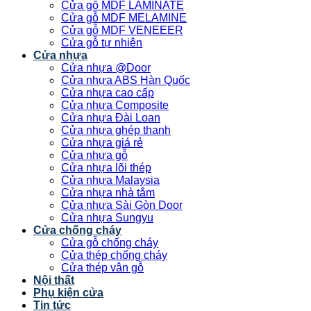
Cửa gỗ MDF LAMINATE
Cửa gỗ MDF MELAMINE
Cửa gỗ MDF VENEEER
Cửa gỗ tự nhiên
Cửa nhựa
Cửa nhựa @Door
Cửa nhựa ABS Hàn Quốc
Cửa nhựa cao cấp
Cửa nhựa Composite
Cửa nhựa Đài Loan
Cửa nhựa ghép thanh
Cửa nhựa giá rẻ
Cửa nhựa gỗ
Cửa nhựa lõi thép
Cửa nhựa Malaysia
Cửa nhựa nhà tắm
Cửa nhựa Sài Gòn Door
Cửa nhựa Sungyu
Cửa chống cháy
Cửa gỗ chống cháy
Cửa thép chống cháy
Cửa thép vân gỗ
Nội thất
Phụ kiện cửa
Tin tức