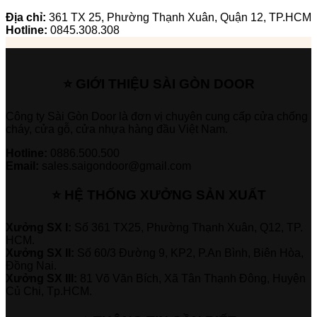
Địa chỉ:
361 TX 25, Phường Thạnh Xuân, Quận 12, TP.HCM
Hotline:
0845.308.308
⭐ GIỚI THIỆU SÀI GÒN DOOR
Công ty Sài Gòn Door là đơn vị chuyên cung cấp cửa chống
cháy, cửa gỗ, cửa nhựa hàng đầu Việt Nam.
Hotline:
0886.500.500
Email:
sales.saigondoor@gmail.com
⭐ HỆ THỐNG XƯỞNG SẢN XUẤT
Xưởng SX I:
Số 361 TX25, Phường Thạnh Xuân, Q12, TP.
HCM.
Xưởng SX II:
Số 60/3 Đường 9, KP2, P.An Bình, Biên Hòa,
Đồng Nai.
Xưởng SX III:
81 Võ Văn Bích, Xã Tân Thạnh Đông, Huyện
Củ Chi, Tp.HCM.