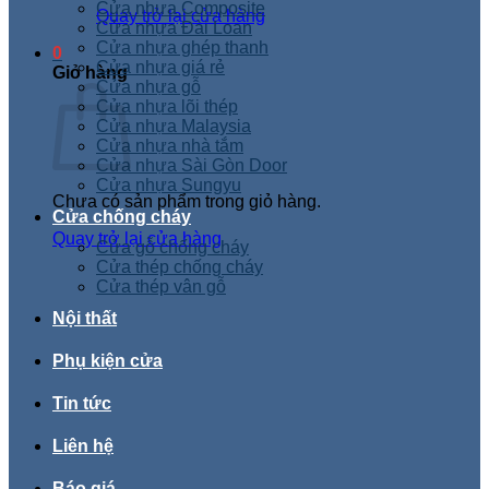
Cửa nhựa Composite
Quay trở lại cửa hàng
Cửa nhựa Đài Loan
Cửa nhựa ghép thanh
0
Cửa nhựa giá rẻ
Giỏ hàng
Cửa nhựa gỗ
Cửa nhựa lõi thép
Cửa nhựa Malaysia
Cửa nhựa nhà tắm
Cửa nhựa Sài Gòn Door
Cửa nhựa Sungyu
Chưa có sản phẩm trong giỏ hàng.
Cửa chống cháy
Quay trở lại cửa hàng
Cửa gỗ chống cháy
Cửa thép chống cháy
Cửa thép vân gỗ
Nội thất
Phụ kiện cửa
Tin tức
Liên hệ
Báo giá