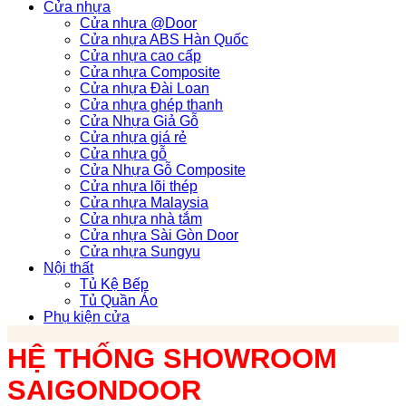
Cửa nhựa
Cửa nhựa @Door
Cửa nhựa ABS Hàn Quốc
Cửa nhựa cao cấp
Cửa nhựa Composite
Cửa nhựa Đài Loan
Cửa nhựa ghép thanh
Cửa Nhựa Giả Gỗ
Cửa nhựa giá rẻ
Cửa nhựa gỗ
Cửa Nhựa Gỗ Composite
Cửa nhựa lõi thép
Cửa nhựa Malaysia
Cửa nhựa nhà tắm
Cửa nhựa Sài Gòn Door
Cửa nhựa Sungyu
Nội thất
Tủ Kệ Bếp
Tủ Quần Áo
Phụ kiện cửa
HỆ THỐNG SHOWROOM
SAIGONDOOR