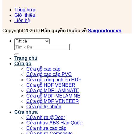
Tổng hợp
Giới thiệu
Liên hệ
Copyright 2026 ©
Bản quyền thuộc về
Saigondoor.vn
Tìm
kiếm:
Trang chủ
Cửa gỗ
Cửa gỗ cao cấp
Cửa gỗ cao cấp PVC
Cửa gỗ công nghiệp HDF
Cửa gỗ HDF VENEER
Cửa gỗ MDF LAMINATE
Cửa gỗ MDF MELAMINE
Cửa gỗ MDF VENEEER
Cửa gỗ tự nhiên
Cửa nhựa
Cửa nhựa @Door
Cửa nhựa ABS Hàn Quốc
Cửa nhựa cao cấp
Cửa nhựa Composite