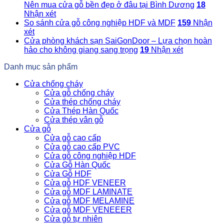
Nên mua cửa gỗ bền đẹp ở đâu tại Bình Dương
18
Nhận xét
So sánh cửa gỗ công nghiệp HDF và MDF
159
Nhận
xét
Cửa phòng khách sạn SaiGonDoor – Lựa chọn hoàn
hảo cho không giang sang trọng
19
Nhận xét
Danh mục sản phẩm
Cửa chống cháy
Cửa gỗ chống cháy
Cửa thép chống cháy
Cửa Thép Hàn Quốc
Cửa thép vân gỗ
Cửa gỗ
Cửa gỗ cao cấp
Cửa gỗ cao cấp PVC
Cửa gỗ công nghiệp HDF
Cửa Gỗ Hàn Quốc
Cửa Gỗ HDF
Cửa gỗ HDF VENEER
Cửa gỗ MDF LAMINATE
Cửa gỗ MDF MELAMINE
Cửa gỗ MDF VENEEER
Cửa gỗ tự nhiên