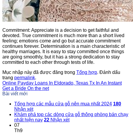
Commitment: Appreciate is a decision to get faithful and
devoted. True commitment is much more than a short lived
feeling; emotions come and go but accurate commitment
continues forever. Determination is a main characteristic of
healthy marriages. It is easy to stay committed once things
are going smoothly, but it has a strong dedication to stay
committed to each other through tests of life.
Mục nhập này đã được đăng trong
Tổng hợp
. Đánh dấu
trang
permalink
.
Online Payday Loans In Eldorado, Texas Tx In An Instant
Get a Bride On the net
Bài viết mới
Tổng hợp các mẫu cửa gỗ nên mua nhất 2024
180
Nhận xét
Khám phá top các dòng cửa gỗ thông phòng bán chạy
nhất hiện nay
22
Nhận xét
07
Th9