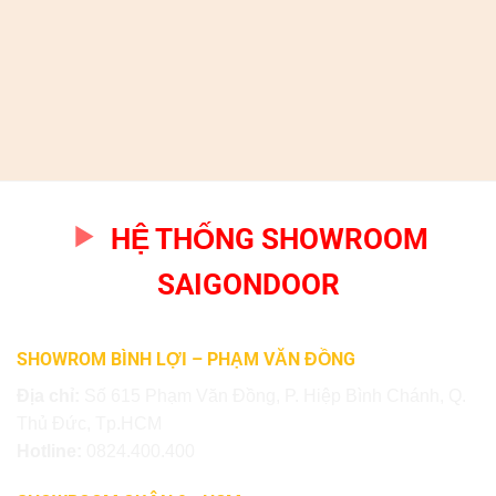
HỆ THỐNG SHOWROOM
SAIGONDOOR
SHOWROM BÌNH LỢI – PHẠM VĂN ĐỒNG
Địa chỉ:
Số 615 Phạm Văn Đồng, P. Hiệp Bình Chánh, Q.
Thủ Đức, Tp.HCM
Hotline:
0824.400.400