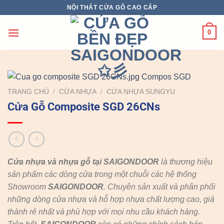
Chuyển
NỘI THẤT CỬA GỖ CAO CẤP
đến
nội
0
dung
TRANG CHỦ
/
CỬA NHỰA
/
CỬA NHỰA SUNGYU
Cửa Gỗ Composite SGD 26CNs
Cửa nhựa và nhựa gỗ tại SAIGONDOOR
là thương hiệu
sản phẩm các dòng cửa trong một chuỗi các hệ thống
Showroom
SAIGONDOOR
. Chuyên sản xuất và phân phối
những dòng cửa nhựa và hỗ hợp nhựa chất lượng cao, giá
thành rẻ nhất và phù hợp với mọi nhu cầu khách hàng.