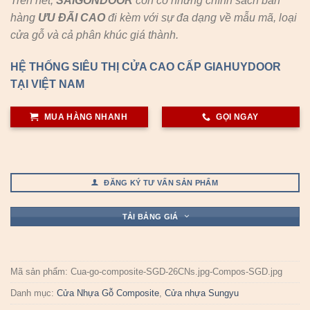
Trên hết,
SAIGONDOOR
còn có những chính sách bán
hàng
ƯU ĐÃI
CAO
đi kèm với sự đa dạng về mẫu mã, loại
cửa gỗ và cả phân khúc giá thành.
HỆ THỐNG SIÊU THỊ CỬA CAO CẤP GIAHUYDOOR
TẠI VIỆT NAM
MUA HÀNG NHANH
GỌI NGAY
ĐĂNG KÝ TƯ VẤN SẢN PHẨM
TẢI BẢNG GIÁ
Mã sản phẩm:
Cua-go-composite-SGD-26CNs.jpg-Compos-SGD.jpg
Danh mục:
Cửa Nhựa Gỗ Composite
,
Cửa nhựa Sungyu