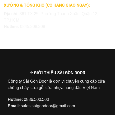
XƯỞNG & TỔNG KHO (CÓ HÀNG GIAO NGAY):
Địa chỉ:
361 TX 25, Phường Thạnh Xuân, Quận 12,
TP.HCM
Hotline:
0845.308.308
⭐ GIỚI THIỆU SÀI GÒN DOOR
Công ty Sài Gòn Door là đơn vị chuyên cung cấp cửa
chống cháy, cửa gỗ, cửa nhựa hàng đầu Việt Nam.
Hotline:
0886.500.500
Email:
sales.saigondoor@gmail.com