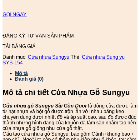
GỌI NGAY
ĐĂNG KÝ TƯ VẤN SẢN PHẨM
TẢI BẢNG GIÁ
Danh mục:
Cửa nhựa Sungyu
Thẻ:
Cửa nhựa Sung yu
SYB-154
Mô tả
Đánh giá (0)
Mô tả chi tiết Cửa Nhựa Gỗ Sungyu
Cửa nhựa gỗ Sungyu
Sài Gòn Door
là dòng cửa được làm
từ hạt nhựa và bột gỗ được trộn lẫn với nhau bằng keo
chuyên dụng dưới nhiệt độ và áp suất cao, sau đó được đúc
thành những hình dạng của khuôn đã làm sẵn nhằm tạo nên
cửa nhựa gỗ giống như cửa gỗ thật.
Cấu tạo cửa nhựa gỗ Sungyu: bao gồm Cánh+khung bao +
nẹp chỉ . Ngoài ra còn có thêm phụ kiện như ổ khóa, tay cầm,