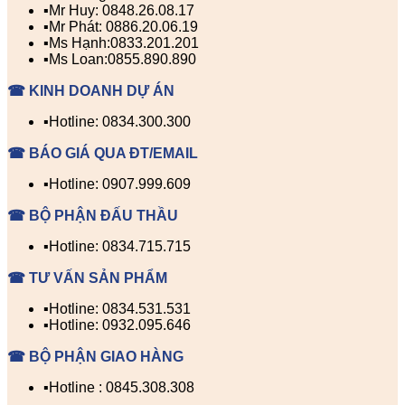
▪️Mr Huy: 0848.26.08.17
▪️Mr Phát: 0886.20.06.19
▪️Ms Hạnh:0833.201.201
▪️Ms Loan:0855.890.890
☎ KINH DOANH DỰ ÁN
▪️Hotline: 0834.300.300
☎ BÁO GIÁ QUA ĐT/EMAIL
▪️Hotline: 0907.999.609
☎ BỘ PHẬN ĐẤU THẦU
▪️Hotline: 0834.715.715
☎ TƯ VẤN SẢN PHẨM
▪️Hotline: 0834.531.531
▪️Hotline: 0932.095.646
☎ BỘ PHẬN GIAO HÀNG
▪️Hotline : 0845.308.308