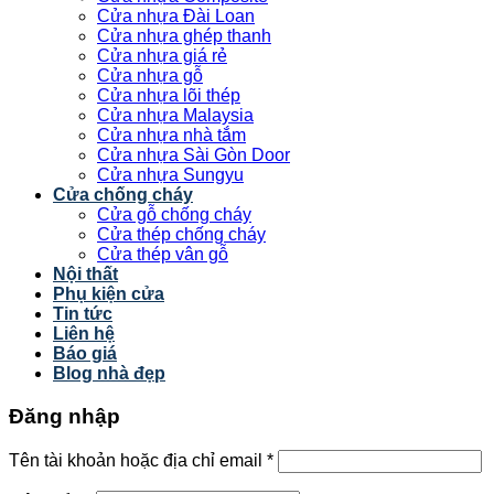
Cửa nhựa Đài Loan
Cửa nhựa ghép thanh
Cửa nhựa giá rẻ
Cửa nhựa gỗ
Cửa nhựa lõi thép
Cửa nhựa Malaysia
Cửa nhựa nhà tắm
Cửa nhựa Sài Gòn Door
Cửa nhựa Sungyu
Cửa chống cháy
Cửa gỗ chống cháy
Cửa thép chống cháy
Cửa thép vân gỗ
Nội thất
Phụ kiện cửa
Tin tức
Liên hệ
Báo giá
Blog nhà đẹp
Đăng nhập
Tên tài khoản hoặc địa chỉ email
*