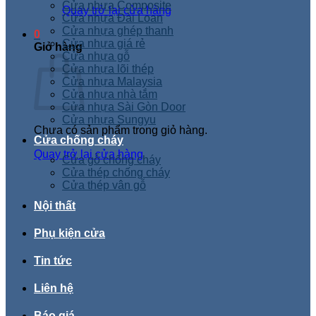
Cửa nhựa Composite
Quay trở lại cửa hàng
Cửa nhựa Đài Loan
Cửa nhựa ghép thanh
0
Cửa nhựa giá rẻ
Giỏ hàng
Cửa nhựa gỗ
Cửa nhựa lõi thép
Cửa nhựa Malaysia
Cửa nhựa nhà tắm
Cửa nhựa Sài Gòn Door
Cửa nhựa Sungyu
Chưa có sản phẩm trong giỏ hàng.
Cửa chống cháy
Quay trở lại cửa hàng
Cửa gỗ chống cháy
Cửa thép chống cháy
Cửa thép vân gỗ
Nội thất
Phụ kiện cửa
Tin tức
Liên hệ
Báo giá