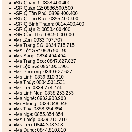
▪️SR Quận 9: 0828.400.400
▪️SR Quận 12: 0886.500.500
▪️SR Q.Tân Phú: 0899.400.400
▪️SR Q.Thủ Đức: 0855.400.400
▪️SR Q.Bình Thạnh: 0814.400.400
▪️SR Quận 2: 0853.400.400
▪️SR Cần Thơ: 0849.600.600
▪️Mr Lãm: 0933.707.707
▪️Ms Trang SG: 0834.715.715
▪️Ms Lộc SR: 0826.901.901
▪️Ms Sang: 0834.494.494
▪️Ms Trang Eco: 0847.827.827
▪️Mr Lộc SG: 0854.901.901
▪️Ms Phượng: 0849.627.627
▪️Ms Linh: 0839.310.310
▪️Ms Thúy: 0834.531.531
▪️Ms Lợi: 0834.774.774
▪️Ms Linh Nga: 0838.253.253
▪️Ms Nghệ: 0932.903.903
▪️Mr Phong: 0829.348.348
▪️Ms Thy: 0858.354.354
▪️Ms Nga: 0855.854.854
▪️Ms Thiếp: 0839.210.210
▪️Ms Lưu: 0844.308.308
▪️Ms Dung: 0844.810.810