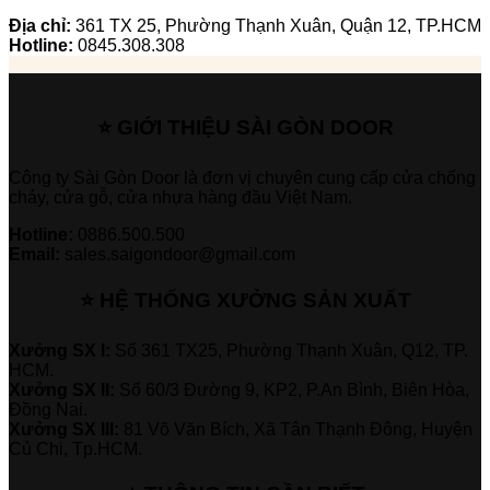
Địa chỉ:
361 TX 25, Phường Thạnh Xuân, Quận 12, TP.HCM
Hotline:
0845.308.308
⭐ GIỚI THIỆU SÀI GÒN DOOR
Công ty Sài Gòn Door là đơn vị chuyên cung cấp cửa chống
cháy, cửa gỗ, cửa nhựa hàng đầu Việt Nam.
Hotline:
0886.500.500
Email:
sales.saigondoor@gmail.com
⭐ HỆ THỐNG XƯỞNG SẢN XUẤT
Xưởng SX I:
Số 361 TX25, Phường Thạnh Xuân, Q12, TP.
HCM.
Xưởng SX II:
Số 60/3 Đường 9, KP2, P.An Bình, Biên Hòa,
Đồng Nai.
Xưởng SX III:
81 Võ Văn Bích, Xã Tân Thạnh Đông, Huyện
Củ Chi, Tp.HCM.