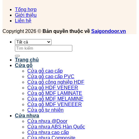
Tổng hợp
Giới thiệu
Liên hệ
Copyright 2026 ©
Bản quyền thuộc về
Saigondoor.vn
Tìm
kiếm:
Trang chủ
Cửa gỗ
Cửa gỗ cao cấp
Cửa gỗ cao cấp PVC
Cửa gỗ công nghiệp HDF
Cửa gỗ HDF VENEER
Cửa gỗ MDF LAMINATE
Cửa gỗ MDF MELAMINE
Cửa gỗ MDF VENEEER
Cửa gỗ tự nhiên
Cửa nhựa
Cửa nhựa @Door
Cửa nhựa ABS Hàn Quốc
Cửa nhựa cao cấp
Cửa nhựa Composite