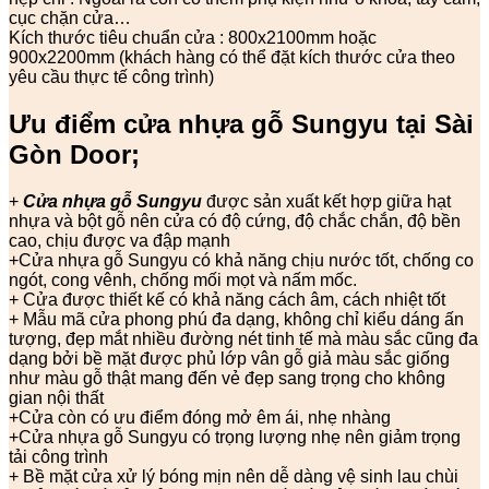
cục chặn cửa…
Kích thước tiêu chuẩn cửa : 800x2100mm hoặc
900x2200mm (khách hàng có thể đặt kích thước cửa theo
yêu cầu thực tế công trình)
Ưu điểm cửa nhựa gỗ Sungyu tại Sài
Gòn Door;
+
Cửa nhựa gỗ Sungyu
được sản xuất kết hợp giữa hạt
nhựa và bột gỗ nên cửa có độ cứng, độ chắc chắn, độ bền
cao, chịu được va đập mạnh
+Cửa nhựa gỗ Sungyu có khả năng chịu nước tốt, chống co
ngót, cong vênh, chống mối mọt và nấm mốc.
+ Cửa được thiết kế có khả năng cách âm, cách nhiệt tốt
+ Mẫu mã cửa phong phú đa dạng, không chỉ kiểu dáng ấn
tượng, đẹp mắt nhiều đường nét tinh tế mà màu sắc cũng đa
dạng bởi bề mặt được phủ lớp vân gỗ giả màu sắc giống
như màu gỗ thật mang đến vẻ đẹp sang trọng cho không
gian nội thất
+Cửa còn có ưu điểm đóng mở êm ái, nhẹ nhàng
+Cửa nhựa gỗ Sungyu có trọng lượng nhẹ nên giảm trọng
tải công trình
+ Bề mặt cửa xử lý bóng mịn nên dễ dàng vệ sinh lau chùi