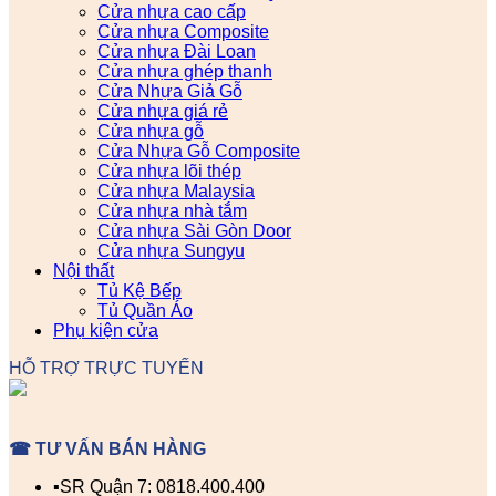
Cửa nhựa cao cấp
Cửa nhựa Composite
Cửa nhựa Đài Loan
Cửa nhựa ghép thanh
Cửa Nhựa Giả Gỗ
Cửa nhựa giá rẻ
Cửa nhựa gỗ
Cửa Nhựa Gỗ Composite
Cửa nhựa lõi thép
Cửa nhựa Malaysia
Cửa nhựa nhà tắm
Cửa nhựa Sài Gòn Door
Cửa nhựa Sungyu
Nội thất
Tủ Kệ Bếp
Tủ Quần Áo
Phụ kiện cửa
HỖ TRỢ TRỰC TUYẾN
☎ TƯ VẤN BÁN HÀNG
▪️SR Quận 7: 0818.400.400