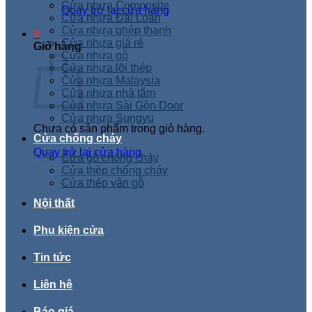
Cửa nhựa Composite
Quay trở lại cửa hàng
Cửa nhựa Đài Loan
Cửa nhựa ghép thanh
0
Cửa nhựa giá rẻ
Giỏ hàng
Cửa nhựa gỗ
Cửa nhựa lõi thép
Cửa nhựa Malaysia
Cửa nhựa nhà tắm
Cửa nhựa Sài Gòn Door
Cửa nhựa Sungyu
Chưa có sản phẩm trong giỏ hàng.
Cửa chống cháy
Quay trở lại cửa hàng
Cửa gỗ chống cháy
Cửa thép chống cháy
Cửa thép vân gỗ
Nội thất
Phụ kiện cửa
Tin tức
Liên hệ
Báo giá