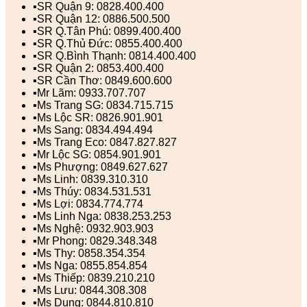
▪️SR Quận 9: 0828.400.400
▪️SR Quận 12: 0886.500.500
▪️SR Q.Tân Phú: 0899.400.400
▪️SR Q.Thủ Đức: 0855.400.400
▪️SR Q.Bình Thạnh: 0814.400.400
▪️SR Quận 2: 0853.400.400
▪️SR Cần Thơ: 0849.600.600
▪️Mr Lãm: 0933.707.707
▪️Ms Trang SG: 0834.715.715
▪️Ms Lộc SR: 0826.901.901
▪️Ms Sang: 0834.494.494
▪️Ms Trang Eco: 0847.827.827
▪️Mr Lộc SG: 0854.901.901
▪️Ms Phượng: 0849.627.627
▪️Ms Linh: 0839.310.310
▪️Ms Thúy: 0834.531.531
▪️Ms Lợi: 0834.774.774
▪️Ms Linh Nga: 0838.253.253
▪️Ms Nghệ: 0932.903.903
▪️Mr Phong: 0829.348.348
▪️Ms Thy: 0858.354.354
▪️Ms Nga: 0855.854.854
▪️Ms Thiếp: 0839.210.210
▪️Ms Lưu: 0844.308.308
▪️Ms Dung: 0844.810.810