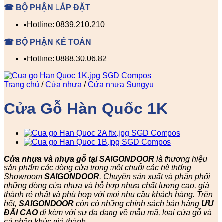
☎ BỘ PHẬN LẮP ĐẶT
▪️Hotline: 0839.210.210
☎ BỘ PHẬN KẾ TOÁN
▪️Hotline: 0888.30.06.82
Trang chủ
/
Cửa nhựa
/
Cửa nhựa Sungyu
Cửa Gỗ Hàn Quốc 1K
Cửa nhựa và nhựa gỗ tại SAIGONDOOR
là thương hiệu
sản phẩm các dòng cửa trong một chuỗi các hệ thống
Showroom
SAIGONDOOR
. Chuyên sản xuất và phân phối
những dòng cửa nhựa và hỗ hợp nhựa chất lượng cao, giá
thành rẻ nhất và phù hợp với mọi nhu cầu khách hàng. Trên
hết,
SAIGONDOOR
còn có những chính sách bán hàng
ƯU
ĐÃI
CAO
đi kèm với sự đa dạng về mẫu mã, loại cửa gỗ và
cả phân khúc giá thành.