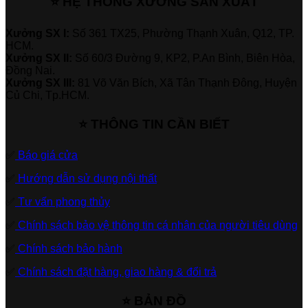
⭐ HỆ THỐNG XƯỞNG SẢN XUẤT
Xưởng SX I:
Số 361 TX25, Phường Thạnh Xuân, Q12, TP.
HCM.
Xưởng SX II:
Số 60/3 Đường 9, KP2, P.An Bình, Biên Hòa,
Đồng Nai.
Xưởng SX III:
81 Võ Văn Bích, Xã Tân Thạnh Đông, Huyện
Củ Chi, Tp.HCM.
⭐ THÔNG TIN CẦN BIẾT
✅
Báo giá cửa
✅
Hướng dẫn sử dụng nội thất
✅
Tư vấn phong thủy
✅
Chính sách bảo vệ thông tin cá nhân của người tiêu dùng
✅
Chính sách bảo hành
✅
Chính sách đặt hàng, giao hàng & đổi trả
⭐ BẢN ĐỒ