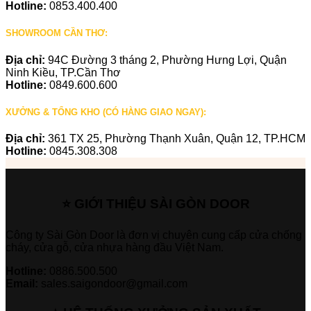
Hotline:
0853.400.400
SHOWROOM CẦN THƠ:
Địa chỉ:
94C Đường 3 tháng 2, Phường Hưng Lợi, Quận
Ninh Kiều, TP.Cần Thơ
Hotline:
0849.600.600
XƯỞNG & TỔNG KHO (CÓ HÀNG GIAO NGAY):
Địa chỉ:
361 TX 25, Phường Thạnh Xuân, Quận 12, TP.HCM
Hotline:
0845.308.308
⭐ GIỚI THIỆU SÀI GÒN DOOR
Công ty Sài Gòn Door là đơn vị chuyên cung cấp cửa chống
cháy, cửa gỗ, cửa nhựa hàng đầu Việt Nam.
Hotline:
0886.500.500
Email:
sales.saigondoor@gmail.com