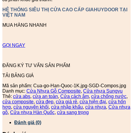
HỆ THỐNG SIÊU THỊ CỬA CAO CẤP GIAHUYDOOR TẠI
VIỆT NAM
MUA HÀNG NHANH
GỌI NGAY
ĐĂNG KÝ TƯ VẤN SẢN PHẨM
TẢI BẢNG GIÁ
Mã sản phẩm:
Cua-go-Han-Quoc-1K.jpg-SGD-Compos.jpg
Danh mục:
Cửa Nhựa Gỗ Composite
,
Cửa nhựa Sungyu
Thẻ:
cửa abs
,
cửa an toàn
,
Cửa cách âm
,
cửa chống nước
,
cửa composite
,
cửa đẹp
,
cửa giá rẻ
,
cửa hiện đại
,
cửa hổn
hợp
,
cửa nguyên khối
,
cửa nhập khẩu
,
cửa nhựa
,
Cửa nhựa
gỗ
,
Cửa nhựa Hàn Quốc
,
cửa sang trọng
Đánh giá (0)