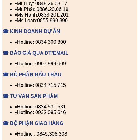
▪️Mr Huy: 0848.26.08.17
▪️Mr Phát: 0886.20.06.19
▪️Ms Hạnh:0833.201.201
▪️Ms Loan:0855.890.890
☎ KINH DOANH DỰ ÁN
▪️Hotline: 0834.300.300
☎ BÁO GIÁ QUA ĐT/EMAIL
▪️Hotline: 0907.999.609
☎ BỘ PHẬN ĐẤU THẦU
▪️Hotline: 0834.715.715
☎ TƯ VẤN SẢN PHẨM
▪️Hotline: 0834.531.531
▪️Hotline: 0932.095.646
☎ BỘ PHẬN GIAO HÀNG
▪️Hotline : 0845.308.308