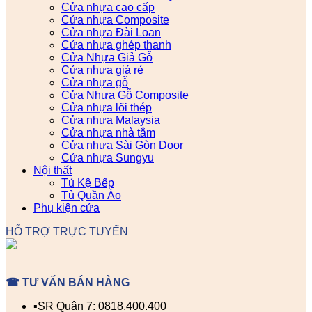
Cửa nhựa cao cấp
Cửa nhựa Composite
Cửa nhựa Đài Loan
Cửa nhựa ghép thanh
Cửa Nhựa Giả Gỗ
Cửa nhựa giá rẻ
Cửa nhựa gỗ
Cửa Nhựa Gỗ Composite
Cửa nhựa lõi thép
Cửa nhựa Malaysia
Cửa nhựa nhà tắm
Cửa nhựa Sài Gòn Door
Cửa nhựa Sungyu
Nội thất
Tủ Kệ Bếp
Tủ Quần Áo
Phụ kiện cửa
HỖ TRỢ TRỰC TUYẾN
☎ TƯ VẤN BÁN HÀNG
▪️SR Quận 7: 0818.400.400