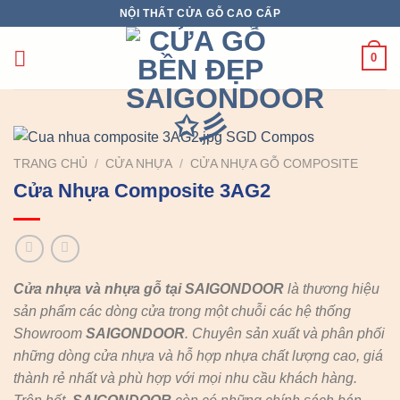
Chuyển
NỘI THẤT CỬA GỖ CAO CẤP
đến
nội
0
dung
TRANG CHỦ
/
CỬA NHỰA
/
CỬA NHỰA GỖ COMPOSITE
Cửa Nhựa Composite 3AG2
Cửa nhựa và nhựa gỗ tại SAIGONDOOR
là thương hiệu
sản phẩm các dòng cửa trong một chuỗi các hệ thống
Showroom
SAIGONDOOR
. Chuyên sản xuất và phân phối
những dòng cửa nhựa và hỗ hợp nhựa chất lượng cao, giá
thành rẻ nhất và phù hợp với mọi nhu cầu khách hàng.