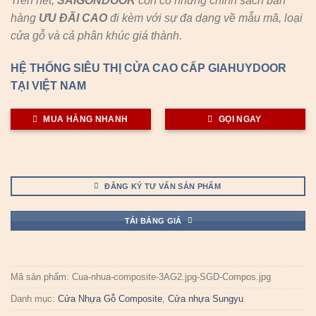
Trên hết,
SAIGONDOOR
còn có những chính sách bán
hàng
ƯU ĐÃI
CAO
đi kèm với sự đa dạng về mẫu mã, loại
cửa gỗ và cả phân khúc giá thành.
HỆ THỐNG SIÊU THỊ CỬA CAO CẤP GIAHUYDOOR
TẠI VIỆT NAM
MUA HÀNG NHANH
GỌI NGAY
ĐĂNG KÝ TƯ VẤN SẢN PHẨM
TẢI BẢNG GIÁ
Mã sản phẩm:
Cua-nhua-composite-3AG2.jpg-SGD-Compos.jpg
Danh mục:
Cửa Nhựa Gỗ Composite
,
Cửa nhựa Sungyu