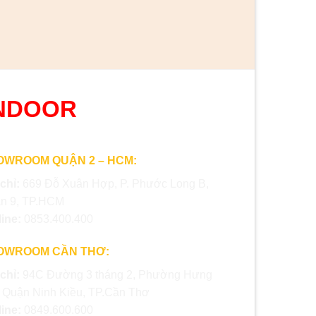
NDOOR
OWROOM QUẬN 2 – HCM:
 chỉ:
669 Đỗ Xuân Hợp, P. Phước Long B,
n 9, TP.HCM
line:
0853.400.400
OWROOM CẦN THƠ:
 chỉ:
94C Đường 3 tháng 2, Phường Hưng
, Quận Ninh Kiều, TP.Cần Thơ
line:
0849.600.600