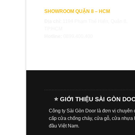
SHOWROOM QUẬN 8 – HCM
Địa chỉ:
1194 Phạm Thế Hiển, Quận 8,
TP.HCM
Hotline:
0899.400.400
⭐ GIỚI THIỆU SÀI GÒN DO
Công ty Sài Gòn Door là đơn vị chuyên
cấp cửa chống cháy, cửa gỗ, cửa nhựa
đầu Việt Nam.