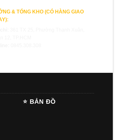
ỞNG & TỔNG KHO (CÓ HÀNG GIAO
Y):
 chỉ:
361 TX 25, Phường Thạnh Xuân,
n 12, TP.HCM
line:
0845.308.308
⭐ BẢN ĐỒ