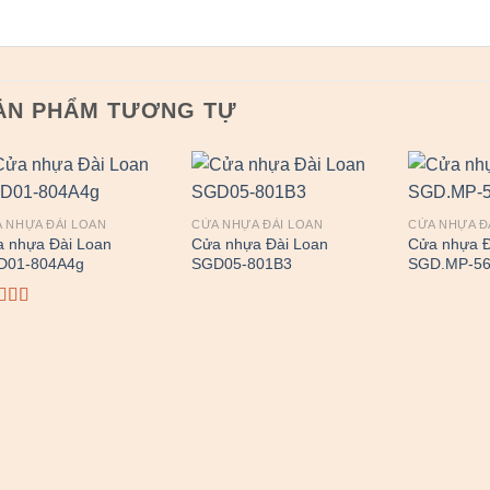
ẢN PHẨM TƯƠNG TỰ
 NHỰA ĐÀI LOAN
CỬA NHỰA ĐÀI LOAN
CỬA NHỰA Đ
 nhựa Đài Loan
Cửa nhựa Đài Loan
Cửa nhựa Đ
D01-804A4g
SGD05-801B3
SGD.MP-5
ợc xếp
ng
4.00
ao