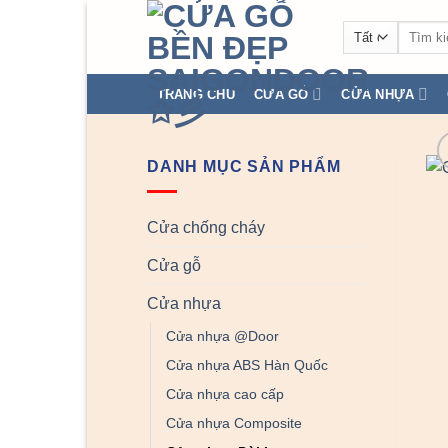
Chuyển
Tìm
đến
kiếm:
nội
dung
TRANG CHỦ
CỬA GỖ
CỬA NHỰA
DANH MỤC SẢN PHẨM
Cửa chống cháy
Cửa gỗ
Cửa nhựa
Cửa nhựa @Door
Cửa nhựa ABS Hàn Quốc
Cửa nhựa cao cấp
Cửa nhựa Composite