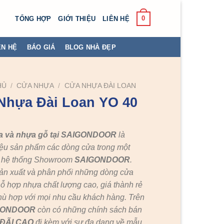
0
TỔNG HỢP
GIỚI THIỆU
LIÊN HỆ
ÊN HỆ
BÁO GIÁ
BLOG NHÀ ĐẸP
HỦ
/
CỬA NHỰA
/
CỬA NHỰA ĐÀI LOAN
Nhựa Đài Loan YO 40
a và nhựa gỗ tại SAIGONDOOR
là
ệu sản phẩm các dòng cửa trong một
c hệ thống Showroom
SAIGONDOOR
.
ản xuất và phân phối những dòng cửa
ỗ hợp nhựa chất lượng cao, giá thành rẻ
hù hợp với mọi nhu cầu khách hàng. Trên
GONDOOR
còn có những chính sách bán
ĐÃI
CAO
đi kèm với sự đa dạng về mẫu