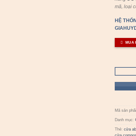
mã, loại 
HỆ THỐN
GIAHUYD
MUA 
Mã sản ph
Danh mục:
Thẻ:
cửa a
cửa compos