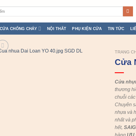
CỬA CHỐNG CHÁY
NỘI THẤT
PHỤ KIỆN CỬA
TIN TỨC
LI
TRANG C
Cửa 
Cửa nhự
thương hi
chuỗi cá
Chuyên s
nhựa và h
nhất và p
hết,
SAI
hàng
ƯU 