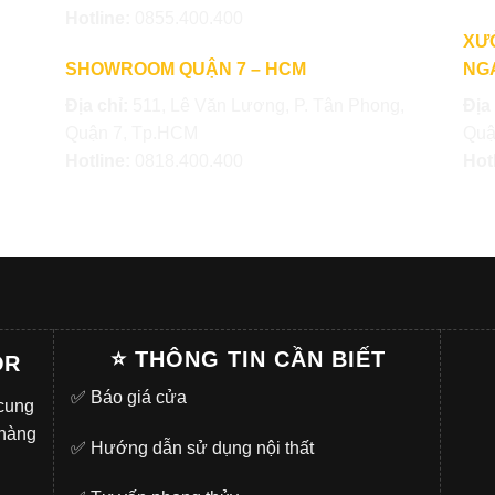
Hotline:
0855.400.400
XƯ
SHOWROOM QUẬN 7 – HCM
NGA
Địa chỉ:
511, Lê Văn Lương, P. Tân Phong,
Địa
Quận 7, Tp.HCM
Quậ
Hotline:
0818.400.400
Hot
⭐ THÔNG TIN CẦN BIẾT
OR
✅
Báo giá cửa
 cung
 hàng
✅
Hướng dẫn sử dụng nội thất