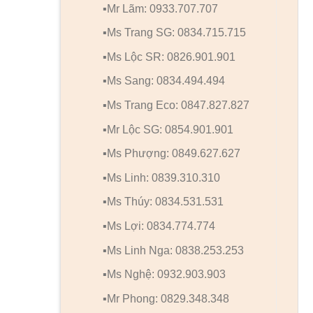
▪️Mr Lãm: 0933.707.707
▪️Ms Trang SG: 0834.715.715
▪️Ms Lộc SR: 0826.901.901
▪️Ms Sang: 0834.494.494
▪️Ms Trang Eco: 0847.827.827
▪️Mr Lộc SG: 0854.901.901
▪️Ms Phượng: 0849.627.627
▪️Ms Linh: 0839.310.310
▪️Ms Thúy: 0834.531.531
▪️Ms Lợi: 0834.774.774
▪️Ms Linh Nga: 0838.253.253
▪️Ms Nghệ: 0932.903.903
▪️Mr Phong: 0829.348.348