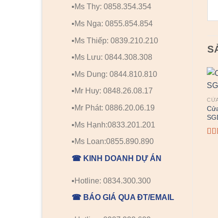
▪️Ms Thy: 0858.354.354
▪️Ms Nga: 0855.854.854
▪️Ms Thiếp: 0839.210.210
S
▪️Ms Lưu: 0844.308.308
▪️Ms Dung: 0844.810.810
▪️Mr Huy: 0848.26.08.17
CỬA
▪️Mr Phát: 0886.20.06.19
Cửa
SG
▪️Ms Hạnh:0833.201.201
▪️Ms Loan:0855.890.890
Đư
hạ
☎ KINH DOANH DỰ ÁN
5 s
▪️Hotline: 0834.300.300
☎ BÁO GIÁ QUA ĐT/EMAIL