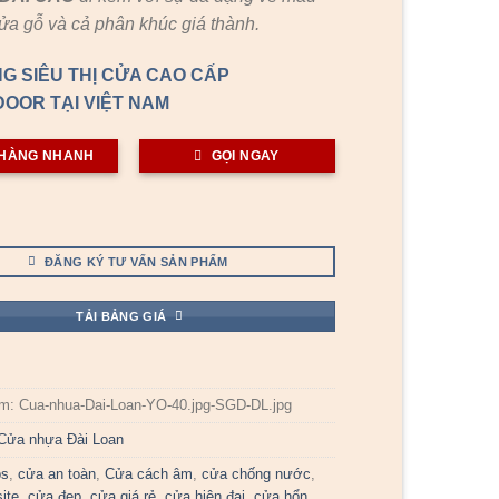
cửa gỗ và cả phân khúc giá thành.
G SIÊU THỊ CỬA CAO CẤP
OOR TẠI VIỆT NAM
HÀNG NHANH
GỌI NGAY
ĐĂNG KÝ TƯ VẤN SẢN PHẨM
TẢI BẢNG GIÁ
ẩm:
Cua-nhua-Dai-Loan-YO-40.jpg-SGD-DL.jpg
Cửa nhựa Đài Loan
bs
,
cửa an toàn
,
Cửa cách âm
,
cửa chống nước
,
ite
,
cửa đẹp
,
cửa giá rẻ
,
cửa hiện đại
,
cửa hổn