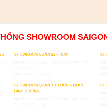
THỐNG SHOWROOM SAIGO
NG
SHOWROOM QUẬN 12 – HCM
SH
Bình
Địa chỉ:
Vườn Lài, Phường Phú Đông, Quận
Địa
12, Tp.HCM
Quậ
Hotline:
0886.500.500
Hot
SHOWROOM QUẬN THỦ ĐỨC – DĨ AN
SH
BÌNH DƯƠNG
 B,
Địa
Địa chỉ:
21, Quốc Lộ 1K, P. Linh Xuân, Quận
Lợi
Thủ Đức, Tp.HCM
Hot