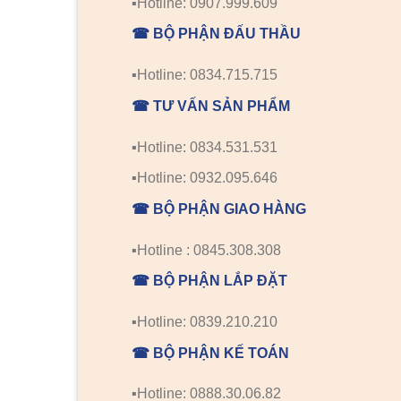
▪️Hotline: 0907.999.609
☎ BỘ PHẬN ĐẤU THẦU
▪️Hotline: 0834.715.715
☎ TƯ VẤN SẢN PHẨM
▪️Hotline: 0834.531.531
▪️Hotline: 0932.095.646
☎ BỘ PHẬN GIAO HÀNG
▪️Hotline : 0845.308.308
☎ BỘ PHẬN LẮP ĐẶT
▪️Hotline: 0839.210.210
☎ BỘ PHẬN KẾ TOÁN
▪️Hotline: 0888.30.06.82