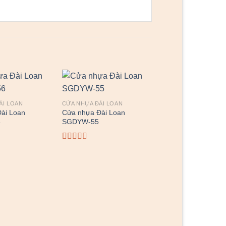
ÀI LOAN
CỬA NHỰA ĐÀI LOAN
ài Loan
Cửa nhựa Đài Loan
6
SGDYW-55
Được
xếp
hạng
CỬA NHỰA ĐÀI LOAN
2.75
5
Cửa nhựa Đài Loan
sao
SGDYB-46
Được
xếp