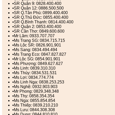
▪️SR Quận 9: 0828.400.400
▪️SR Quận 12: 0886.500.500
▪️SR Q.Tân Phú: 0899.400.400
▪️SR Q.Thủ Đức: 0855.400.400
▪️SR Q.Bình Thạnh: 0814.400.400
▪️SR Quận 2: 0853.400.400
▪️SR Cần Thơ: 0849.600.600
▪️Mr Lãm: 0933.707.707
▪️Ms Trang SG: 0834.715.715
▪️Ms Lộc SR: 0826.901.901
▪️Ms Sang: 0834.494.494
▪️Ms Trang Eco: 0847.827.827
▪️Mr Lộc SG: 0854.901.901
▪️Ms Phượng: 0849.627.627
▪️Ms Linh: 0839.310.310
▪️Ms Thúy: 0834.531.531
▪️Ms Lợi: 0834.774.774
▪️Ms Linh Nga: 0838.253.253
▪️Ms Nghệ: 0932.903.903
▪️Mr Phong: 0829.348.348
▪️Ms Thy: 0858.354.354
▪️Ms Nga: 0855.854.854
▪️Ms Thiếp: 0839.210.210
▪️Ms Lưu: 0844.308.308
▪️Ms Dung: 0844.810.810