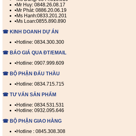
▪️Mr Huy: 0848.26.08.17
▪️Mr Phát: 0886.20.06.19
▪️Ms Hạnh:0833.201.201
▪️Ms Loan:0855.890.890
☎ KINH DOANH DỰ ÁN
▪️Hotline: 0834.300.300
☎ BÁO GIÁ QUA ĐT/EMAIL
▪️Hotline: 0907.999.609
☎ BỘ PHẬN ĐẤU THẦU
▪️Hotline: 0834.715.715
☎ TƯ VẤN SẢN PHẨM
▪️Hotline: 0834.531.531
▪️Hotline: 0932.095.646
☎ BỘ PHẬN GIAO HÀNG
▪️Hotline : 0845.308.308