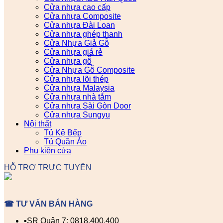
Cửa nhựa cao cấp
Cửa nhựa Composite
Cửa nhựa Đài Loan
Cửa nhựa ghép thanh
Cửa Nhựa Giả Gỗ
Cửa nhựa giá rẻ
Cửa nhựa gỗ
Cửa Nhựa Gỗ Composite
Cửa nhựa lõi thép
Cửa nhựa Malaysia
Cửa nhựa nhà tắm
Cửa nhựa Sài Gòn Door
Cửa nhựa Sungyu
Nội thất
Tủ Kệ Bếp
Tủ Quần Áo
Phụ kiện cửa
HỖ TRỢ TRỰC TUYẾN
☎ TƯ VẤN BÁN HÀNG
▪️SR Quận 7: 0818.400.400