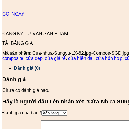
GỌI NGAY
ĐĂNG KÝ TƯ VẤN SẢN PHẨM
TẢI BẢNG GIÁ
Mã sản phẩm:
Cua-nhua-Sungyu-LX-62.jpg-Compos-SGD.jpg
composite
,
cửa đẹp
,
cửa giá rẻ
,
cửa hiện đại
,
cửa hổn hợp
,
c
Đánh giá (0)
Đánh giá
Chưa có đánh giá nào.
Hãy là người đầu tiên nhận xét “Cửa Nhựa Sun
Đánh giá của bạn
*