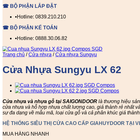
☎ BỘ PHẬN LẮP ĐẶT
▪️Hotline: 0839.210.210
☎ BỘ PHẬN KẾ TOÁN
▪️Hotline: 0888.30.06.82
Trang chủ
/
Cửa nhựa
/
Cửa nhựa Sungyu
Cửa Nhựa Sungyu LX 62
Cửa nhựa và nhựa gỗ tại SAIGONDOOR
là thương hiệu sả
cửa nhựa và hỗ hợp nhựa chất lượng cao, giá thành rẻ nhất v
sự đa dạng về mẫu mã, loại cửa gỗ và cả phân khúc giá thành
HỆ THỐNG SIÊU THỊ CỬA CAO CẤP GIAHUYDOOR TẠI V
MUA HÀNG NHANH