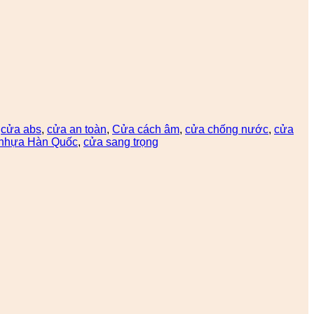
:
cửa abs
,
cửa an toàn
,
Cửa cách âm
,
cửa chống nước
,
cửa
nhựa Hàn Quốc
,
cửa sang trọng