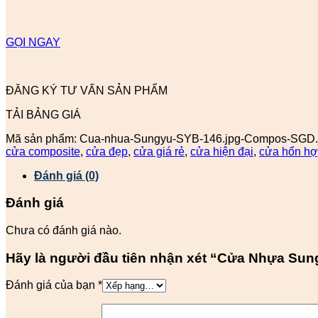
GỌI NGAY
ĐĂNG KÝ TƯ VẤN SẢN PHẨM
TẢI BẢNG GIÁ
Mã sản phẩm:
Cua-nhua-Sungyu-SYB-146.jpg-Compos-SGD.
cửa composite
,
cửa đẹp
,
cửa giá rẻ
,
cửa hiện đại
,
cửa hổn h
Đánh giá (0)
Đánh giá
Chưa có đánh giá nào.
Hãy là người đầu tiên nhận xét “Cửa Nhựa Su
Đánh giá của bạn
*