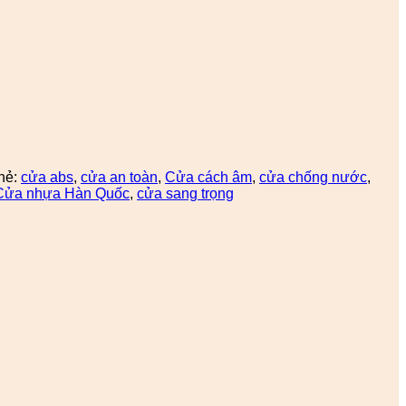
hẻ:
cửa abs
,
cửa an toàn
,
Cửa cách âm
,
cửa chống nước
,
Cửa nhựa Hàn Quốc
,
cửa sang trọng