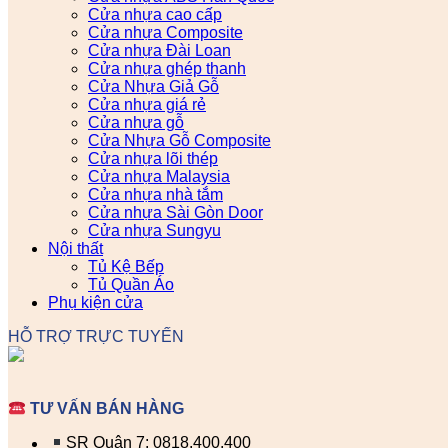
Cửa nhựa cao cấp
Cửa nhựa Composite
Cửa nhựa Đài Loan
Cửa nhựa ghép thanh
Cửa Nhựa Giả Gỗ
Cửa nhựa giá rẻ
Cửa nhựa gỗ
Cửa Nhựa Gỗ Composite
Cửa nhựa lõi thép
Cửa nhựa Malaysia
Cửa nhựa nhà tắm
Cửa nhựa Sài Gòn Door
Cửa nhựa Sungyu
Nội thất
Tủ Kệ Bếp
Tủ Quần Áo
Phụ kiện cửa
HỖ TRỢ TRỰC TUYẾN
TƯ VẤN BÁN HÀNG
SR Quận 7: 0818.400.400