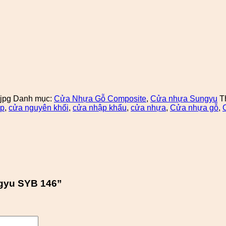
jpg
Danh mục:
Cửa Nhựa Gỗ Composite
,
Cửa nhựa Sungyu
T
ợp
,
cửa nguyên khối
,
cửa nhập khẩu
,
cửa nhựa
,
Cửa nhựa gỗ
,
ngyu SYB 146”