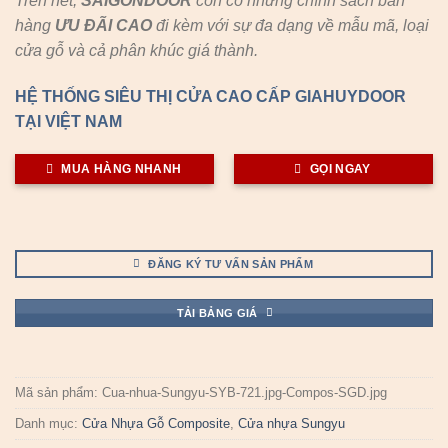
Trên hết,
SAIGONDOOR
còn có những chính sách bán
hàng
ƯU ĐÃI
CAO
đi kèm với sự đa dạng về mẫu mã, loại
cửa gỗ và cả phân khúc giá thành.
HỆ THỐNG SIÊU THỊ CỬA CAO CẤP GIAHUYDOOR
TẠI VIỆT NAM
MUA HÀNG NHANH
GỌI NGAY
ĐĂNG KÝ TƯ VẤN SẢN PHẨM
TẢI BẢNG GIÁ
Mã sản phẩm:
Cua-nhua-Sungyu-SYB-721.jpg-Compos-SGD.jpg
Danh mục:
Cửa Nhựa Gỗ Composite
,
Cửa nhựa Sungyu