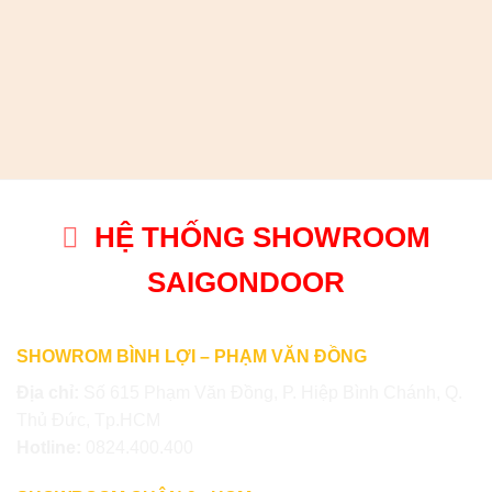
HỆ THỐNG SHOWROOM
SAIGONDOOR
SHOWROM BÌNH LỢI – PHẠM VĂN ĐỒNG
Địa chỉ:
Số 615 Phạm Văn Đồng, P. Hiệp Bình Chánh, Q.
Thủ Đức, Tp.HCM
Hotline:
0824.400.400