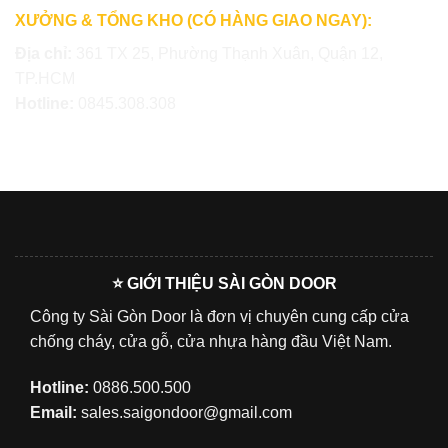
XƯỞNG & TỔNG KHO (CÓ HÀNG GIAO NGAY):
Địa chỉ:
361 TX 25, Phường Thạnh Xuân, Quận 12,
TP.HCM
Hotline:
0845.308.308
⭐ GIỚI THIỆU SÀI GÒN DOOR
Công ty Sài Gòn Door là đơn vị chuyên cung cấp cửa
chống cháy, cửa gỗ, cửa nhựa hàng đầu Việt Nam.
Hotline:
0886.500.500
Email:
sales.saigondoor@gmail.com