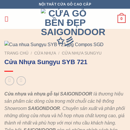
Chuyển
NỘI THẤT CỬA GỖ CAO CẤP
đến
nội
0
dung
TRANG CHỦ
/
CỬA NHỰA
/
CỬA NHỰA SUNGYU
Cửa Nhựa Sungyu SYB 721
Cửa nhựa và nhựa gỗ tại SAIGONDOOR
là thương hiệu
sản phẩm các dòng cửa trong một chuỗi các hệ thống
Showroom
SAIGONDOOR
. Chuyên sản xuất và phân phối
những dòng cửa nhựa và hỗ hợp nhựa chất lượng cao, giá
thành rẻ nhất và phù hợp với mọi nhu cầu khách hàng.