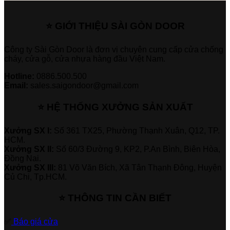
⭐ GIỚI THIỆU SÀI GÒN DOOR
Công ty Sài Gòn Door là đơn vị chuyên cung cấp cửa chống
cháy, cửa gỗ, cửa nhựa hàng đầu Việt Nam.
Hotline:
0886.500.500
Email:
sales.saigondoor@gmail.com
⭐ HỆ THỐNG XƯỞNG SẢN XUẤT
Xưởng SX I:
Số 361 TX25, Phường Thạnh Xuân, Q12, TP.
HCM.
Xưởng SX II:
Số 60/3 Đường 9, KP2, P.An Bình, Biên Hòa,
Đồng Nai.
Xưởng SX III:
81 Võ Văn Bích, Xã Tân Thạnh Đông, Huyện
Củ Chi, Tp.HCM.
⭐ THÔNG TIN CẦN BIẾT
✅
Báo giá cửa