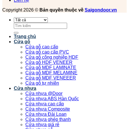
Liên hệ
Copyright 2026 ©
Bản quyền thuộc về
Saigondoor.vn
Tìm
kiếm:
Trang chủ
Cửa gỗ
Cửa gỗ cao cấp
Cửa gỗ cao cấp PVC
Cửa gỗ công nghiệp HDF
Cửa gỗ HDF VENEER
Cửa gỗ MDF LAMINATE
Cửa gỗ MDF MELAMINE
Cửa gỗ MDF VENEEER
Cửa gỗ tự nhiên
Cửa nhựa
Cửa nhựa @Door
Cửa nhựa ABS Hàn Quốc
Cửa nhựa cao cấp
Cửa nhựa Composite
Cửa nhựa Đài Loan
Cửa nhựa ghép thanh
Cửa nhựa giá rẻ