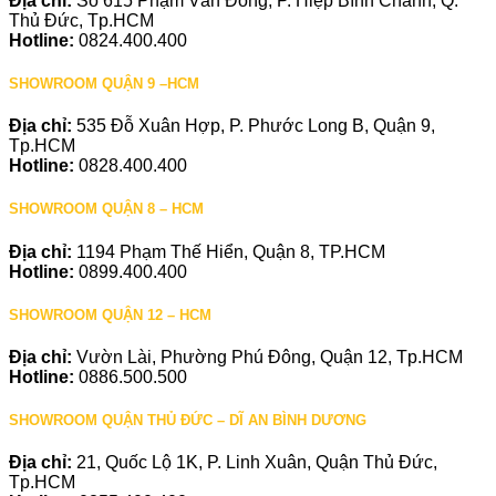
Địa chỉ:
Số 615 Phạm Văn Đồng, P. Hiệp Bình Chánh, Q.
Thủ Đức, Tp.HCM
Hotline:
0824.400.400
SHOWROOM QUẬN 9 –HCM
Địa chỉ:
535 Đỗ Xuân Hợp, P. Phước Long B, Quận 9,
Tp.HCM
Hotline:
0828.400.400
SHOWROOM QUẬN 8 – HCM
Địa chỉ:
1194 Phạm Thế Hiển, Quận 8, TP.HCM
Hotline:
0899.400.400
SHOWROOM QUẬN 12 – HCM
Địa chỉ:
Vườn Lài, Phường Phú Đông, Quận 12, Tp.HCM
Hotline:
0886.500.500
SHOWROOM QUẬN THỦ ĐỨC – DĨ AN BÌNH DƯƠNG
Địa chỉ:
21, Quốc Lộ 1K, P. Linh Xuân, Quận Thủ Đức,
Tp.HCM