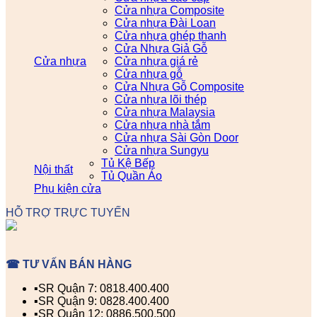
Cửa nhựa Composite
Cửa nhựa Đài Loan
Cửa nhựa ghép thanh
Cửa Nhựa Giả Gỗ
Cửa nhựa
Cửa nhựa giá rẻ
Cửa nhựa gỗ
Cửa Nhựa Gỗ Composite
Cửa nhựa lõi thép
Cửa nhựa Malaysia
Cửa nhựa nhà tắm
Cửa nhựa Sài Gòn Door
Cửa nhựa Sungyu
Tủ Kệ Bếp
Nội thất
Tủ Quần Áo
Phụ kiện cửa
HỖ TRỢ TRỰC TUYẾN
☎ TƯ VẤN BÁN HÀNG
▪️SR Quận 7: 0818.400.400
▪️SR Quận 9: 0828.400.400
▪️SR Quận 12: 0886.500.500