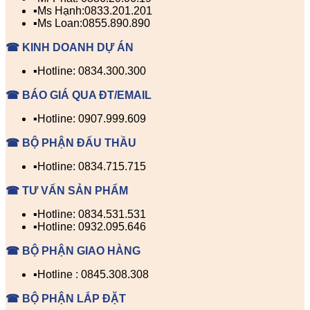
▪️Ms Hạnh:0833.201.201
▪️Ms Loan:0855.890.890
☎ KINH DOANH DỰ ÁN
▪️Hotline: 0834.300.300
☎ BÁO GIÁ QUA ĐT/EMAIL
▪️Hotline: 0907.999.609
☎ BỘ PHẬN ĐẤU THẦU
▪️Hotline: 0834.715.715
☎ TƯ VẤN SẢN PHẨM
▪️Hotline: 0834.531.531
▪️Hotline: 0932.095.646
☎ BỘ PHẬN GIAO HÀNG
▪️Hotline : 0845.308.308
☎ BỘ PHẬN LẮP ĐẶT