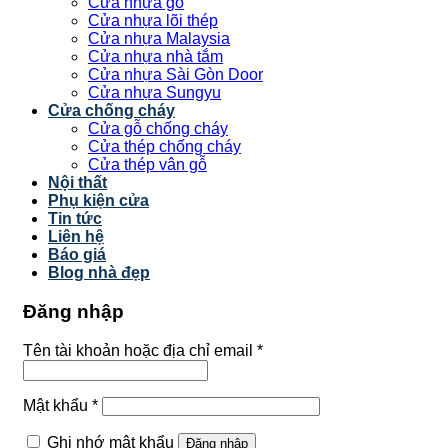
Cửa nhựa gỗ
Cửa nhựa lõi thép
Cửa nhựa Malaysia
Cửa nhựa nhà tắm
Cửa nhựa Sài Gòn Door
Cửa nhựa Sungyu
Cửa chống cháy
Cửa gỗ chống cháy
Cửa thép chống cháy
Cửa thép vân gỗ
Nội thất
Phụ kiện cửa
Tin tức
Liên hệ
Báo giá
Blog nhà đẹp
Đăng nhập
Tên tài khoản hoặc địa chỉ email
*
Mật khẩu
*
Ghi nhớ mật khẩu
Đăng nhập