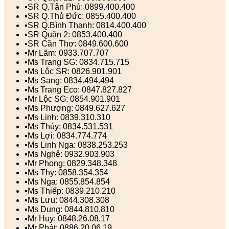
▪️SR Q.Tân Phú: 0899.400.400
▪️SR Q.Thủ Đức: 0855.400.400
▪️SR Q.Bình Thạnh: 0814.400.400
▪️SR Quận 2: 0853.400.400
▪️SR Cần Thơ: 0849.600.600
▪️Mr Lãm: 0933.707.707
▪️Ms Trang SG: 0834.715.715
▪️Ms Lộc SR: 0826.901.901
▪️Ms Sang: 0834.494.494
▪️Ms Trang Eco: 0847.827.827
▪️Mr Lộc SG: 0854.901.901
▪️Ms Phượng: 0849.627.627
▪️Ms Linh: 0839.310.310
▪️Ms Thúy: 0834.531.531
▪️Ms Lợi: 0834.774.774
▪️Ms Linh Nga: 0838.253.253
▪️Ms Nghệ: 0932.903.903
▪️Mr Phong: 0829.348.348
▪️Ms Thy: 0858.354.354
▪️Ms Nga: 0855.854.854
▪️Ms Thiếp: 0839.210.210
▪️Ms Lưu: 0844.308.308
▪️Ms Dung: 0844.810.810
▪️Mr Huy: 0848.26.08.17
▪️Mr Phát: 0886.20.06.19