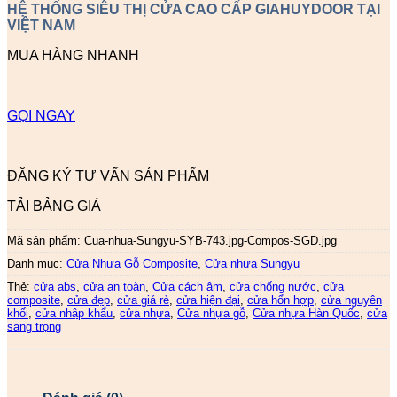
HỆ THỐNG SIÊU THỊ CỬA CAO CẤP GIAHUYDOOR TẠI
VIỆT NAM
MUA HÀNG NHANH
GỌI NGAY
ĐĂNG KÝ TƯ VẤN SẢN PHẨM
TẢI BẢNG GIÁ
Mã sản phẩm:
Cua-nhua-Sungyu-SYB-743.jpg-Compos-SGD.jpg
Danh mục:
Cửa Nhựa Gỗ Composite
,
Cửa nhựa Sungyu
Thẻ:
cửa abs
,
cửa an toàn
,
Cửa cách âm
,
cửa chống nước
,
cửa
composite
,
cửa đẹp
,
cửa giá rẻ
,
cửa hiện đại
,
cửa hổn hợp
,
cửa nguyên
khối
,
cửa nhập khẩu
,
cửa nhựa
,
Cửa nhựa gỗ
,
Cửa nhựa Hàn Quốc
,
cửa
sang trọng