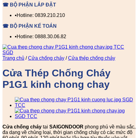
☎ BỘ PHẬN LẮP ĐẶT
▪️Hotline: 0839.210.210
☎ BỘ PHẬN KẾ TOÁN
▪️Hotline: 0888.30.06.82
Trang chủ
/
Cửa chống cháy
/
Cửa thép chống cháy
Cửa Thép Chống Cháy
P1G1 kinh chong chay
Cửa chống cháy
tại
SAIGONDOOR
phong phú về màu sắc,
đa dạng về chủng loại, thời gian chống cháy có các mức độ
60 phút, 90 phút, 120 phút hoặc lâu hơn tùy thuộc vào vật