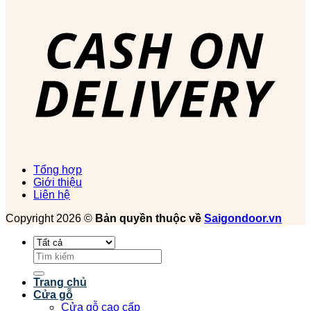
Tổng hợp
Giới thiệu
Liên hệ
Copyright 2026 ©
Bản quyền thuộc về
Saigondoor.vn
Tìm
kiếm:
Trang chủ
Cửa gỗ
Cửa gỗ cao cấp