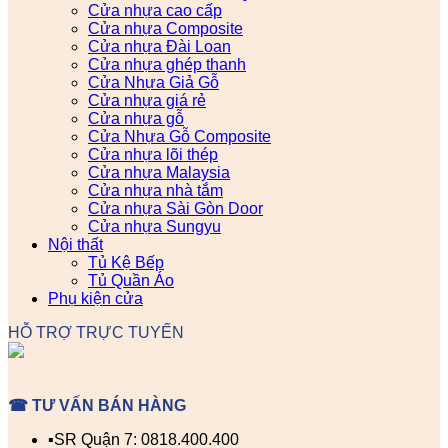
Cửa nhựa cao cấp
Cửa nhựa Composite
Cửa nhựa Đài Loan
Cửa nhựa ghép thanh
Cửa Nhựa Giả Gỗ
Cửa nhựa giá rẻ
Cửa nhựa gỗ
Cửa Nhựa Gỗ Composite
Cửa nhựa lõi thép
Cửa nhựa Malaysia
Cửa nhựa nhà tắm
Cửa nhựa Sài Gòn Door
Cửa nhựa Sungyu
Nội thất
Tủ Kệ Bếp
Tủ Quần Áo
Phụ kiện cửa
HỖ TRỢ TRỰC TUYẾN
☎ TƯ VẤN BÁN HÀNG
▪️SR Quận 7: 0818.400.400