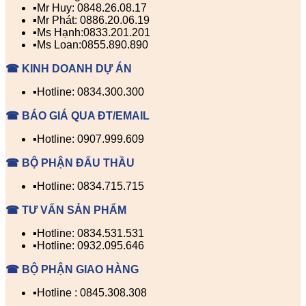
▪️Mr Huy: 0848.26.08.17
▪️Mr Phát: 0886.20.06.19
▪️Ms Hạnh:0833.201.201
▪️Ms Loan:0855.890.890
☎ KINH DOANH DỰ ÁN
▪️Hotline: 0834.300.300
☎ BÁO GIÁ QUA ĐT/EMAIL
▪️Hotline: 0907.999.609
☎ BỘ PHẬN ĐẤU THẦU
▪️Hotline: 0834.715.715
☎ TƯ VẤN SẢN PHẨM
▪️Hotline: 0834.531.531
▪️Hotline: 0932.095.646
☎ BỘ PHẬN GIAO HÀNG
▪️Hotline : 0845.308.308