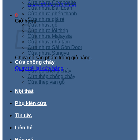
Cửa nhựa Composite
Quay trở lại cửa hàng
Cửa nhựa Đài Loan
Cửa nhựa ghép thanh
0
Cửa nhựa giá rẻ
Giỏ hàng
Cửa nhựa gỗ
Cửa nhựa lõi thép
Cửa nhựa Malaysia
Cửa nhựa nhà tắm
Cửa nhựa Sài Gòn Door
Cửa nhựa Sungyu
Chưa có sản phẩm trong giỏ hàng.
Cửa chống cháy
Quay trở lại cửa hàng
Cửa gỗ chống cháy
Cửa thép chống cháy
Cửa thép vân gỗ
Nội thất
Phụ kiện cửa
Tin tức
Liên hệ
Báo giá