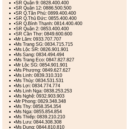
▪️SR Quận 9: 0828.400.400
▪️SR Quận 12: 0886.500.500
▪️SR Q.Tân Phú: 0899.400.400
▪️SR Q.Thủ Đức: 0855.400.400
▪️SR Q.Bình Thạnh: 0814.400.400
▪️SR Quận 2: 0853.400.400
▪️SR Cần Thơ: 0849.600.600
▪️Mr Lãm: 0933.707.707
▪️Ms Trang SG: 0834.715.715
▪️Ms Lộc SR: 0826.901.901
▪️Ms Sang: 0834.494.494
▪️Ms Trang Eco: 0847.827.827
▪️Mr Lộc SG: 0854.901.901
▪️Ms Phượng: 0849.627.627
▪️Ms Linh: 0839.310.310
▪️Ms Thúy: 0834.531.531
▪️Ms Lợi: 0834.774.774
▪️Ms Linh Nga: 0838.253.253
▪️Ms Nghệ: 0932.903.903
▪️Mr Phong: 0829.348.348
▪️Ms Thy: 0858.354.354
▪️Ms Nga: 0855.854.854
▪️Ms Thiếp: 0839.210.210
▪️Ms Lưu: 0844.308.308
▪️Ms Dung: 0844.810.810