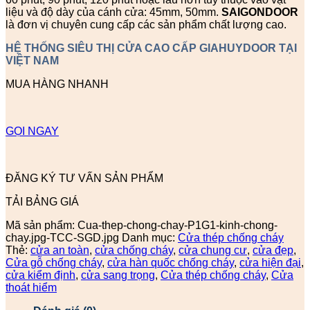
liệu và độ dày của cánh cửa: 45mm, 50mm.
SAIGONDOOR
là đơn vị chuyên cung cấp các sản phẩm chất lượng cao.
HỆ THỐNG SIÊU THỊ CỬA CAO CẤP GIAHUYDOOR TẠI
VIỆT NAM
MUA HÀNG NHANH
GỌI NGAY
ĐĂNG KÝ TƯ VẤN SẢN PHẨM
TẢI BẢNG GIÁ
Mã sản phẩm:
Cua-thep-chong-chay-P1G1-kinh-chong-
chay.jpg-TCC-SGD.jpg
Danh mục:
Cửa thép chống cháy
Thẻ:
cửa an toàn
,
cửa chống cháy
,
cửa chung cư
,
cửa đẹp
,
Cửa gỗ chống cháy
,
cửa hàn quốc chống cháy
,
cửa hiện đại
,
cửa kiểm định
,
cửa sang trọng
,
Cửa thép chống cháy
,
Cửa
thoát hiểm