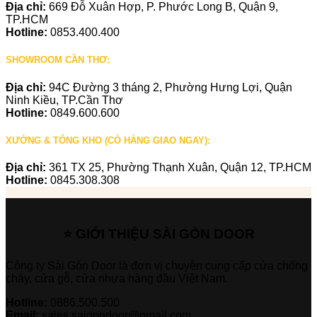
Địa chỉ:
669 Đỗ Xuân Hợp, P. Phước Long B, Quận 9,
TP.HCM
Hotline:
0853.400.400
SHOWROOM CẦN THƠ:
Địa chỉ:
94C Đường 3 tháng 2, Phường Hưng Lợi, Quận
Ninh Kiều, TP.Cần Thơ
Hotline:
0849.600.600
XƯỞNG & TỔNG KHO (CÓ HÀNG GIAO NGAY):
Địa chỉ:
361 TX 25, Phường Thạnh Xuân, Quận 12, TP.HCM
Hotline:
0845.308.308
⭐ GIỚI THIỆU SÀI GÒN DOOR
Công ty Sài Gòn Door là đơn vị chuyên cung cấp cửa chống
cháy, cửa gỗ, cửa nhựa hàng đầu Việt Nam.
Hotline:
0886.500.500
Email:
sales.saigondoor@gmail.com