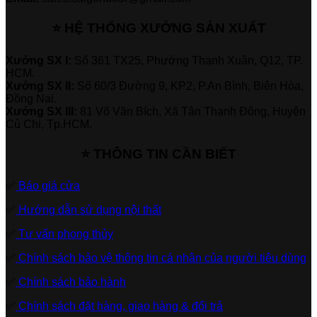
⭐ HỆ THỐNG XƯỞNG SẢN XUẤT
Xưởng SX I:
Số 361 TX25, Phường Thạnh Xuân, Q12, TP.
HCM.
Xưởng SX II:
Số 60/3 Đường 9, KP2, P.An Bình, Biên Hòa,
Đồng Nai.
Xưởng SX III:
81 Võ Văn Bích, Xã Tân Thạnh Đông, Huyện
Củ Chi, Tp.HCM.
⭐ THÔNG TIN CẦN BIẾT
✅
Báo giá cửa
✅
Hướng dẫn sử dụng nội thất
✅
Tư vấn phong thủy
✅
Chính sách bảo vệ thông tin cá nhân của người tiêu dùng
✅
Chính sách bảo hành
✅
Chính sách đặt hàng, giao hàng & đổi trả