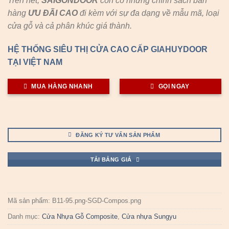
Trên hết,
SAIGONDOOR
còn có những chính sách bán
hàng
ƯU ĐÃI
CAO
đi kèm với sự đa dạng về mẫu mã, loại
cửa gỗ và cả phân khúc giá thành.
HỆ THỐNG SIÊU THỊ CỬA CAO CẤP GIAHUYDOOR
TẠI VIỆT NAM
MUA HÀNG NHANH
GỌI NGAY
ĐĂNG KÝ TƯ VẤN SẢN PHẨM
TẢI BẢNG GIÁ
Mã sản phẩm:
B11-95.png-SGD-Compos.png
Danh mục:
Cửa Nhựa Gỗ Composite
,
Cửa nhựa Sungyu