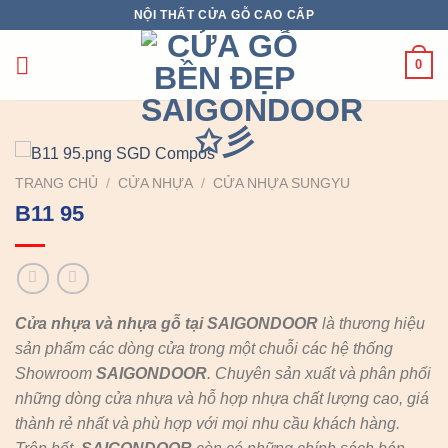
Chuyển
NỘI THẤT CỬA GỖ CAO CẤP
đến
nội
0
dung
TRANG CHỦ
/
CỬA NHỰA
/
CỬA NHỰA SUNGYU
B11 95
Cửa nhựa và nhựa gỗ tại SAIGONDOOR
là thương hiệu
sản phẩm các dòng cửa trong một chuỗi các hệ thống
Showroom
SAIGONDOOR
. Chuyên sản xuất và phân phối
những dòng cửa nhựa và hỗ hợp nhựa chất lượng cao, giá
thành rẻ nhất và phù hợp với mọi nhu cầu khách hàng.