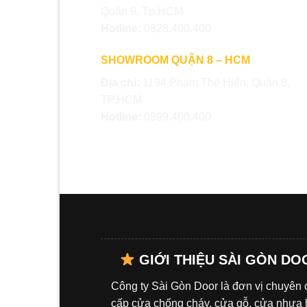
Quận 9, Tp.HCM
Hotline:
0828.400.400
SHOWROOM QUẬN 8 – HCM
Địa chỉ:
1194 Phạm Thế Hiển, Quận 8,
TP.HCM
Hotline:
0899.400.400
GIỚI THIỆU SÀI GÒN DO
Công ty Sài Gòn Door là đơn vị chuyên
cấp cửa chống cháy, cửa gỗ, cửa nhựa