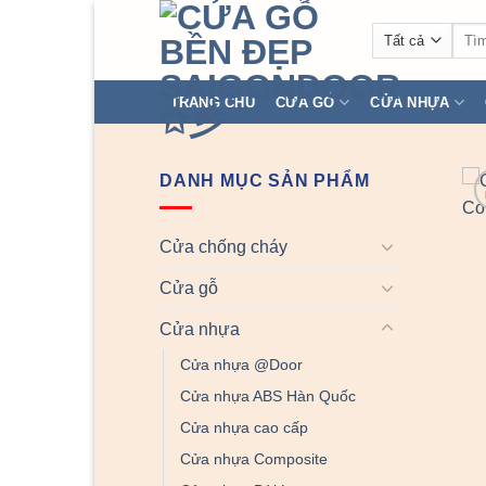
Chuyển
Tìm
đến
kiếm
nội
dung
TRANG CHỦ
CỬA GỖ
CỬA NHỰA
DANH MỤC SẢN PHẨM
Cửa chống cháy
Cửa gỗ
Cửa nhựa
Cửa nhựa @Door
Cửa nhựa ABS Hàn Quốc
Cửa nhựa cao cấp
Cửa nhựa Composite