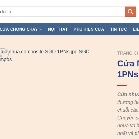
:
CỬA CHỐNG CHÁY
NỘI THẤT
PHỤ KIỆN CỬA
TIN TỨC
LI
TRANG C
Cửa 
1PNs
Cửa nhự
thương hi
chuỗi cá
Chuyên s
nhựa và h
nhất và p