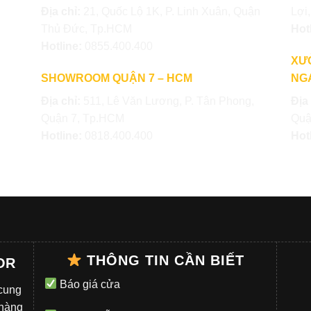
Địa chỉ:
21, Quốc Lộ 1K, P. Linh Xuân, Quận
Lợi
Thủ Đức, Tp.HCM
Hot
Hotline:
0855.400.400
XƯ
SHOWROOM QUẬN 7 – HCM
NGA
Địa chỉ:
511, Lê Văn Lương, P. Tân Phong,
Địa
Quận 7, Tp.HCM
Quậ
Hotline:
0818.400.400
Hot
THÔNG TIN CẦN BIẾT
OR
Báo giá cửa
 cung
 hàng