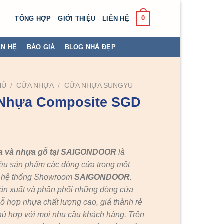
0
TỔNG HỢP
GIỚI THIỆU
LIÊN HỆ
ÊN HỆ
BÁO GIÁ
BLOG NHÀ ĐẸP
HỦ
/
CỬA NHỰA
/
CỬA NHỰA SUNGYU
Nhựa Composite SGD
a và nhựa gỗ tại SAIGONDOOR
là
ệu sản phẩm các dòng cửa trong một
c hệ thống Showroom
SAIGONDOOR
.
ản xuất và phân phối những dòng cửa
ỗ hợp nhựa chất lượng cao, giá thành rẻ
hù hợp với mọi nhu cầu khách hàng. Trên