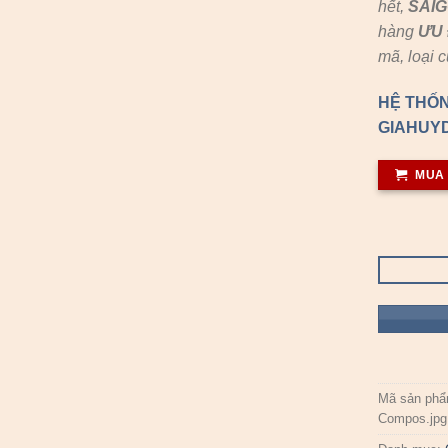
hết,
SAI
hàng
ƯU 
mã, loại 
HỆ THỐN
GIAHUYD
MUA
Mã sản ph
Compos.jpg