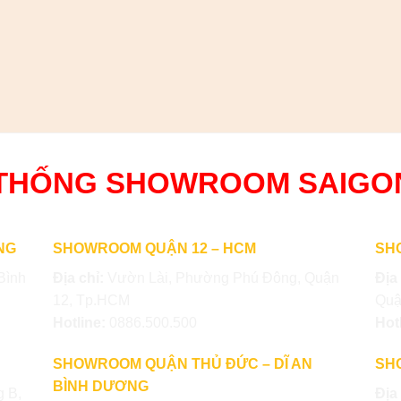
 THỐNG SHOWROOM SAIG
NG
SHOWROOM QUẬN 12 – HCM
SH
Bình
Địa chỉ:
Vườn Lài, Phường Phú Đông, Quận
Địa
12, Tp.HCM
Quậ
Hotline:
0886.500.500
Hot
SHOWROOM QUẬN THỦ ĐỨC – DĨ AN
SH
BÌNH DƯƠNG
 B,
Địa