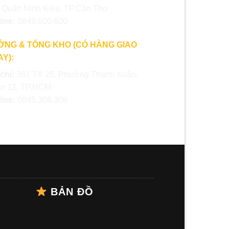
, Quận Ninh Kiều, TP.Cần Thơ
line:
0849.600.600
ỞNG & TỔNG KHO (CÓ HÀNG GIAO
Y):
 chỉ:
361 TX 25, Phường Thạnh Xuân,
n 12, TP.HCM
line:
0845.308.308
BẢN ĐỒ