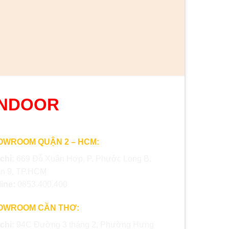
ONDOOR
OWROOM QUẬN 2 – HCM:
 chỉ:
669 Đỗ Xuân Hợp, P. Phước Long B,
n 9, TP.HCM
line:
0853.400.400
OWROOM CẦN THƠ:
 chỉ:
94C Đường 3 tháng 2, Phường Hưng