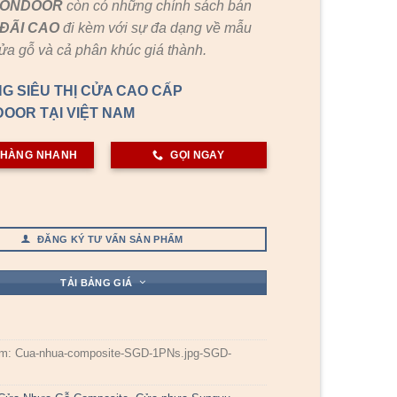
GONDOOR
còn có những chính sách bán
ĐÃI
CAO
đi kèm với sự đa dạng về mẫu
cửa gỗ và cả phân khúc giá thành.
G SIÊU THỊ CỬA CAO CẤP
OOR TẠI VIỆT NAM
 HÀNG NHANH
GỌI NGAY
ĐĂNG KÝ TƯ VẤN SẢN PHẨM
TẢI BẢNG GIÁ
ẩm:
Cua-nhua-composite-SGD-1PNs.jpg-SGD-