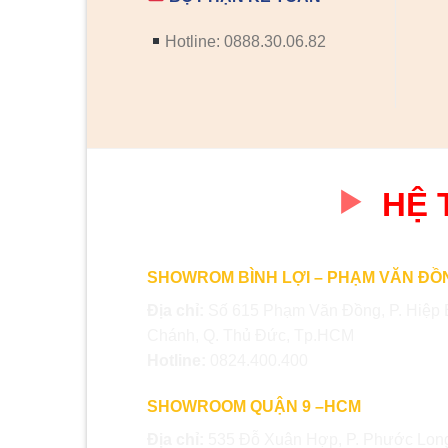
Hotline: 0888.30.06.82
HỆ
SHOWROM BÌNH LỢI – PHẠM VĂN ĐỒ
Địa chỉ:
Số 615 Phạm Văn Đồng, P. Hiệp 
Chánh, Q. Thủ Đức, Tp.HCM
Hotline:
0824.400.400
SHOWROOM QUẬN 9 –HCM
Địa chỉ:
535 Đỗ Xuân Hợp, P. Phước Long