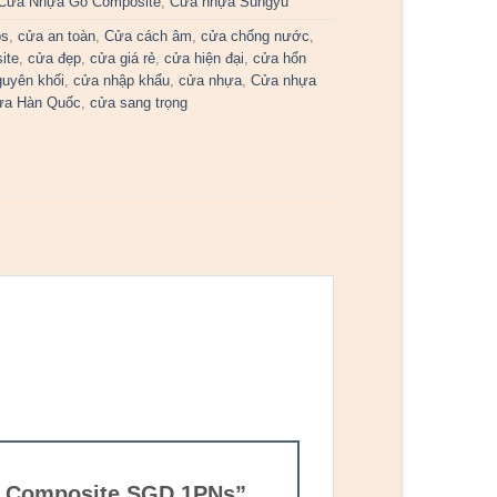
Cửa Nhựa Gỗ Composite
,
Cửa nhựa Sungyu
bs
,
cửa an toàn
,
Cửa cách âm
,
cửa chống nước
,
ite
,
cửa đẹp
,
cửa giá rẻ
,
cửa hiện đại
,
cửa hổn
guyên khối
,
cửa nhập khẩu
,
cửa nhựa
,
Cửa nhựa
ựa Hàn Quốc
,
cửa sang trọng
ựa Composite SGD 1PNs”