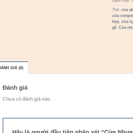
Danh mục:
Thẻ:
cửa a
cửa compos
hợp
,
cửa n
gỗ
,
Cửa nh
ĐÁNH GIÁ (0)
Đánh giá
Chưa có đánh giá nào.
Hãy là người đầu tiên nhận xét “Cửa Nh