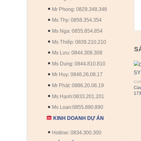
Mr Phong: 0829.348.348
Ms Thy: 0858.354.354
Ms Nga: 0855.854.854
Ms Thiếp: 0839.210.210
S
Ms Lưu: 0844.308.308
Ms Dung: 0844.810.810
Mr Huy: 0848.26.08.17
CỬ
Mr Phát: 0886.20.06.19
Cửa
17
Ms Hạnh:0833.201.201
Ms Loan:0855.890.890
KINH DOANH DỰ ÁN
CỬA NHỰA SUNGYU
CỬA NHỰA SUNGYU
Cửa nhựa Sung yu LX-485
Cửa nhựa Sung yu LX-283
Hotline: 0834.300.300