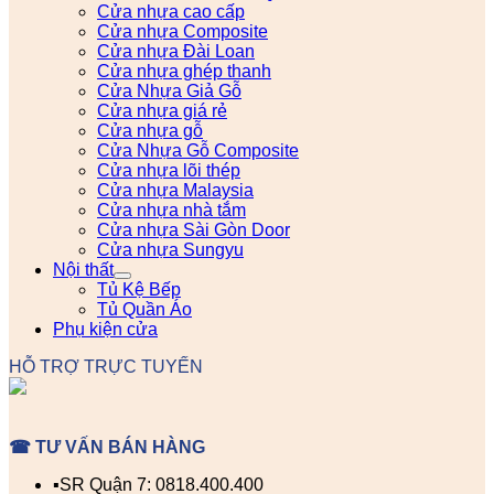
Cửa nhựa cao cấp
Cửa nhựa Composite
Cửa nhựa Đài Loan
Cửa nhựa ghép thanh
Cửa Nhựa Giả Gỗ
Cửa nhựa giá rẻ
Cửa nhựa gỗ
Cửa Nhựa Gỗ Composite
Cửa nhựa lõi thép
Cửa nhựa Malaysia
Cửa nhựa nhà tắm
Cửa nhựa Sài Gòn Door
Cửa nhựa Sungyu
Nội thất
Tủ Kệ Bếp
Tủ Quần Áo
Phụ kiện cửa
HỖ TRỢ TRỰC TUYẾN
☎ TƯ VẤN BÁN HÀNG
▪️SR Quận 7: 0818.400.400