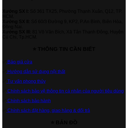
Xưởng SX I:
Số 361 TX25, Phường Thạnh Xuân, Q12, TP.
HCM.
Xưởng SX II:
Số 60/3 Đường 9, KP2, P.An Bình, Biên Hòa,
Đồng Nai.
Xưởng SX III:
81 Võ Văn Bích, Xã Tân Thạnh Đông, Huyện
Củ Chi, Tp.HCM.
⭐ THÔNG TIN CẦN BIẾT
✅
Báo giá cửa
✅
Hướng dẫn sử dụng nội thất
✅
Tư vấn phong thủy
✅
Chính sách bảo vệ thông tin cá nhân của người tiêu dùng
✅
Chính sách bảo hành
✅
Chính sách đặt hàng, giao hàng & đổi trả
⭐ BẢN ĐỒ