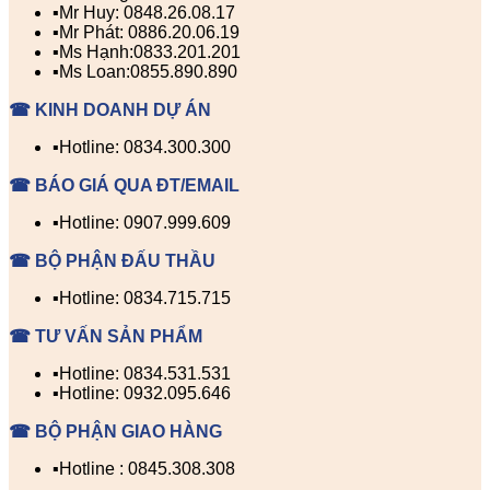
▪️Mr Huy: 0848.26.08.17
▪️Mr Phát: 0886.20.06.19
▪️Ms Hạnh:0833.201.201
▪️Ms Loan:0855.890.890
☎ KINH DOANH DỰ ÁN
▪️Hotline: 0834.300.300
☎ BÁO GIÁ QUA ĐT/EMAIL
▪️Hotline: 0907.999.609
☎ BỘ PHẬN ĐẤU THẦU
▪️Hotline: 0834.715.715
☎ TƯ VẤN SẢN PHẨM
▪️Hotline: 0834.531.531
▪️Hotline: 0932.095.646
☎ BỘ PHẬN GIAO HÀNG
▪️Hotline : 0845.308.308