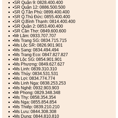
▪️SR Quận 9: 0828.400.400
▪️SR Quận 12: 0886.500.500
▪️SR Q.Tân Phú: 0899.400.400
▪️SR Q.Thủ Đức: 0855.400.400
▪️SR Q.Bình Thạnh: 0814.400.400
▪️SR Quận 2: 0853.400.400
▪️SR Cần Thơ: 0849.600.600
▪️Mr Lãm: 0933.707.707
▪️Ms Trang SG: 0834.715.715
▪️Ms Lộc SR: 0826.901.901
▪️Ms Sang: 0834.494.494
▪️Ms Trang Eco: 0847.827.827
▪️Mr Lộc SG: 0854.901.901
▪️Ms Phượng: 0849.627.627
▪️Ms Linh: 0839.310.310
▪️Ms Thúy: 0834.531.531
▪️Ms Lợi: 0834.774.774
▪️Ms Linh Nga: 0838.253.253
▪️Ms Nghệ: 0932.903.903
▪️Mr Phong: 0829.348.348
▪️Ms Thy: 0858.354.354
▪️Ms Nga: 0855.854.854
▪️Ms Thiếp: 0839.210.210
▪️Ms Lưu: 0844.308.308
▪️Ms Dung: 0844.810.810