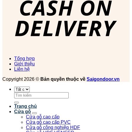
Tổng hợp
Giới thiệu
Liên hệ
Copyright 2026 ©
Bản quyền thuộc về
Saigondoor.vn
Tìm
kiếm:
Trang chủ
Cửa gỗ
Cửa gỗ cao cấp
Cửa gỗ cao cấp PVC
Cửa gỗ công nghiệp HDF