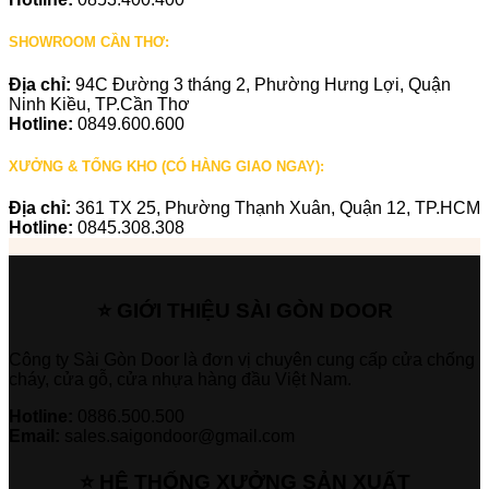
SHOWROOM CẦN THƠ:
Địa chỉ:
94C Đường 3 tháng 2, Phường Hưng Lợi, Quận
Ninh Kiều, TP.Cần Thơ
Hotline:
0849.600.600
XƯỞNG & TỔNG KHO (CÓ HÀNG GIAO NGAY):
Địa chỉ:
361 TX 25, Phường Thạnh Xuân, Quận 12, TP.HCM
Hotline:
0845.308.308
⭐ GIỚI THIỆU SÀI GÒN DOOR
Công ty Sài Gòn Door là đơn vị chuyên cung cấp cửa chống
cháy, cửa gỗ, cửa nhựa hàng đầu Việt Nam.
Hotline:
0886.500.500
Email:
sales.saigondoor@gmail.com
⭐ HỆ THỐNG XƯỞNG SẢN XUẤT