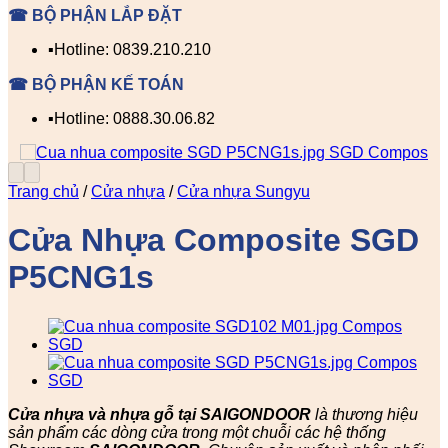
☎ BỘ PHẬN LẮP ĐẶT
▪️Hotline: 0839.210.210
☎ BỘ PHẬN KẾ TOÁN
▪️Hotline: 0888.30.06.82
Trang chủ
/
Cửa nhựa
/
Cửa nhựa Sungyu
Cửa Nhựa Composite SGD
P5CNG1s
Cửa nhựa và nhựa gỗ tại SAIGONDOOR
là thương hiệu
sản phẩm các dòng cửa trong một chuỗi các hệ thống