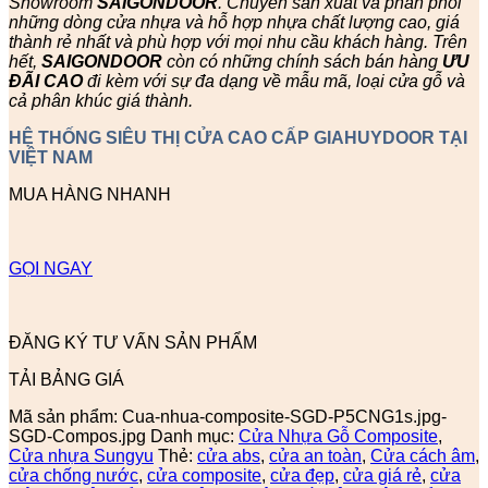
Showroom
SAIGONDOOR
. Chuyên sản xuất và phân phối
những dòng cửa nhựa và hỗ hợp nhựa chất lượng cao, giá
thành rẻ nhất và phù hợp với mọi nhu cầu khách hàng. Trên
hết,
SAIGONDOOR
còn có những chính sách bán hàng
ƯU
ĐÃI
CAO
đi kèm với sự đa dạng về mẫu mã, loại cửa gỗ và
cả phân khúc giá thành.
HỆ THỐNG SIÊU THỊ CỬA CAO CẤP GIAHUYDOOR TẠI
VIỆT NAM
MUA HÀNG NHANH
GỌI NGAY
ĐĂNG KÝ TƯ VẤN SẢN PHẨM
TẢI BẢNG GIÁ
Mã sản phẩm:
Cua-nhua-composite-SGD-P5CNG1s.jpg-
SGD-Compos.jpg
Danh mục:
Cửa Nhựa Gỗ Composite
,
Cửa nhựa Sungyu
Thẻ:
cửa abs
,
cửa an toàn
,
Cửa cách âm
,
cửa chống nước
,
cửa composite
,
cửa đẹp
,
cửa giá rẻ
,
cửa