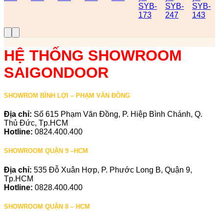
SYB-
SYB-
SYB-
173
247
143
HỆ THỐNG SHOWROOM
SAIGONDOOR
SHOWROM BÌNH LỢI – PHẠM VĂN ĐỒNG
Địa chỉ:
Số 615 Phạm Văn Đồng, P. Hiệp Bình Chánh, Q.
Thủ Đức, Tp.HCM
Hotline:
0824.400.400
SHOWROOM QUẬN 9 –HCM
Địa chỉ:
535 Đỗ Xuân Hợp, P. Phước Long B, Quận 9,
Tp.HCM
Hotline:
0828.400.400
SHOWROOM QUẬN 8 – HCM