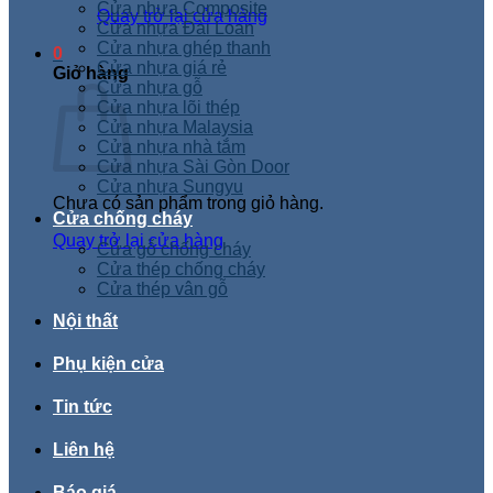
Cửa nhựa Composite
Quay trở lại cửa hàng
Cửa nhựa Đài Loan
Cửa nhựa ghép thanh
0
Cửa nhựa giá rẻ
Giỏ hàng
Cửa nhựa gỗ
Cửa nhựa lõi thép
Cửa nhựa Malaysia
Cửa nhựa nhà tắm
Cửa nhựa Sài Gòn Door
Cửa nhựa Sungyu
Chưa có sản phẩm trong giỏ hàng.
Cửa chống cháy
Quay trở lại cửa hàng
Cửa gỗ chống cháy
Cửa thép chống cháy
Cửa thép vân gỗ
Nội thất
Phụ kiện cửa
Tin tức
Liên hệ
Báo giá