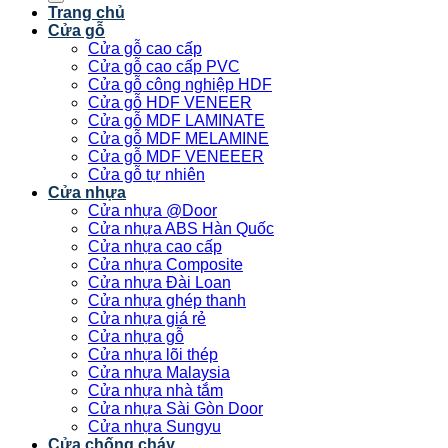
Trang chủ
Cửa gỗ
Cửa gỗ cao cấp
Cửa gỗ cao cấp PVC
Cửa gỗ công nghiệp HDF
Cửa gỗ HDF VENEER
Cửa gỗ MDF LAMINATE
Cửa gỗ MDF MELAMINE
Cửa gỗ MDF VENEEER
Cửa gỗ tự nhiên
Cửa nhựa
Cửa nhựa @Door
Cửa nhựa ABS Hàn Quốc
Cửa nhựa cao cấp
Cửa nhựa Composite
Cửa nhựa Đài Loan
Cửa nhựa ghép thanh
Cửa nhựa giá rẻ
Cửa nhựa gỗ
Cửa nhựa lõi thép
Cửa nhựa Malaysia
Cửa nhựa nhà tắm
Cửa nhựa Sài Gòn Door
Cửa nhựa Sungyu
Cửa chống cháy