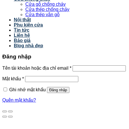
Cửa gỗ chống cháy
Cửa thép chống cháy
Cửa thép vân gỗ
Nội thất
Phụ kiện cửa
Tin tức
Liên hệ
Báo giá
Blog nhà đẹp
Đăng nhập
Tên tài khoản hoặc địa chỉ email
*
Mật khẩu
*
Ghi nhớ mật khẩu
Đăng nhập
Quên mật khẩu?