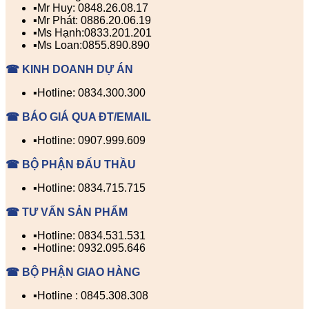
▪️Mr Huy: 0848.26.08.17
▪️Mr Phát: 0886.20.06.19
▪️Ms Hạnh:0833.201.201
▪️Ms Loan:0855.890.890
☎ KINH DOANH DỰ ÁN
▪️Hotline: 0834.300.300
☎ BÁO GIÁ QUA ĐT/EMAIL
▪️Hotline: 0907.999.609
☎ BỘ PHẬN ĐẤU THẦU
▪️Hotline: 0834.715.715
☎ TƯ VẤN SẢN PHẨM
▪️Hotline: 0834.531.531
▪️Hotline: 0932.095.646
☎ BỘ PHẬN GIAO HÀNG
▪️Hotline : 0845.308.308