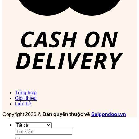
Tổng hợp
Giới thiệu
Liên hệ
Copyright 2026 ©
Bản quyền thuộc về
Saigondoor.vn
Tìm
kiếm: