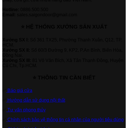
Hotline:
0886.500.500
Email:
sales.saigondoor@gmail.com
⭐ HỆ THỐNG XƯỞNG SẢN XUẤT
Xưởng SX I:
Số 361 TX25, Phường Thạnh Xuân, Q12, TP.
HCM.
Xưởng SX II:
Số 60/3 Đường 9, KP2, P.An Bình, Biên Hòa,
Đồng Nai.
Xưởng SX III:
81 Võ Văn Bích, Xã Tân Thạnh Đông, Huyện
Củ Chi, Tp.HCM.
⭐ THÔNG TIN CẦN BIẾT
✅
Báo giá cửa
✅
Hướng dẫn sử dụng nội thất
✅
Tư vấn phong thủy
✅
Chính sách bảo vệ thông tin cá nhân của người tiêu dùng