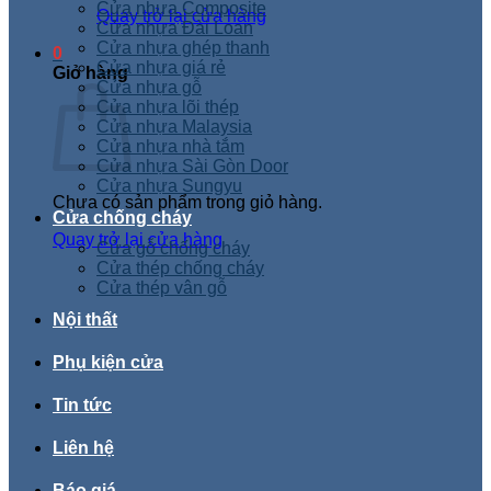
Cửa nhựa Composite
Quay trở lại cửa hàng
Cửa nhựa Đài Loan
Cửa nhựa ghép thanh
0
Cửa nhựa giá rẻ
Giỏ hàng
Cửa nhựa gỗ
Cửa nhựa lõi thép
Cửa nhựa Malaysia
Cửa nhựa nhà tắm
Cửa nhựa Sài Gòn Door
Cửa nhựa Sungyu
Chưa có sản phẩm trong giỏ hàng.
Cửa chống cháy
Quay trở lại cửa hàng
Cửa gỗ chống cháy
Cửa thép chống cháy
Cửa thép vân gỗ
Nội thất
Phụ kiện cửa
Tin tức
Liên hệ
Báo giá