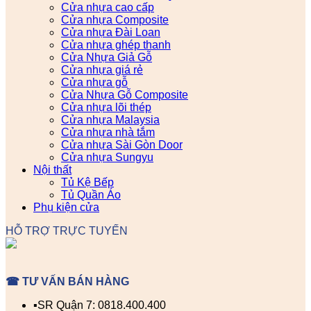
Cửa nhựa cao cấp
Cửa nhựa Composite
Cửa nhựa Đài Loan
Cửa nhựa ghép thanh
Cửa Nhựa Giả Gỗ
Cửa nhựa giá rẻ
Cửa nhựa gỗ
Cửa Nhựa Gỗ Composite
Cửa nhựa lõi thép
Cửa nhựa Malaysia
Cửa nhựa nhà tắm
Cửa nhựa Sài Gòn Door
Cửa nhựa Sungyu
Nội thất
Tủ Kệ Bếp
Tủ Quần Áo
Phụ kiện cửa
HỖ TRỢ TRỰC TUYẾN
☎ TƯ VẤN BÁN HÀNG
▪️SR Quận 7: 0818.400.400