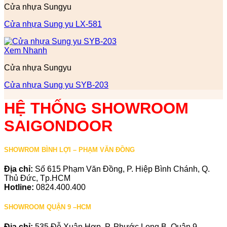
Cửa nhựa Sungyu
Cửa nhựa Sung yu LX-581
Xem Nhanh
Cửa nhựa Sungyu
Cửa nhựa Sung yu SYB-203
HỆ THỐNG SHOWROOM
SAIGONDOOR
SHOWROM BÌNH LỢI – PHẠM VĂN ĐỒNG
Địa chỉ:
Số 615 Phạm Văn Đồng, P. Hiệp Bình Chánh, Q.
Thủ Đức, Tp.HCM
Hotline:
0824.400.400
SHOWROOM QUẬN 9 –HCM
Địa chỉ:
535 Đỗ Xuân Hợp, P. Phước Long B, Quận 9,