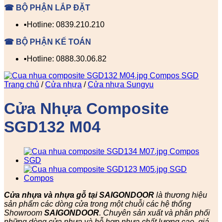
☎ BỘ PHẬN LẮP ĐẶT
▪️Hotline: 0839.210.210
☎ BỘ PHẬN KẾ TOÁN
▪️Hotline: 0888.30.06.82
Trang chủ
/
Cửa nhựa
/
Cửa nhựa Sungyu
Cửa Nhựa Composite
SGD132 M04
Cửa nhựa và nhựa gỗ tại SAIGONDOOR
là thương hiệu
sản phẩm các dòng cửa trong một chuỗi các hệ thống
Showroom
SAIGONDOOR
. Chuyên sản xuất và phân phối
những dòng cửa nhựa và hỗ hợp nhựa chất lượng cao, giá