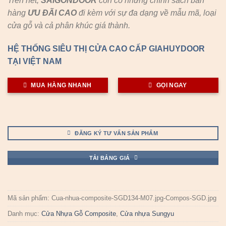
Trên hết,
SAIGONDOOR
còn có những chính sách bán
hàng
ƯU ĐÃI
CAO
đi kèm với sự đa dạng về mẫu mã, loại
cửa gỗ và cả phân khúc giá thành.
HỆ THỐNG SIÊU THỊ CỬA CAO CẤP GIAHUYDOOR
TẠI VIỆT NAM
MUA HÀNG NHANH
GỌI NGAY
ĐĂNG KÝ TƯ VẤN SẢN PHẨM
TẢI BẢNG GIÁ
Mã sản phẩm:
Cua-nhua-composite-SGD134-M07.jpg-Compos-SGD.jpg
Danh mục:
Cửa Nhựa Gỗ Composite
,
Cửa nhựa Sungyu