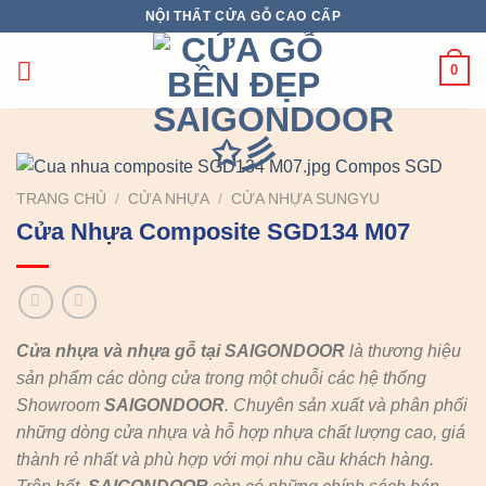
Chuyển
NỘI THẤT CỬA GỖ CAO CẤP
đến
nội
0
dung
TRANG CHỦ
/
CỬA NHỰA
/
CỬA NHỰA SUNGYU
Cửa Nhựa Composite SGD134 M07
Cửa nhựa và nhựa gỗ tại SAIGONDOOR
là thương hiệu
sản phẩm các dòng cửa trong một chuỗi các hệ thống
Showroom
SAIGONDOOR
. Chuyên sản xuất và phân phối
những dòng cửa nhựa và hỗ hợp nhựa chất lượng cao, giá
thành rẻ nhất và phù hợp với mọi nhu cầu khách hàng.