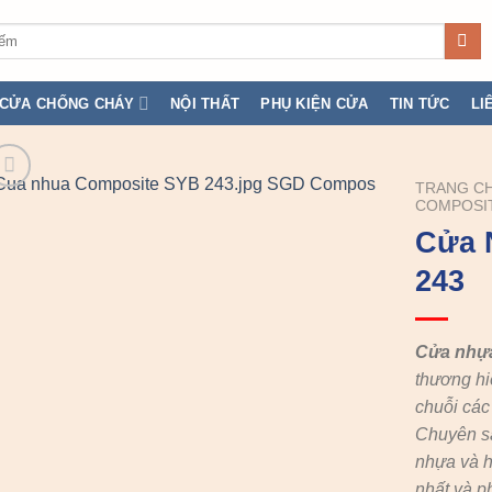
CỬA CHỐNG CHÁY
NỘI THẤT
PHỤ KIỆN CỬA
TIN TỨC
LI
TRANG C
COMPOSI
Cửa 
243
Cửa nhự
thương hi
chuỗi cá
Chuyên s
nhựa và h
nhất và p