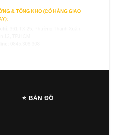
ỞNG & TỔNG KHO (CÓ HÀNG GIAO
Y):
 chỉ:
361 TX 25, Phường Thạnh Xuân,
n 12, TP.HCM
line:
0845.308.308
⭐ BẢN ĐỒ