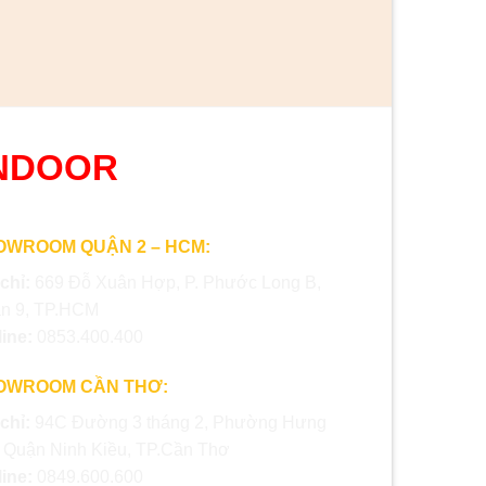
NDOOR
OWROOM QUẬN 2 – HCM:
 chỉ:
669 Đỗ Xuân Hợp, P. Phước Long B,
n 9, TP.HCM
line:
0853.400.400
OWROOM CẦN THƠ:
 chỉ:
94C Đường 3 tháng 2, Phường Hưng
, Quận Ninh Kiều, TP.Cần Thơ
line:
0849.600.600