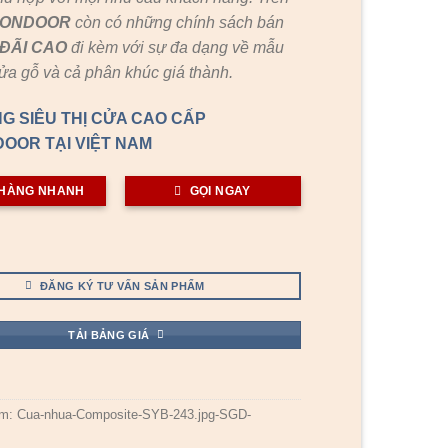
GONDOOR
còn có những chính sách bán
ĐÃI
CAO
đi kèm với sự đa dạng về mẫu
cửa gỗ và cả phân khúc giá thành.
G SIÊU THỊ CỬA CAO CẤP
OOR TẠI VIỆT NAM
HÀNG NHANH
GỌI NGAY
ĐĂNG KÝ TƯ VẤN SẢN PHẨM
TẢI BẢNG GIÁ
ẩm:
Cua-nhua-Composite-SYB-243.jpg-SGD-