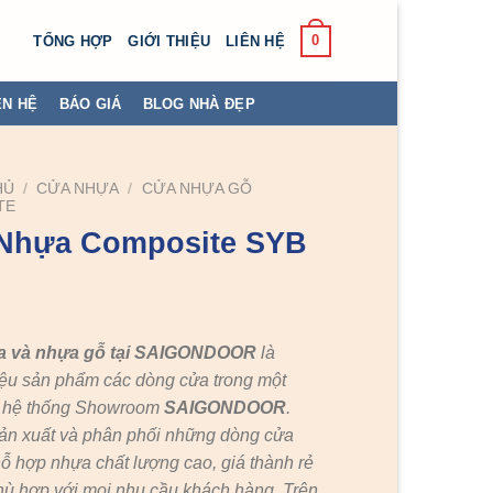
0
TỔNG HỢP
GIỚI THIỆU
LIÊN HỆ
ÊN HỆ
BÁO GIÁ
BLOG NHÀ ĐẸP
HỦ
/
CỬA NHỰA
/
CỬA NHỰA GỖ
TE
Nhựa Composite SYB
a và nhựa gỗ tại SAIGONDOOR
là
ệu sản phẩm các dòng cửa trong một
c hệ thống Showroom
SAIGONDOOR
.
ản xuất và phân phối những dòng cửa
ỗ hợp nhựa chất lượng cao, giá thành rẻ
hù hợp với mọi nhu cầu khách hàng. Trên