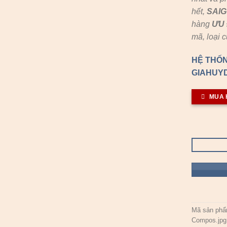
hết,
SAI
hàng
ƯU 
mã, loại 
HỆ THỐN
GIAHUYD
MUA 
Mã sản ph
Compos.jpg