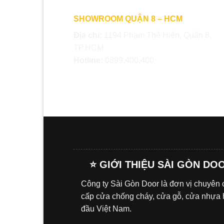
SHOWROOM QUẬN 8 – HCM
Địa chỉ:
1194 Phạm Thế Hiển, Quận 8,
TP.HCM
Hotline:
0899.400.400
⭐ GIỚI THIỆU SÀI GÒN DO
Công ty Sài Gòn Door là đơn vị chuyên
cấp cửa chống cháy, cửa gỗ, cửa nhựa
đầu Việt Nam.