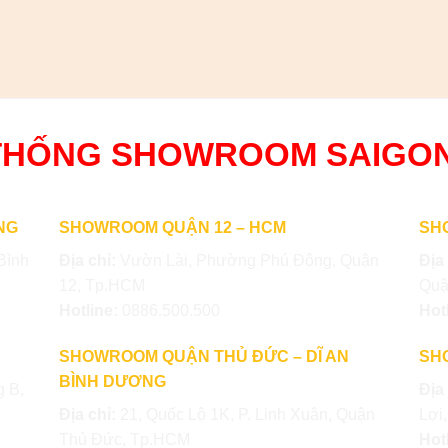
THỐNG SHOWROOM SAIGO
NG
SHOWROOM QUẬN 12 – HCM
SH
Bình
Địa chỉ:
Vườn Lài, Phường Phú Đông, Quận
Địa
12, Tp.HCM
Quậ
Hotline:
0886.500.500
Hot
SHOWROOM QUẬN THỦ ĐỨC – DĨ AN
SH
BÌNH DƯƠNG
 B,
Địa
Địa chỉ:
21, Quốc Lộ 1K, P. Linh Xuân, Quận
Lợi
Thủ Đức, Tp.HCM
Hot