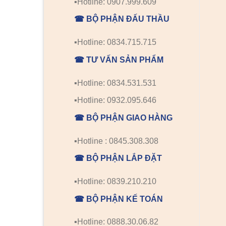
▪️Hotline: 0907.999.609
☎ BỘ PHẬN ĐẤU THẦU
▪️Hotline: 0834.715.715
☎ TƯ VẤN SẢN PHẨM
▪️Hotline: 0834.531.531
▪️Hotline: 0932.095.646
☎ BỘ PHẬN GIAO HÀNG
▪️Hotline : 0845.308.308
☎ BỘ PHẬN LẮP ĐẶT
▪️Hotline: 0839.210.210
☎ BỘ PHẬN KẾ TOÁN
▪️Hotline: 0888.30.06.82