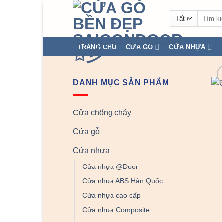
Chuyển
Tìm
đến
kiếm:
nội
dung
TRANG CHỦ
CỬA GỖ
CỬA NHỰA
DANH MỤC SẢN PHẨM
Cửa chống cháy
Cửa gỗ
Cửa nhựa
Cửa nhựa @Door
Cửa nhựa ABS Hàn Quốc
Cửa nhựa cao cấp
Cửa nhựa Composite