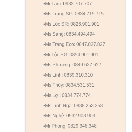
▪️Mr Lãm: 0933.707.707
▪️Ms Trang SG: 0834.715.715
▪️Ms Lộc SR: 0826.901.901
▪️Ms Sang: 0834.494.494
▪️Ms Trang Eco: 0847.827.827
▪️Mr Lộc SG: 0854.901.901
▪️Ms Phượng: 0849.627.627
▪️Ms Linh: 0839.310.310
▪️Ms Thúy: 0834.531.531
▪️Ms Lợi: 0834.774.774
▪️Ms Linh Nga: 0838.253.253
▪️Ms Nghệ: 0932.903.903
▪️Mr Phong: 0829.348.348