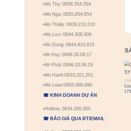
▪️Ms Thy: 0858.354.354
▪️Ms Nga: 0855.854.854
▪️Ms Thiếp: 0839.210.210
▪️Ms Lưu: 0844.308.308
▪️Ms Dung: 0844.810.810
S
▪️Mr Huy: 0848.26.08.17
▪️Mr Phát: 0886.20.06.19
▪️Ms Hạnh:0833.201.201
CỬ
▪️Ms Loan:0855.890.890
Cửa
17
☎ KINH DOANH DỰ ÁN
▪️Hotline: 0834.300.300
☎ BÁO GIÁ QUA ĐT/EMAIL