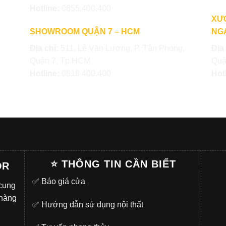
Hotline:
0855.400.400
XƯ
SHOWROOM QUẬN 7 – HCM
NGA
Địa chỉ:
511, Lê Văn Lương, P. Tân Phong,
Địa
Quận 7, Tp.HCM
Quậ
Hotline:
0818.400.400
Hot
⭐ THÔNG TIN CẦN BIẾT
OR
✅
Báo giá cửa
 cung
 hàng
✅
Hướng dẫn sử dụng nội thất