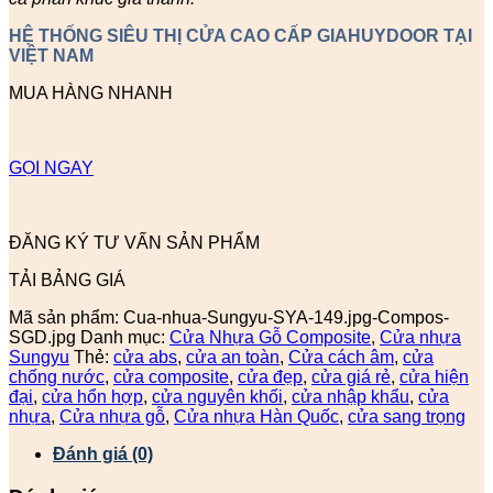
HỆ THỐNG SIÊU THỊ CỬA CAO CẤP GIAHUYDOOR TẠI
VIỆT NAM
MUA HÀNG NHANH
GỌI NGAY
ĐĂNG KÝ TƯ VẤN SẢN PHẨM
TẢI BẢNG GIÁ
Mã sản phẩm:
Cua-nhua-Sungyu-SYA-149.jpg-Compos-
SGD.jpg
Danh mục:
Cửa Nhựa Gỗ Composite
,
Cửa nhựa
Sungyu
Thẻ:
cửa abs
,
cửa an toàn
,
Cửa cách âm
,
cửa
chống nước
,
cửa composite
,
cửa đẹp
,
cửa giá rẻ
,
cửa hiện
đại
,
cửa hổn hợp
,
cửa nguyên khối
,
cửa nhập khẩu
,
cửa
nhựa
,
Cửa nhựa gỗ
,
Cửa nhựa Hàn Quốc
,
cửa sang trọng
Đánh giá (0)