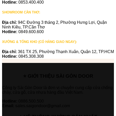
Hotline:
0853.400.400
SHOWROOM CẦN THƠ:
Địa chỉ:
94C Đường 3 tháng 2, Phường Hưng Lợi, Quận
Ninh Kiều, TP.Cần Thơ
Hotline:
0849.600.600
XƯỞNG & TỔNG KHO (CÓ HÀNG GIAO NGAY):
Địa chỉ:
361 TX 25, Phường Thạnh Xuân, Quận 12, TP.HCM
Hotline:
0845.308.308
⭐ GIỚI THIỆU SÀI GÒN DOOR
Công ty Sài Gòn Door là đơn vị chuyên cung cấp cửa chống
cháy, cửa gỗ, cửa nhựa hàng đầu Việt Nam.
Hotline:
0886.500.500
Email:
sales.saigondoor@gmail.com