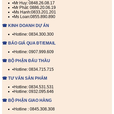
▪️Mr Huy: 0848.26.08.17
▪️Mr Phát: 0886.20.06.19
▪️Ms Hạnh:0833.201.201
▪️Ms Loan:0855.890.890
☎ KINH DOANH DỰ ÁN
▪️Hotline: 0834.300.300
☎ BÁO GIÁ QUA ĐT/EMAIL
▪️Hotline: 0907.999.609
☎ BỘ PHẬN ĐẤU THẦU
▪️Hotline: 0834.715.715
☎ TƯ VẤN SẢN PHẨM
▪️Hotline: 0834.531.531
▪️Hotline: 0932.095.646
☎ BỘ PHẬN GIAO HÀNG
▪️Hotline : 0845.308.308