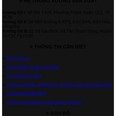
⭐ HỆ THỐNG XƯỞNG SẢN XUẤT
Xưởng SX I:
Số 361 TX25, Phường Thạnh Xuân, Q12, TP.
HCM.
Xưởng SX II:
Số 60/3 Đường 9, KP2, P.An Bình, Biên Hòa,
Đồng Nai.
Xưởng SX III:
81 Võ Văn Bích, Xã Tân Thạnh Đông, Huyện
Củ Chi, Tp.HCM.
⭐ THÔNG TIN CẦN BIẾT
✅
Báo giá cửa
✅
Hướng dẫn sử dụng nội thất
✅
Tư vấn phong thủy
✅
Chính sách bảo vệ thông tin cá nhân của người tiêu dùng
✅
Chính sách bảo hành
✅
Chính sách đặt hàng, giao hàng & đổi trả
⭐ BẢN ĐỒ