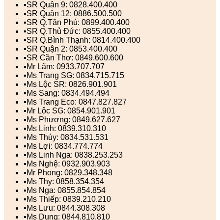
▪️SR Quận 9: 0828.400.400
▪️SR Quận 12: 0886.500.500
▪️SR Q.Tân Phú: 0899.400.400
▪️SR Q.Thủ Đức: 0855.400.400
▪️SR Q.Bình Thạnh: 0814.400.400
▪️SR Quận 2: 0853.400.400
▪️SR Cần Thơ: 0849.600.600
▪️Mr Lãm: 0933.707.707
▪️Ms Trang SG: 0834.715.715
▪️Ms Lộc SR: 0826.901.901
▪️Ms Sang: 0834.494.494
▪️Ms Trang Eco: 0847.827.827
▪️Mr Lộc SG: 0854.901.901
▪️Ms Phượng: 0849.627.627
▪️Ms Linh: 0839.310.310
▪️Ms Thúy: 0834.531.531
▪️Ms Lợi: 0834.774.774
▪️Ms Linh Nga: 0838.253.253
▪️Ms Nghệ: 0932.903.903
▪️Mr Phong: 0829.348.348
▪️Ms Thy: 0858.354.354
▪️Ms Nga: 0855.854.854
▪️Ms Thiếp: 0839.210.210
▪️Ms Lưu: 0844.308.308
▪️Ms Dung: 0844.810.810