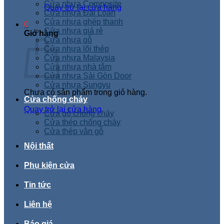
Cửa nhựa Composite
Quay trở lại cửa hàng
Cửa nhựa Đài Loan
Cửa nhựa ghép thanh
0
Cửa nhựa giá rẻ
Giỏ hàng
Cửa nhựa gỗ
Cửa nhựa lõi thép
Cửa nhựa Malaysia
Cửa nhựa nhà tắm
Cửa nhựa Sài Gòn Door
Cửa nhựa Sungyu
Chưa có sản phẩm trong giỏ hàng.
Cửa chống cháy
Quay trở lại cửa hàng
Cửa gỗ chống cháy
Cửa thép chống cháy
Cửa thép vân gỗ
Nội thất
Phụ kiện cửa
Tin tức
Liên hệ
Báo giá