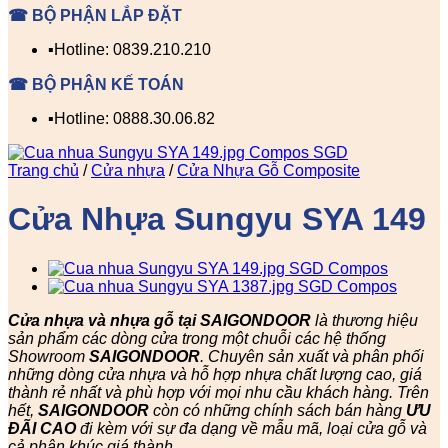
☎ BỘ PHẬN LẮP ĐẶT
▪️Hotline: 0839.210.210
☎ BỘ PHẬN KẾ TOÁN
▪️Hotline: 0888.30.06.82
Trang chủ
/
Cửa nhựa
/
Cửa Nhựa Gỗ Composite
Cửa Nhựa Sungyu SYA 149
Cửa nhựa và nhựa gỗ tại SAIGONDOOR
là thương hiệu
sản phẩm các dòng cửa trong một chuỗi các hệ thống
Showroom
SAIGONDOOR
. Chuyên sản xuất và phân phối
những dòng cửa nhựa và hỗ hợp nhựa chất lượng cao, giá
thành rẻ nhất và phù hợp với mọi nhu cầu khách hàng. Trên
hết,
SAIGONDOOR
còn có những chính sách bán hàng
ƯU
ĐÃI
CAO
đi kèm với sự đa dạng về mẫu mã, loại cửa gỗ và
cả phân khúc giá thành.