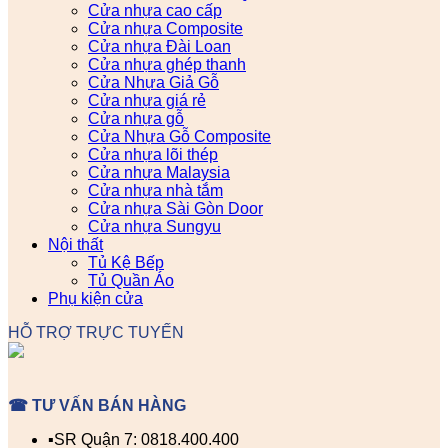
Cửa nhựa cao cấp
Cửa nhựa Composite
Cửa nhựa Đài Loan
Cửa nhựa ghép thanh
Cửa Nhựa Giả Gỗ
Cửa nhựa giá rẻ
Cửa nhựa gỗ
Cửa Nhựa Gỗ Composite
Cửa nhựa lõi thép
Cửa nhựa Malaysia
Cửa nhựa nhà tắm
Cửa nhựa Sài Gòn Door
Cửa nhựa Sungyu
Nội thất
Tủ Kệ Bếp
Tủ Quần Áo
Phụ kiện cửa
HỖ TRỢ TRỰC TUYẾN
☎ TƯ VẤN BÁN HÀNG
▪️SR Quận 7: 0818.400.400