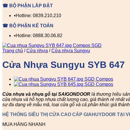
☎ BỘ PHẬN LẮP ĐẶT
▪️Hotline: 0839.210.210
☎ BỘ PHẬN KẾ TOÁN
▪️Hotline: 0888.30.06.82
Trang chủ
/
Cửa nhựa
/
Cửa nhựa Sungyu
Cửa Nhựa Sungyu SYB 647
Cửa nhựa và nhựa gỗ tại SAIGONDOOR
là thương hiệu sả
cửa nhựa và hỗ hợp nhựa chất lượng cao, giá thành rẻ nhất v
sự đa dạng về mẫu mã, loại cửa gỗ và cả phân khúc giá thành
HỆ THỐNG SIÊU THỊ CỬA CAO CẤP GIAHUYDOOR TẠI V
MUA HÀNG NHANH