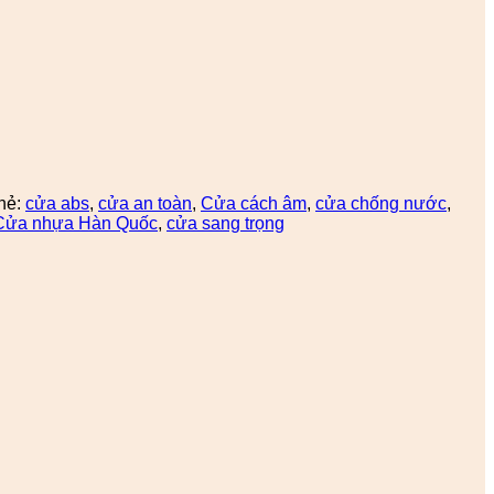
hẻ:
cửa abs
,
cửa an toàn
,
Cửa cách âm
,
cửa chống nước
,
Cửa nhựa Hàn Quốc
,
cửa sang trọng