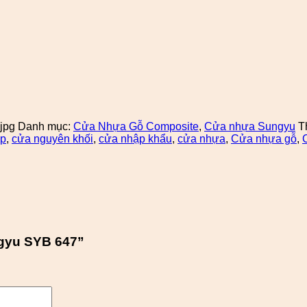
jpg
Danh mục:
Cửa Nhựa Gỗ Composite
,
Cửa nhựa Sungyu
T
ợp
,
cửa nguyên khối
,
cửa nhập khẩu
,
cửa nhựa
,
Cửa nhựa gỗ
,
ngyu SYB 647”