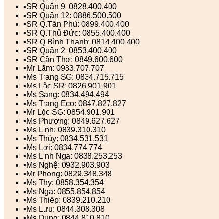
▪️SR Quận 9: 0828.400.400
▪️SR Quận 12: 0886.500.500
▪️SR Q.Tân Phú: 0899.400.400
▪️SR Q.Thủ Đức: 0855.400.400
▪️SR Q.Bình Thạnh: 0814.400.400
▪️SR Quận 2: 0853.400.400
▪️SR Cần Thơ: 0849.600.600
▪️Mr Lãm: 0933.707.707
▪️Ms Trang SG: 0834.715.715
▪️Ms Lộc SR: 0826.901.901
▪️Ms Sang: 0834.494.494
▪️Ms Trang Eco: 0847.827.827
▪️Mr Lộc SG: 0854.901.901
▪️Ms Phượng: 0849.627.627
▪️Ms Linh: 0839.310.310
▪️Ms Thúy: 0834.531.531
▪️Ms Lợi: 0834.774.774
▪️Ms Linh Nga: 0838.253.253
▪️Ms Nghệ: 0932.903.903
▪️Mr Phong: 0829.348.348
▪️Ms Thy: 0858.354.354
▪️Ms Nga: 0855.854.854
▪️Ms Thiếp: 0839.210.210
▪️Ms Lưu: 0844.308.308
▪️Ms Dung: 0844.810.810