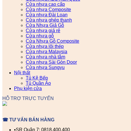
Cửa nhựa cao cấp
Cửa nhựa Composite
Cửa nhựa Đài Loan
Cửa nhựa ghép thanh
Cửa Nhựa Giả Gỗ
Cửa nhựa giá rẻ
Cửa nhựa gỗ
Cửa Nhựa Gỗ Composite
Cửa nhựa lõi thép
Cửa nhựa Malaysia
Cửa nhựa nhà tắm
Cửa nhựa Sài Gòn Door
Cửa nhựa Sungyu
Nội thất
Tủ Kệ Bếp
Tủ Quần Áo
Phụ kiện cửa
HỖ TRỢ TRỰC TUYẾN
☎ TƯ VẤN BÁN HÀNG
▪️SR Quận 7: 0818.400.400