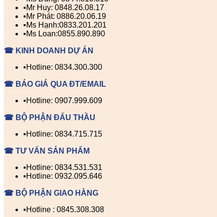
▪️Mr Huy: 0848.26.08.17
▪️Mr Phát: 0886.20.06.19
▪️Ms Hạnh:0833.201.201
▪️Ms Loan:0855.890.890
☎ KINH DOANH DỰ ÁN
▪️Hotline: 0834.300.300
☎ BÁO GIÁ QUA ĐT/EMAIL
▪️Hotline: 0907.999.609
☎ BỘ PHẬN ĐẤU THẦU
▪️Hotline: 0834.715.715
☎ TƯ VẤN SẢN PHẨM
▪️Hotline: 0834.531.531
▪️Hotline: 0932.095.646
☎ BỘ PHẬN GIAO HÀNG
▪️Hotline : 0845.308.308