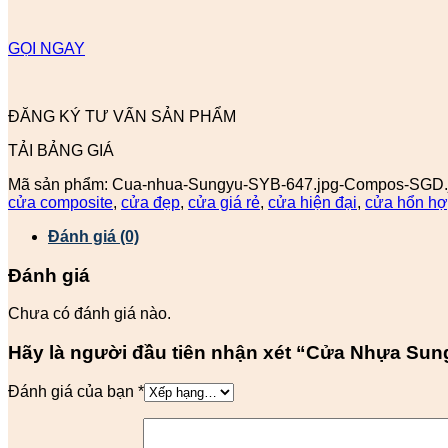
GỌI NGAY
ĐĂNG KÝ TƯ VẤN SẢN PHẨM
TẢI BẢNG GIÁ
Mã sản phẩm:
Cua-nhua-Sungyu-SYB-647.jpg-Compos-SGD.
cửa composite
,
cửa đẹp
,
cửa giá rẻ
,
cửa hiện đại
,
cửa hổn h
Đánh giá (0)
Đánh giá
Chưa có đánh giá nào.
Hãy là người đầu tiên nhận xét “Cửa Nhựa Su
Đánh giá của bạn
*