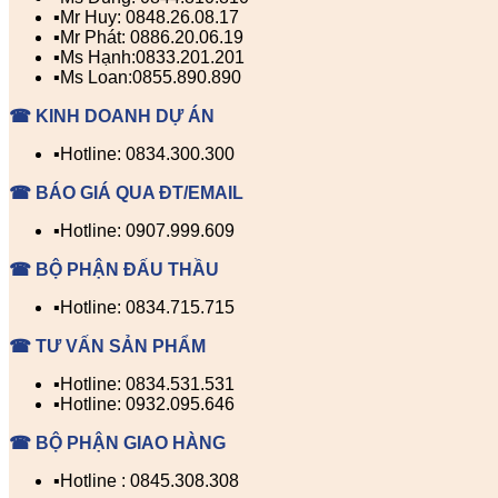
▪️Mr Huy: 0848.26.08.17
▪️Mr Phát: 0886.20.06.19
▪️Ms Hạnh:0833.201.201
▪️Ms Loan:0855.890.890
☎ KINH DOANH DỰ ÁN
▪️Hotline: 0834.300.300
☎ BÁO GIÁ QUA ĐT/EMAIL
▪️Hotline: 0907.999.609
☎ BỘ PHẬN ĐẤU THẦU
▪️Hotline: 0834.715.715
☎ TƯ VẤN SẢN PHẨM
▪️Hotline: 0834.531.531
▪️Hotline: 0932.095.646
☎ BỘ PHẬN GIAO HÀNG
▪️Hotline : 0845.308.308