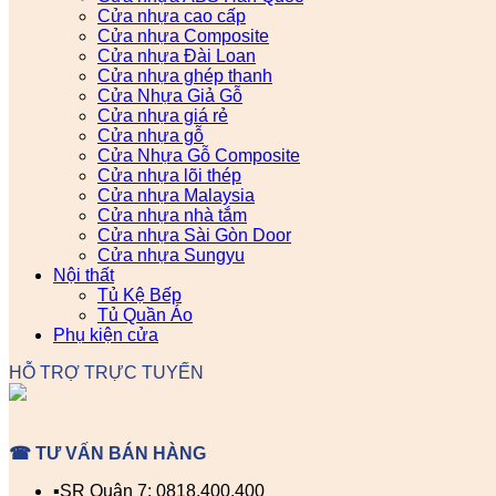
Cửa nhựa cao cấp
Cửa nhựa Composite
Cửa nhựa Đài Loan
Cửa nhựa ghép thanh
Cửa Nhựa Giả Gỗ
Cửa nhựa giá rẻ
Cửa nhựa gỗ
Cửa Nhựa Gỗ Composite
Cửa nhựa lõi thép
Cửa nhựa Malaysia
Cửa nhựa nhà tắm
Cửa nhựa Sài Gòn Door
Cửa nhựa Sungyu
Nội thất
Tủ Kệ Bếp
Tủ Quần Áo
Phụ kiện cửa
HỖ TRỢ TRỰC TUYẾN
☎ TƯ VẤN BÁN HÀNG
▪️SR Quận 7: 0818.400.400