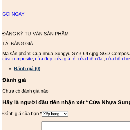
GỌI NGAY
ĐĂNG KÝ TƯ VẤN SẢN PHẨM
TẢI BẢNG GIÁ
Mã sản phẩm:
Cua-nhua-Sungyu-SYB-647.jpg-SGD-Compos.
cửa composite
,
cửa đẹp
,
cửa giá rẻ
,
cửa hiện đại
,
cửa hổn h
Đánh giá (0)
Đánh giá
Chưa có đánh giá nào.
Hãy là người đầu tiên nhận xét “Cửa Nhựa Su
Đánh giá của bạn
*