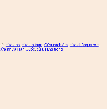
hẻ:
cửa abs
,
cửa an toàn
,
Cửa cách âm
,
cửa chống nước
,
Cửa nhựa Hàn Quốc
,
cửa sang trọng