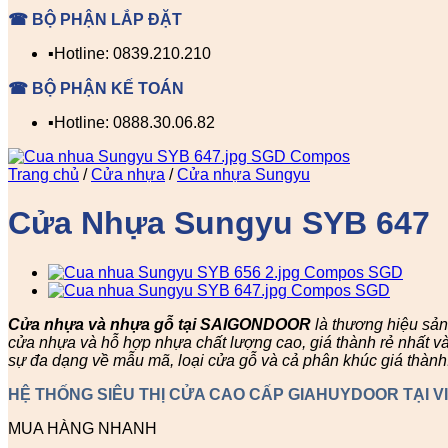
☎ BỘ PHẬN LẮP ĐẶT
▪️Hotline: 0839.210.210
☎ BỘ PHẬN KẾ TOÁN
▪️Hotline: 0888.30.06.82
Trang chủ
/
Cửa nhựa
/
Cửa nhựa Sungyu
Cửa Nhựa Sungyu SYB 647
Cửa nhựa và nhựa gỗ tại SAIGONDOOR
là thương hiệu sả
cửa nhựa và hỗ hợp nhựa chất lượng cao, giá thành rẻ nhất v
sự đa dạng về mẫu mã, loại cửa gỗ và cả phân khúc giá thành
HỆ THỐNG SIÊU THỊ CỬA CAO CẤP GIAHUYDOOR TẠI V
MUA HÀNG NHANH