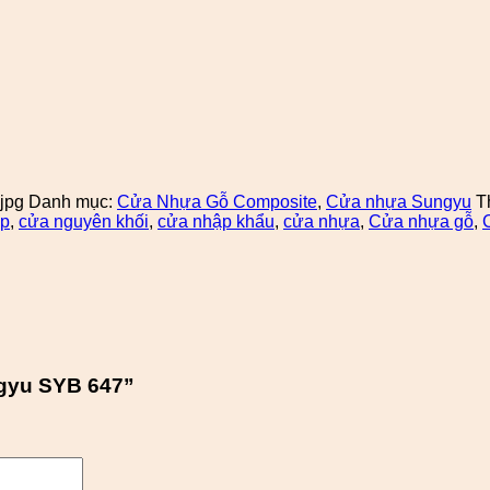
jpg
Danh mục:
Cửa Nhựa Gỗ Composite
,
Cửa nhựa Sungyu
T
ợp
,
cửa nguyên khối
,
cửa nhập khẩu
,
cửa nhựa
,
Cửa nhựa gỗ
,
ngyu SYB 647”