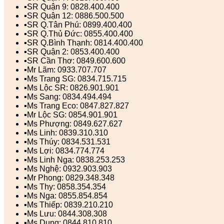
▪️SR Quận 9: 0828.400.400
▪️SR Quận 12: 0886.500.500
▪️SR Q.Tân Phú: 0899.400.400
▪️SR Q.Thủ Đức: 0855.400.400
▪️SR Q.Bình Thạnh: 0814.400.400
▪️SR Quận 2: 0853.400.400
▪️SR Cần Thơ: 0849.600.600
▪️Mr Lãm: 0933.707.707
▪️Ms Trang SG: 0834.715.715
▪️Ms Lộc SR: 0826.901.901
▪️Ms Sang: 0834.494.494
▪️Ms Trang Eco: 0847.827.827
▪️Mr Lộc SG: 0854.901.901
▪️Ms Phượng: 0849.627.627
▪️Ms Linh: 0839.310.310
▪️Ms Thúy: 0834.531.531
▪️Ms Lợi: 0834.774.774
▪️Ms Linh Nga: 0838.253.253
▪️Ms Nghệ: 0932.903.903
▪️Mr Phong: 0829.348.348
▪️Ms Thy: 0858.354.354
▪️Ms Nga: 0855.854.854
▪️Ms Thiếp: 0839.210.210
▪️Ms Lưu: 0844.308.308
▪️Ms Dung: 0844.810.810