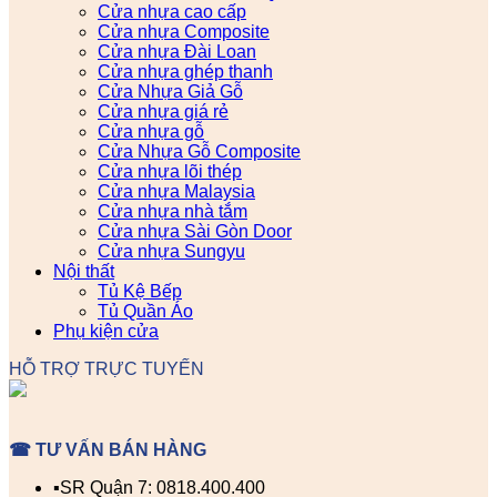
Cửa nhựa cao cấp
Cửa nhựa Composite
Cửa nhựa Đài Loan
Cửa nhựa ghép thanh
Cửa Nhựa Giả Gỗ
Cửa nhựa giá rẻ
Cửa nhựa gỗ
Cửa Nhựa Gỗ Composite
Cửa nhựa lõi thép
Cửa nhựa Malaysia
Cửa nhựa nhà tắm
Cửa nhựa Sài Gòn Door
Cửa nhựa Sungyu
Nội thất
Tủ Kệ Bếp
Tủ Quần Áo
Phụ kiện cửa
HỖ TRỢ TRỰC TUYẾN
☎ TƯ VẤN BÁN HÀNG
▪️SR Quận 7: 0818.400.400