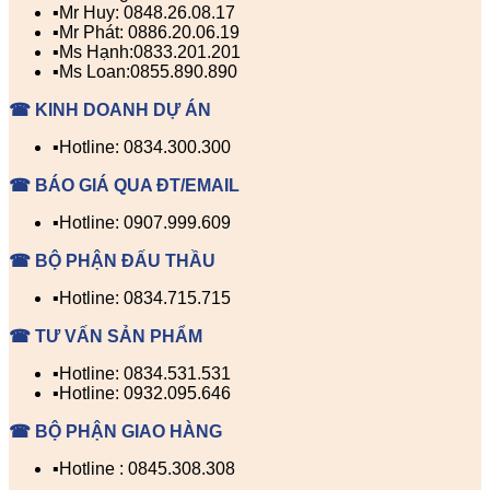
▪️Mr Huy: 0848.26.08.17
▪️Mr Phát: 0886.20.06.19
▪️Ms Hạnh:0833.201.201
▪️Ms Loan:0855.890.890
☎ KINH DOANH DỰ ÁN
▪️Hotline: 0834.300.300
☎ BÁO GIÁ QUA ĐT/EMAIL
▪️Hotline: 0907.999.609
☎ BỘ PHẬN ĐẤU THẦU
▪️Hotline: 0834.715.715
☎ TƯ VẤN SẢN PHẨM
▪️Hotline: 0834.531.531
▪️Hotline: 0932.095.646
☎ BỘ PHẬN GIAO HÀNG
▪️Hotline : 0845.308.308