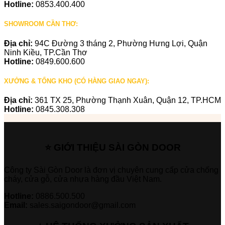
Hotline:
0853.400.400
SHOWROOM CẦN THƠ:
Địa chỉ:
94C Đường 3 tháng 2, Phường Hưng Lợi, Quận
Ninh Kiều, TP.Cần Thơ
Hotline:
0849.600.600
XƯỞNG & TỔNG KHO (CÓ HÀNG GIAO NGAY):
Địa chỉ:
361 TX 25, Phường Thạnh Xuân, Quận 12, TP.HCM
Hotline:
0845.308.308
⭐ GIỚI THIỆU SÀI GÒN DOOR
Công ty Sài Gòn Door là đơn vị chuyên cung cấp cửa chống
cháy, cửa gỗ, cửa nhựa hàng đầu Việt Nam.
Hotline:
0886.500.500
Email:
sales.saigondoor@gmail.com