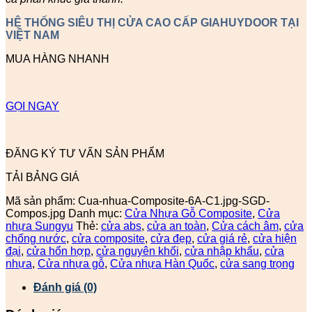
HỆ THỐNG SIÊU THỊ CỬA CAO CẤP GIAHUYDOOR TẠI
VIỆT NAM
MUA HÀNG NHANH
GỌI NGAY
ĐĂNG KÝ TƯ VẤN SẢN PHẨM
TẢI BẢNG GIÁ
Mã sản phẩm:
Cua-nhua-Composite-6A-C1.jpg-SGD-
Compos.jpg
Danh mục:
Cửa Nhựa Gỗ Composite
,
Cửa
nhựa Sungyu
Thẻ:
cửa abs
,
cửa an toàn
,
Cửa cách âm
,
cửa
chống nước
,
cửa composite
,
cửa đẹp
,
cửa giá rẻ
,
cửa hiện
đại
,
cửa hổn hợp
,
cửa nguyên khối
,
cửa nhập khẩu
,
cửa
nhựa
,
Cửa nhựa gỗ
,
Cửa nhựa Hàn Quốc
,
cửa sang trọng
Đánh giá (0)