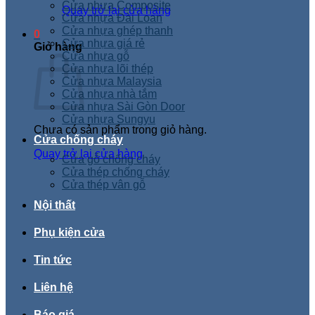
Cửa nhựa Composite
Quay trở lại cửa hàng
Cửa nhựa Đài Loan
Cửa nhựa ghép thanh
0
Cửa nhựa giá rẻ
Giỏ hàng
Cửa nhựa gỗ
Cửa nhựa lõi thép
Cửa nhựa Malaysia
Cửa nhựa nhà tắm
Cửa nhựa Sài Gòn Door
Cửa nhựa Sungyu
Chưa có sản phẩm trong giỏ hàng.
Cửa chống cháy
Quay trở lại cửa hàng
Cửa gỗ chống cháy
Cửa thép chống cháy
Cửa thép vân gỗ
Nội thất
Phụ kiện cửa
Tin tức
Liên hệ
Báo giá