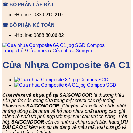
☎ BỘ PHẬN LẮP ĐẶT
▪️Hotline: 0839.210.210
☎ BỘ PHẬN KẾ TOÁN
▪️Hotline: 0888.30.06.82
Trang chủ
/
Cửa nhựa
/
Cửa nhựa Sungyu
Cửa Nhựa Composite 6A C1
Cửa nhựa và nhựa gỗ tại SAIGONDOOR
là thương hiệu
sản phẩm các dòng cửa trong một chuỗi các hệ thống
Showroom
SAIGONDOOR
. Chuyên sản xuất và phân phối
những dòng cửa nhựa và hỗ hợp nhựa chất lượng cao, giá
thành rẻ nhất và phù hợp với mọi nhu cầu khách hàng. Trên
hết,
SAIGONDOOR
còn có những chính sách bán hàng
ƯU
ĐÃI
CAO
đi kèm với sự đa dạng về mẫu mã, loại cửa gỗ và
cả phân khúc giá thành.