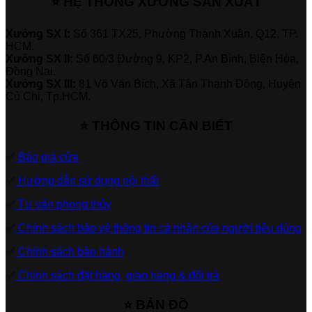
⭐ HỆ THỐNG XƯỞNG SẢN XUẤT
Xưởng SX I:
Số 361 TX25, Phường Thạnh Xuân, Q12, TP.
HCM.
Xưởng SX II:
Số 60/3 Đường 9, KP2, P.An Bình, Biên Hòa,
Đồng Nai.
Xưởng SX III:
81 Võ Văn Bích, Xã Tân Thạnh Đông, Huyện
Củ Chi, Tp.HCM.
⭐ THÔNG TIN CẦN BIẾT
✅
Báo giá cửa
✅
Hướng dẫn sử dụng nội thất
✅
Tư vấn phong thủy
✅
Chính sách bảo vệ thông tin cá nhân của người tiêu dùng
✅
Chính sách bảo hành
✅
Chính sách đặt hàng, giao hàng & đổi trả
⭐ BẢN ĐỒ