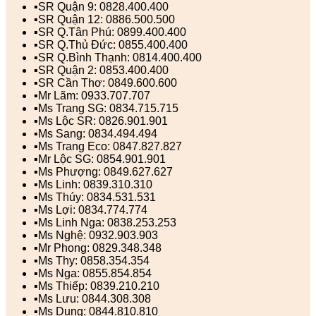
▪️SR Quận 9: 0828.400.400
▪️SR Quận 12: 0886.500.500
▪️SR Q.Tân Phú: 0899.400.400
▪️SR Q.Thủ Đức: 0855.400.400
▪️SR Q.Bình Thạnh: 0814.400.400
▪️SR Quận 2: 0853.400.400
▪️SR Cần Thơ: 0849.600.600
▪️Mr Lãm: 0933.707.707
▪️Ms Trang SG: 0834.715.715
▪️Ms Lộc SR: 0826.901.901
▪️Ms Sang: 0834.494.494
▪️Ms Trang Eco: 0847.827.827
▪️Mr Lộc SG: 0854.901.901
▪️Ms Phượng: 0849.627.627
▪️Ms Linh: 0839.310.310
▪️Ms Thúy: 0834.531.531
▪️Ms Lợi: 0834.774.774
▪️Ms Linh Nga: 0838.253.253
▪️Ms Nghệ: 0932.903.903
▪️Mr Phong: 0829.348.348
▪️Ms Thy: 0858.354.354
▪️Ms Nga: 0855.854.854
▪️Ms Thiếp: 0839.210.210
▪️Ms Lưu: 0844.308.308
▪️Ms Dung: 0844.810.810